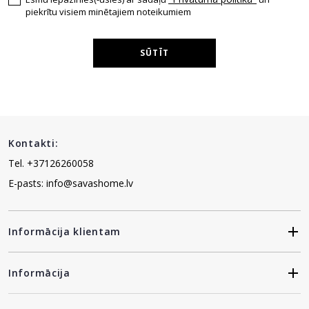
piekrītu visiem minētajiem noteikumiem
SŪTĪT
Kontakti:
Tel. +37126260058
E-pasts: info@savashome.lv
Informācija klientam
Informācija