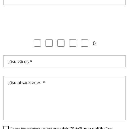
0
"Privātuma politika"
Esmu iepazinies(-usies) ar sadaļu
un