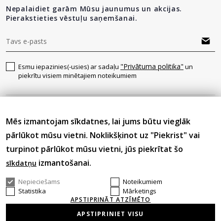
Nepalaidiet garām Mūsu jaunumus un akcijas.
Pierakstieties vēstuļu saņemšanai.
"Privātuma politika"
Esmu iepazinies(-usies) ar sadaļu
un
piekrītu visiem minētajiem noteikumiem
Seko mums
Mēs izmantojam sīkdatnes, lai jums būtu vieglāk
pārlūkot mūsu vietni. Noklikšķinot uz "Piekrist" vai
turpinot pārlūkot mūsu vietni, jūs piekrītat šo
izmantošanai.
sīkdatņu
Nepieciešams
Noteikumiem
© 2026 Visas tiesības aizsargātas.
Statistika
Mārketings
APSTIPRINĀT ATZĪMĒTO
APSTIPRINIET VISU