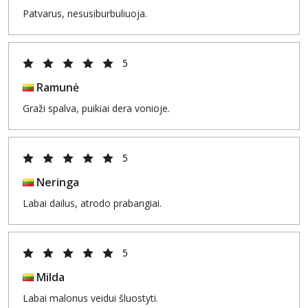
Patvarus, nesusiburbuliuoja.
5
Ramunė
Graži spalva, puikiai dera vonioje.
5
Neringa
Labai dailus, atrodo prabangiai.
5
Milda
Labai malonus veidui šluostyti.