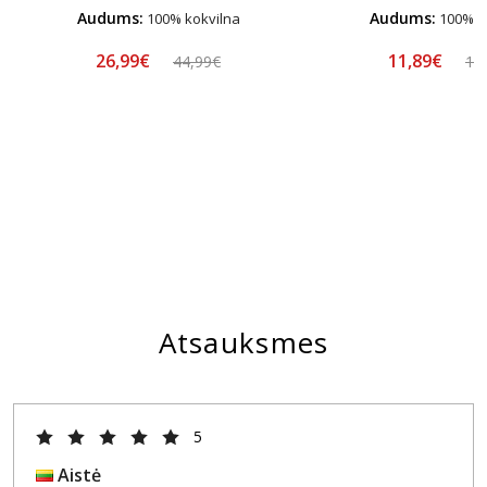
Audums:
Audums:
100% kokvilna
100% k
26,99€
11,89€
44,99€
16
Atsauksmes
5
Aistė