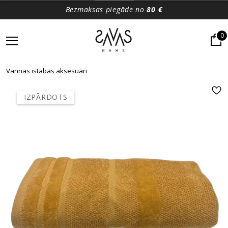
Bezmaksas piegāde no
80 €
0
Vannas istabas aksesuāri
IZPĀRDOTS