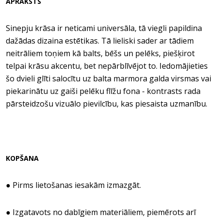
APRAKSTS
Sinepju krāsa ir neticami universāla, tā viegli papildina
dažādas dizaina estētikas. Tā lieliski sader ar tādiem
neitrāliem toņiem kā balts, bēšs un pelēks, piešķirot
telpai krāsu akcentu, bet nepārblīvējot to. Iedomājieties
šo dvieli glīti salocītu uz balta marmora galda virsmas vai
piekarinātu uz gaiši pelēku flīžu fona - kontrasts rada
pārsteidzošu vizuālo pievilcību, kas piesaista uzmanību.
KOPŠANA
● Pirms lietošanas iesakām izmazgāt.
● Izgatavots no dabīgiem materiāliem, piemērots arī