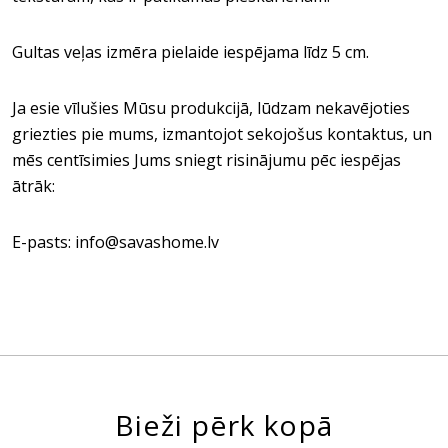
Gultas veļas izmēra pielaide iespējama līdz 5 cm.
Ja esie vīlušies Mūsu produkcijā, lūdzam nekavējoties
griezties pie mums, izmantojot sekojošus kontaktus, un
mēs centīsimies Jums sniegt risinājumu pēc iespējas
ātrāk:
E-pasts: info@savashome.lv
Bieži pērk kopā