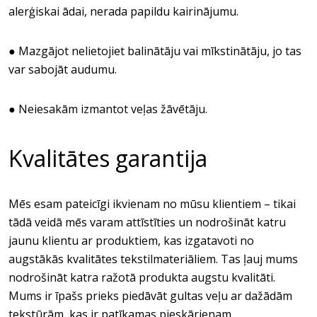
alerģiskai ādai, nerada papildu kairinājumu.
● Mazgājot nelietojiet balinātāju vai mīkstinātāju, jo tas
var sabojāt audumu.
● Neiesakām izmantot veļas žāvētāju.
Kvalitātes garantija
Mēs esam pateicīgi ikvienam no mūsu klientiem – tikai
tādā veidā mēs varam attīstīties un nodrošināt katru
jaunu klientu ar produktiem, kas izgatavoti no
augstākās kvalitātes tekstilmateriāliem. Tas ļauj mums
nodrošināt katra ražotā produkta augstu kvalitāti.
Mums ir īpašs prieks piedāvāt gultas veļu ar dažādām
tekstūrām, kas ir patīkamas pieskārienam.