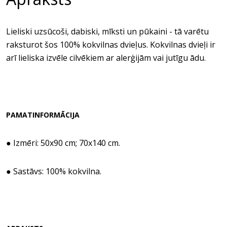
Lieliski uzsūcoši, dabiski, mīksti un pūkaini - tā varētu
raksturot šos 100% kokvilnas dvieļus. Kokvilnas dvieļi ir
arī lieliska izvēle cilvēkiem ar alerģijām vai jutīgu ādu.
PAMATINFORMĀCIJA
● Izmēri: 50x90 cm; 70x140 cm.
● Sastāvs: 100% kokvilna.