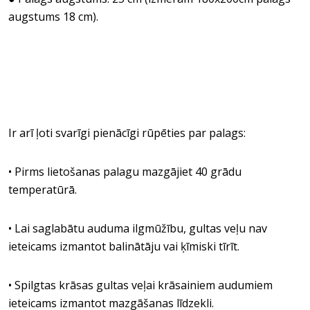
augstums 18 cm).
Ir arī ļoti svarīgi pienācīgi rūpēties par palags:
• Pirms lietošanas palagu mazgājiet 40 grādu
temperatūrā.
• Lai saglabātu auduma ilgmūžību, gultas veļu nav
ieteicams izmantot balinātāju vai ķīmiski tīrīt.
• Spilgtas krāsas gultas veļai krāsainiem audumiem
ieteicams izmantot mazgāšanas līdzekli.