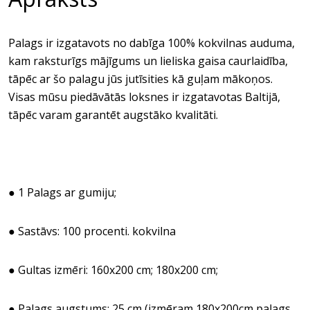
Palags ir izgatavots no dabīga 100% kokvilnas auduma,
kam raksturīgs mājīgums un lieliska gaisa caurlaidība,
tāpēc ar šo palagu jūs jutīsities kā guļam mākoņos.
Visas mūsu piedāvātās loksnes ir izgatavotas Baltijā,
tāpēc varam garantēt augstāko kvalitāti.
● 1 Palags ar gumiju;
● Sastāvs: 100 procenti. kokvilna
● Gultas izmēri: 160x200 cm; 180x200 cm;
● Palags augstums: 25 cm (izmēram 180x200cm palags