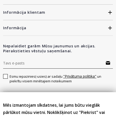
Informācija klientam
Informācija
Nepalaidiet garām Mūsu jaunumus un akcijas.
Pierakstieties vēstuļu saņemšanai.
"Privātuma politika"
Esmu iepazinies(-usies) ar sadaļu
un
piekrītu visiem minētajiem noteikumiem
Seko mums
Mēs izmantojam sīkdatnes, lai jums būtu vieglāk
pārlūkot mūsu vietni. Noklikšķinot uz "Piekrist" vai