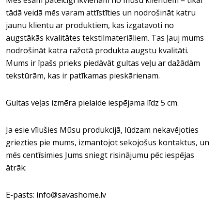
Mēs esam pateicīgi ikvienam no mūsu klientiem – tikai
tādā veidā mēs varam attīstīties un nodrošināt katru
jaunu klientu ar produktiem, kas izgatavoti no
augstākās kvalitātes tekstilmateriāliem. Tas ļauj mums
nodrošināt katra ražotā produkta augstu kvalitāti.
Mums ir īpašs prieks piedāvāt gultas veļu ar dažādām
tekstūrām, kas ir patīkamas pieskārienam.
Gultas veļas izmēra pielaide iespējama līdz 5 cm.
Ja esie vīlušies Mūsu produkcijā, lūdzam nekavējoties
griezties pie mums, izmantojot sekojošus kontaktus, un
mēs centīsimies Jums sniegt risinājumu pēc iespējas
ātrāk:
E-pasts: info@savashome.lv