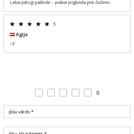
Labai patogi paklodė – puikiai priglunda prie čiužinio.
5
Agija
<3
0