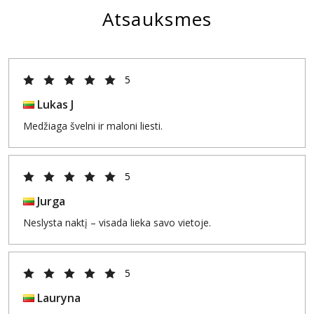
Atsauksmes
5
Lukas J
Medžiaga švelni ir maloni liesti.
5
Jurga
Neslysta naktį – visada lieka savo vietoje.
5
Lauryna