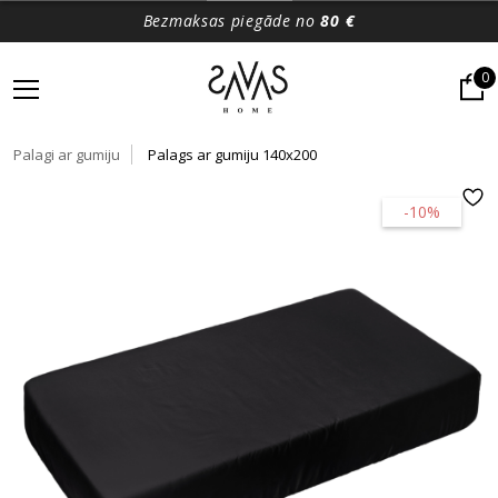
Bezmaksas piegāde no
80 €
0
Palagi ar gumiju
Palags ar gumiju 140x200
-10%