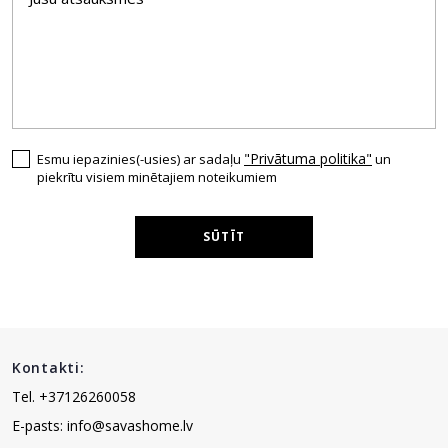
"Privātuma politika"
Esmu iepazinies(-usies) ar sadaļu
un
piekrītu visiem minētajiem noteikumiem
SŪTĪT
Kontakti:
Tel. +37126260058
E-pasts: info@savashome.lv