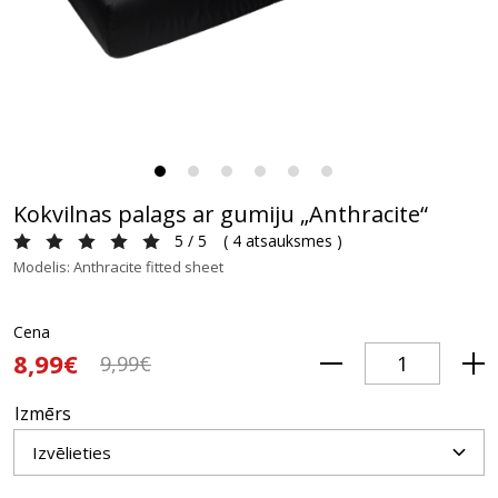
Kokvilnas palags ar gumiju „Anthracite“
5 / 5
(
4 atsauksmes
)
Modelis: Anthracite fitted sheet
Cena
8,99€
9,99€
Izmērs