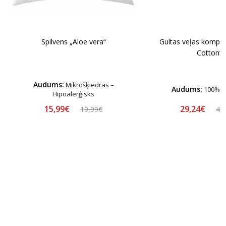
Spilvens „Aloe vera“
Gultas veļas komple
Cotton“
Audums:
Mikrošķiedras –
Audums:
100% k
Hipoalerģisks
15,99€
29,24€
19,99€
44