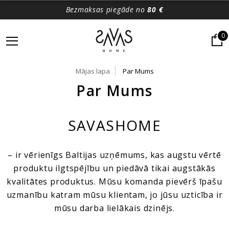
Bezmaksas piegāde no
80 €
0
Mājas lapa
Par Mums
Par Mums
SAVASHOME
– ir vērienīgs Baltijas uzņēmums, kas augstu vērtē
produktu ilgtspējību un piedāvā tikai augstākās
kvalitātes produktus. Mūsu komanda pievērš īpašu
uzmanību katram mūsu klientam, jo ​​jūsu uzticība ir
mūsu darba lielākais dzinējs.