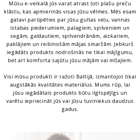
Mūsu e-veikalā jūs varat atrast ļoti plašu preču
klāstu, kas apmierinās visas jūsu vēlmes. Mēs esam
gatavi parūpēties par jūsu gultas veļu, vannas
istabas piederumiem, palagiem, spilveniem un
segām, galdautiem, spilvendrānām, aizkariem,
paklājiem un reibinošām mājas smaržām. Jebkurš
iegādāts produkts nodrošinās ne tikai mājīgumu,
bet arī komforta sajūtu jūsu mājām vai mīļajiem.
Visi mūsu produkti ir ražoti Baltijā, izmantojot tikai
augstākās kvalitātes materiālus. Mums rūp, lai
jūsu iegādātais produkts būtu ilgtspējīgs un
varētu iepriecināt jūs vai jūsu tuviniekus daudzus
gadus.