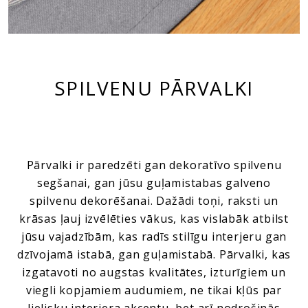
SPILVENU PĀRVALKI
Pārvalki ir paredzēti gan dekoratīvo spilvenu
segšanai, gan jūsu guļamistabas galveno
spilvenu dekorēšanai. Dažādi toņi, raksti un
krāsas ļauj izvēlēties vākus, kas vislabāk atbilst
jūsu vajadzībām, kas radīs stilīgu interjeru gan
dzīvojamā istabā, gan guļamistabā. Pārvalki, kas
izgatavoti no augstas kvalitātes, izturīgiem un
viegli kopjamiem audumiem, ne tikai kļūs par