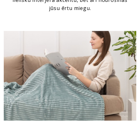
lielisku interjera akcentu, bet arī nodrošinās
jūsu ērtu miegu.