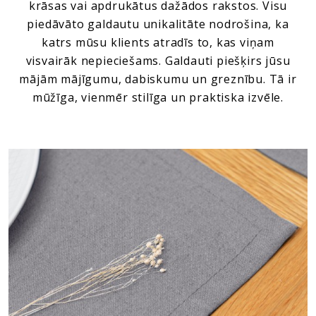
krāsas vai apdrukātus dažādos rakstos. Visu
piedāvāto galdautu unikalitāte nodrošina, ka
katrs mūsu klients atradīs to, kas viņam
visvairāk nepieciešams. Galdauti piešķirs jūsu
mājām mājīgumu, dabiskumu un greznību. Tā ir
mūžīga, vienmēr stilīga un praktiska izvēle.