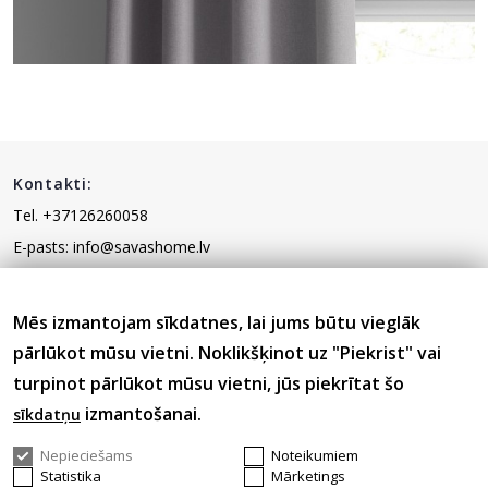
Kontakti:
Tel. +37126260058
E-pasts: info@savashome.lv
Mēs izmantojam sīkdatnes, lai jums būtu vieglāk
Informācija klientam
pārlūkot mūsu vietni. Noklikšķinot uz "Piekrist" vai
turpinot pārlūkot mūsu vietni, jūs piekrītat šo
Informācija
izmantošanai.
sīkdatņu
Nepieciešams
Noteikumiem
Nepalaidiet garām Mūsu jaunumus un akcijas.
Statistika
Mārketings
Pierakstieties vēstuļu saņemšanai.