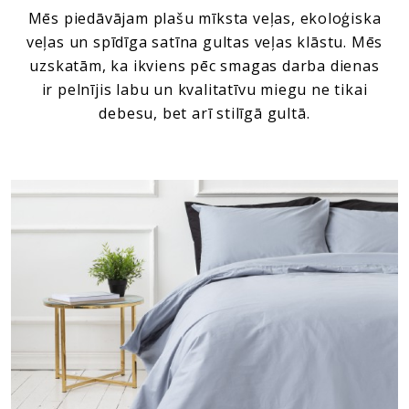
Mēs piedāvājam plašu mīksta veļas, ekoloģiska
veļas un spīdīga satīna gultas veļas klāstu. Mēs
uzskatām, ka ikviens pēc smagas darba dienas
ir pelnījis labu un kvalitatīvu miegu ne tikai
debesu, bet arī stilīgā gultā.