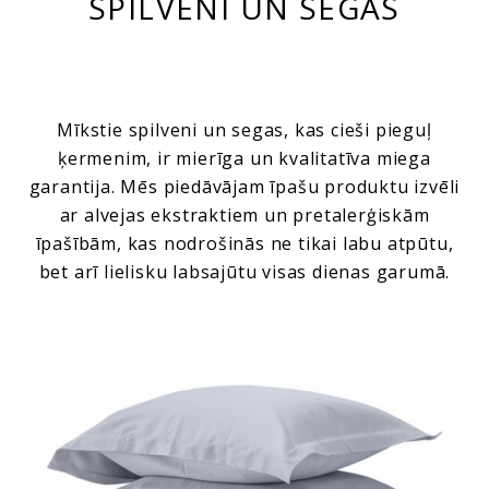
SPILVENI UN SEGAS
Mīkstie spilveni un segas, kas cieši pieguļ
ķermenim, ir mierīga un kvalitatīva miega
garantija. Mēs piedāvājam īpašu produktu izvēli
ar alvejas ekstraktiem un pretalerģiskām
īpašībām, kas nodrošinās ne tikai labu atpūtu,
bet arī lielisku labsajūtu visas dienas garumā.