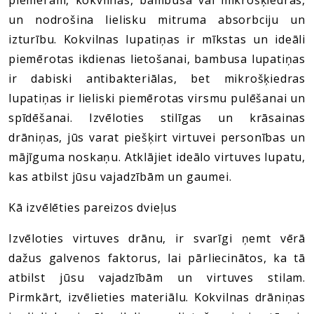
un nodrošina lielisku mitruma absorbciju un
izturību. Kokvilnas lupatiņas ir mīkstas un ideāli
piemērotas ikdienas lietošanai, bambusa lupatiņas
ir dabiski antibakteriālas, bet mikrošķiedras
lupatiņas ir lieliski piemērotas virsmu pulēšanai un
spīdēšanai. Izvēloties stilīgas un krāsainas
drāniņas, jūs varat piešķirt virtuvei personības un
mājīguma noskaņu. Atklājiet ideālo virtuves lupatu,
kas atbilst jūsu vajadzībām un gaumei.
Kā izvēlēties pareizos dvieļus
Izvēloties virtuves drānu, ir svarīgi ņemt vērā
dažus galvenos faktorus, lai pārliecinātos, ka tā
atbilst jūsu vajadzībām un virtuves stilam.
Pirmkārt, izvēlieties materiālu. Kokvilnas drāniņas