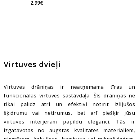
2,99€
Virtuves dvieļi
Virtuves drāniņas ir neatņemama tīras un
funkcionālas virtuves sastāvdaļa. Šīs drāniņas ne
tikai palīdz ātri un efektīvi notīrīt izlijušos
šķidrumu vai netīrumus, bet arī piešķir jūsu
virtuves interjeram papildu eleganci. Tās ir
izgatavotas no augstas kvalitātes materiāliem,
piemēram, kokvilnas, bambusa vai mikrošķiedras,