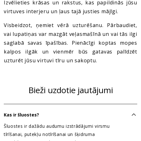
Izvēlieties krāsas un rakstus, kas papildinās jūsu
virtuves interjeru un ļaus tajā justies mājīgi.
Visbeidzot, ņemiet vērā uzturēšanu. Pārbaudiet,
vai lupatiņas var mazgāt veļasmašīnā un vai tās ilgi
saglabā savas īpašības. Pienācīgi koptas mopes
kalpos ilgāk un vienmēr būs gatavas palīdzēt
uzturēt jūsu virtuvi tīru un sakoptu.
Bieži uzdotie jautājumi
Kas ir šluostes?
Šluostes ir dažādu audumu izstrādājumi virsmu
tīrīšanai, putekļu notīrīšanai un šķidruma