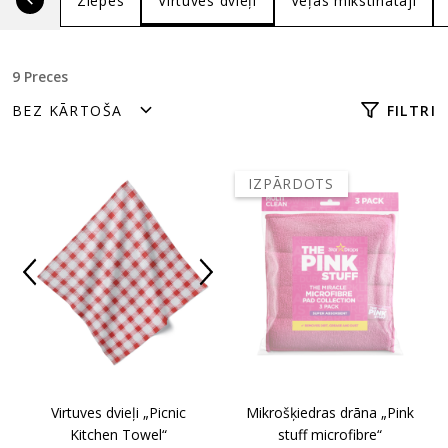
Ziepes
Virtuves dvieļi
Veļas mīkstinātāji
9 Preces
FILTRI
IZPĀRDOTS
Mikrošķiedras drāna „Pink
Virtuves dvieļi „Picnic
stuff microfibre“
Kitchen Towel“