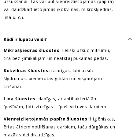
uzsūkšanai. Tās var būt vienreizlietojamās (papīra)
vai daudzkārtlietojamās (kokvilnas, mikrošķiedras,
lina u. c.).
Kādi ir lupatu veidi?
Mikrošķiedras šluostes:
lieliski uzsūc mitrumu,
tīra bez ķimikālijām un neatstāj pūkainas pēdas.
Kokvilnas šluostes:
izturīgas, labi uzsūc
šķidrumus, piemērotas grīdām un vispārējam
tīrīšanai.
Lina šluostes:
dabīgas, ar antibakteriālām
īpašībām, ļoti izturīgas – īpaši virtuves darbiem.
Vienreizlietojamās papīra šluostes:
higiēniskas,
ērtas ātriem notīrīšanas darbiem, taču dārgākas un
mazāk videi draudzīgas.