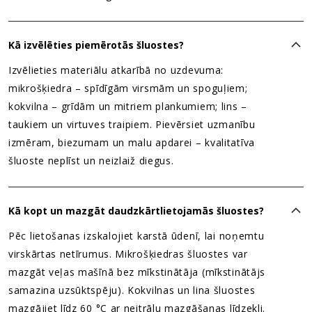
Kā izvēlēties piemērotās šluostes?
Izvēlieties materiālu atkarībā no uzdevuma:
mikrošķiedra – spīdīgām virsmām un spoguļiem;
kokvilna – grīdām un mitriem plankumiem; lins –
taukiem un virtuves traipiem. Pievērsiet uzmanību
izmēram, biezumam un malu apdarei – kvalitatīva
šluoste neplīst un neizlaiž diegus.
Kā kopt un mazgāt daudzkārtlietojamās šluostes?
Pēc lietošanas izskalojiet karstā ūdenī, lai noņemtu
virskārtas netīrumus. Mikrošķiedras šluostes var
mazgāt veļas mašīnā bez mīkstinātāja (mīkstinātājs
samazina uzsūktspēju). Kokvilnas un lina šluostes
mazgājiet līdz 60 °C ar neitrālu mazgāšanas līdzekli.