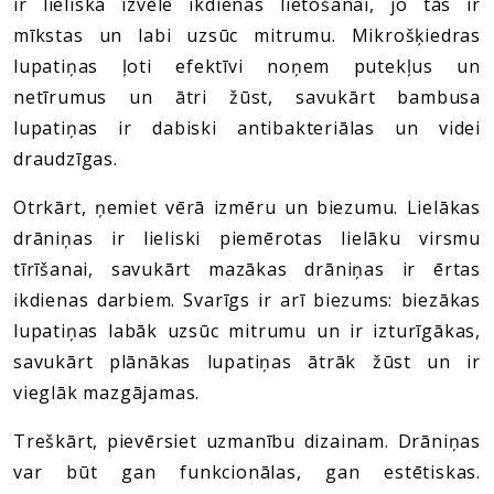
ir lieliska izvēle ikdienas lietošanai, jo tās ir
mīkstas un labi uzsūc mitrumu. Mikrošķiedras
lupatiņas ļoti efektīvi noņem putekļus un
netīrumus un ātri žūst, savukārt bambusa
lupatiņas ir dabiski antibakteriālas un videi
draudzīgas.
Otrkārt, ņemiet vērā izmēru un biezumu. Lielākas
drāniņas ir lieliski piemērotas lielāku virsmu
tīrīšanai, savukārt mazākas drāniņas ir ērtas
ikdienas darbiem. Svarīgs ir arī biezums: biezākas
lupatiņas labāk uzsūc mitrumu un ir izturīgākas,
savukārt plānākas lupatiņas ātrāk žūst un ir
vieglāk mazgājamas.
Treškārt, pievērsiet uzmanību dizainam. Drāniņas
var būt gan funkcionālas, gan estētiskas.