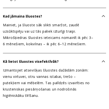
Kad jāmaina šluostes?
Mainiet, ja šluoste sāk slikti smaržot, zaudē
uzsūktspēju vai uz tās paliek izturīgi traipi.
Mikrošķiedras šluostes ieteicams nomainīt ik pēc 3–
6 mēnešiem, kokvilnas – ik pēc 6–12 mēnešiem.
Kā lietot šluostes visefektīvāk?
Izmantojiet atsevišķas šluostes dažādām zonām:
vienu virtuvei, otru vannas istabai, trešo –
putekļiem vai mēbelēm. Tas palīdzēs izvairīties no
krusteniskas piesārņošanas un nodrošinās
higiēniskāku tīrīšanu.