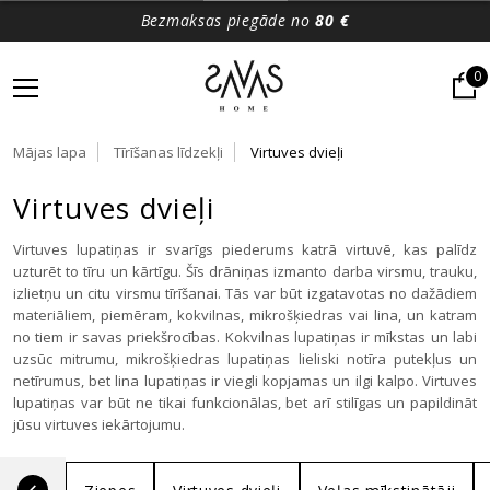
Bezmaksas piegāde no
80 €
0
Mājas lapa
Tīrīšanas līdzekļi
Virtuves dvieļi
Virtuves dvieļi
Virtuves lupatiņas ir svarīgs piederums katrā virtuvē, kas palīdz
uzturēt to tīru un kārtīgu. Šīs drāniņas izmanto darba virsmu, trauku,
izlietņu un citu virsmu tīrīšanai. Tās var būt izgatavotas no dažādiem
materiāliem, piemēram, kokvilnas, mikrošķiedras vai lina, un katram
no tiem ir savas priekšrocības. Kokvilnas lupatiņas ir mīkstas un labi
uzsūc mitrumu, mikrošķiedras lupatiņas lieliski notīra putekļus un
netīrumus, bet lina lupatiņas ir viegli kopjamas un ilgi kalpo. Virtuves
lupatiņas var būt ne tikai funkcionālas, bet arī stilīgas un papildināt
jūsu virtuves iekārtojumu.