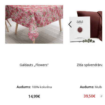
Galdauts „Flowers“
Zīda spilvendrāna 
Audums:
Audums:
100% kokvilna
Mulber
39,50€
14,99€
78