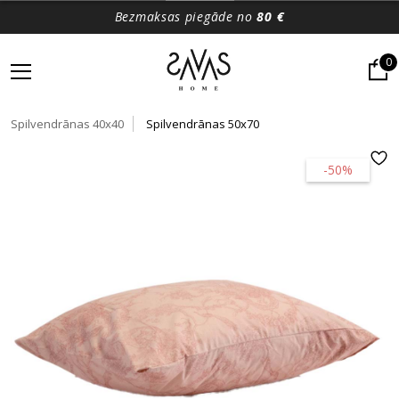
Bezmaksas piegāde no
80 €
0
Spilvendrānas 40x40
Spilvendrānas 50x70
-50%