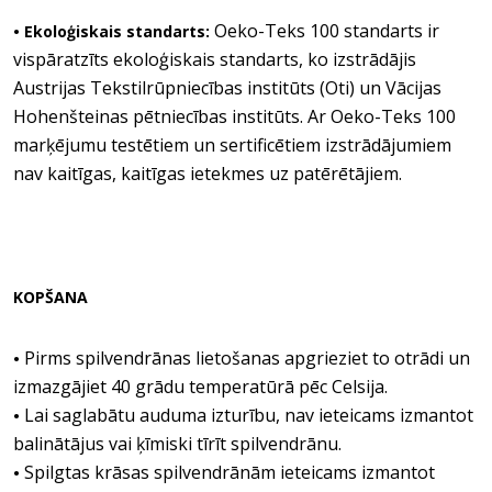
Oeko-Teks 100 standarts ir
• Ekoloģiskais standarts:
vispāratzīts ekoloģiskais standarts, ko izstrādājis
Austrijas Tekstilrūpniecības institūts (Oti) un Vācijas
Hohenšteinas pētniecības institūts. Ar Oeko-Teks 100
marķējumu testētiem un sertificētiem izstrādājumiem
nav kaitīgas, kaitīgas ietekmes uz patērētājiem.
KOPŠANA
Pirms spilvendrānas lietošanas apgrieziet to otrādi un
•
izmazgājiet 40 grādu temperatūrā pēc Celsija.
Lai saglabātu auduma izturību, nav ieteicams izmantot
•
balinātājus vai ķīmiski tīrīt spilvendrānu.
Spilgtas krāsas spilvendrānām ieteicams izmantot
•