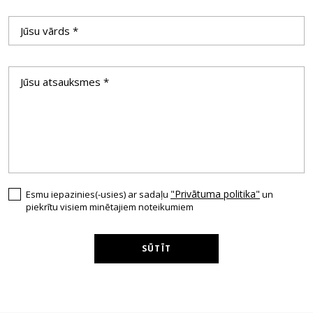
"Privātuma politika"
Esmu iepazinies(-usies) ar sadaļu
un
piekrītu visiem minētajiem noteikumiem
SŪTĪT