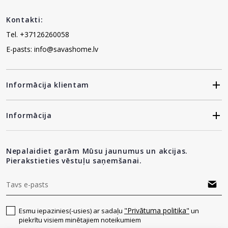
Kontakti:
Tel. +37126260058
E-pasts: info@savashome.lv
Informācija klientam
Informācija
Nepalaidiet garām Mūsu jaunumus un akcijas.
Pierakstieties vēstuļu saņemšanai.
"Privātuma politika"
Esmu iepazinies(-usies) ar sadaļu
un
piekrītu visiem minētajiem noteikumiem