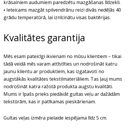
krāsainiem audumiem paredzētu mazgāšanas līdzekli.
Ieteicams mazgāt spilvendrānu reizi divās nedēļās 40
•
grādu temperatūrā, lai iznīcinātu visas baktērijas.
Kvalitātes garantija
Mēs esam pateicīgi ikvienam no mūsu klientiem – tikai
tādā veidā mēs varam attīstīties un nodrošināt katru
jaunu klientu ar produktiem, kas izgatavoti no
augstākās kvalitātes tekstilmateriāliem. Tas ļauj mums
nodrošināt katra ražotā produkta augstu kvalitāti.
Mums ir īpašs prieks piedāvāt gultas veļu ar dažādām
tekstūrām, kas ir patīkamas pieskārienam.
Gultas veļas izmēra pielaide iespējama līdz 5 cm.