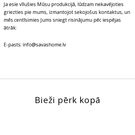
Ja esie vīlušies Mūsu produkcijā, lūdzam nekavējoties
griezties pie mums, izmantojot sekojošus kontaktus, un
mēs centīsimies Jums sniegt risinājumu pēc iespējas
ātrāk:
E-pasts: info@savashome.lv
Bieži pērk kopā