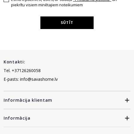
piekrītu visiem minētajiem noteikumiem
SŪTĪT
Kontakti:
Tel. +37126260058
E-pasts: info@savashome.lv
Informācija klientam
Informācija