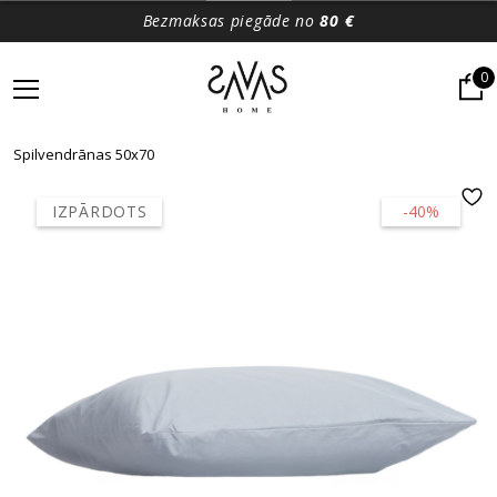
Bezmaksas piegāde no
80 €
0
Spilvendrānas 50x70
IZPĀRDOTS
-40%