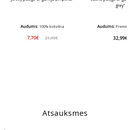
grey“
Audums:
Audums:
100% kokvilna
Premium
7,70€
32,99€
21,99€
Atsauksmes