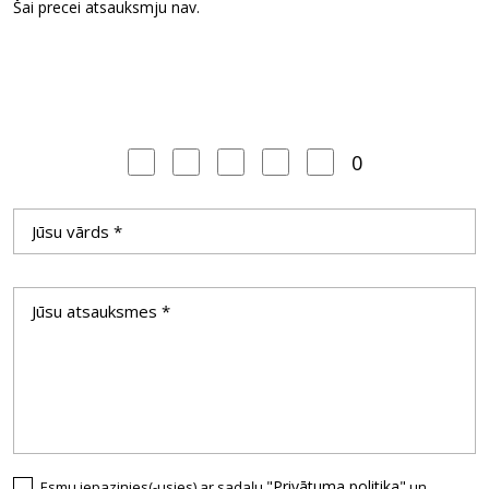
Šai precei atsauksmju nav.
0
"Privātuma politika"
Esmu iepazinies(-usies) ar sadaļu
un