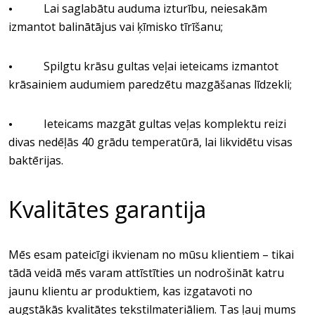
Lai saglabātu auduma izturību, neiesakām
•
izmantot balinātājus vai ķīmisko tīrīšanu;
Spilgtu krāsu gultas veļai ieteicams izmantot
•
krāsainiem audumiem paredzētu mazgāšanas līdzekli;
Ieteicams mazgāt gultas veļas komplektu reizi
•
divas nedēļās 40 grādu temperatūrā, lai likvidētu visas
baktērijas.
Kvalitātes garantija
Mēs esam pateicīgi ikvienam no mūsu klientiem – tikai
tādā veidā mēs varam attīstīties un nodrošināt katru
jaunu klientu ar produktiem, kas izgatavoti no
augstākās kvalitātes tekstilmateriāliem. Tas ļauj mums