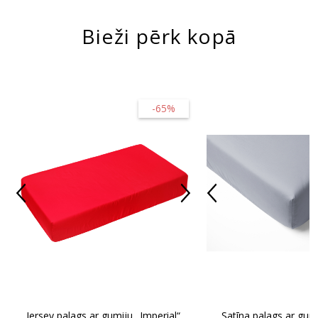
Bieži pērk kopā
-65%
Jersey palags ar gumiju „Imperial“
Satīna palags ar gumi