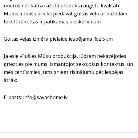
nodrošināt katra ražotā produkta augstu kvalitāti.
Mums ir īpašs prieks piedāvāt gultas veļu ar dažādām
tekstūrām, kas ir patīkamas pieskārienam.
Gultas veļas izmēra pielaide iespējama līdz 5 cm.
Ja esie vīlušies Mūsu produkcijā, lūdzam nekavējoties
griezties pie mums, izmantojot sekojošus kontaktus, un
mēs centīsimies Jums sniegt risinājumu pēc iespējas
ātrāk:
E-pasts: info@savashome.lv