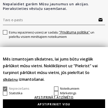
Nepalaidiet garām Mūsu jaunumus un akcijas.
Pierakstieties vēstuļu saņemšanai.
"Privātuma politika"
Esmu iepazinies(-usies) ar sadaļu
un
piekrītu visiem minētajiem noteikumiem
Seko mums
Mēs izmantojam sīkdatnes, lai jums būtu vieglāk
pārlūkot mūsu vietni. Noklikšķinot uz "Piekrist" vai
turpinot pārlūkot mūsu vietni, jūs piekrītat šo
izmantošanai.
sīkdatņu
Nepieciešams
Noteikumiem
© 2026 Visas tiesības aizsargātas.
Statistika
Mārketings
APSTIPRINĀT ATZĪMĒTO
APSTIPRINIET VISU