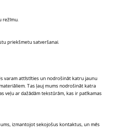
u režīmu.
stu priekšmetu satveršanai.
s varam attīstīties un nodrošināt katru jaunu
ilmateriāliem. Tas ļauj mums nodrošināt katra
tas veļu ar dažādām tekstūrām, kas ir patīkamas
e mums, izmantojot sekojošus kontaktus, un mēs