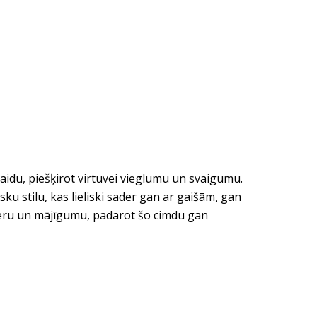
paidu, piešķirot virtuvei vieglumu un svaigumu.
u stilu, kas lieliski sader gan ar gaišām, gan
mieru un mājīgumu, padarot šo cimdu gan