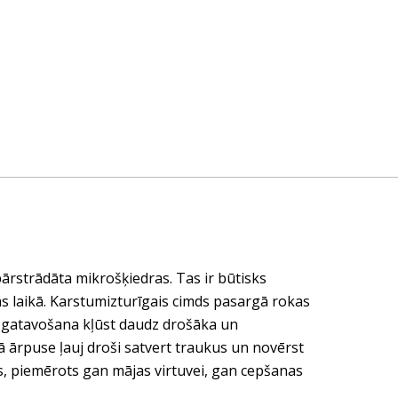
ārstrādāta mikrošķiedras. Tas ir būtisks
 laikā. Karstumizturīgais cimds pasargā rokas
 gatavošana kļūst daudz drošāka un
 ārpuse ļauj droši satvert traukus un novērst
ts, piemērots gan mājas virtuvei, gan cepšanas