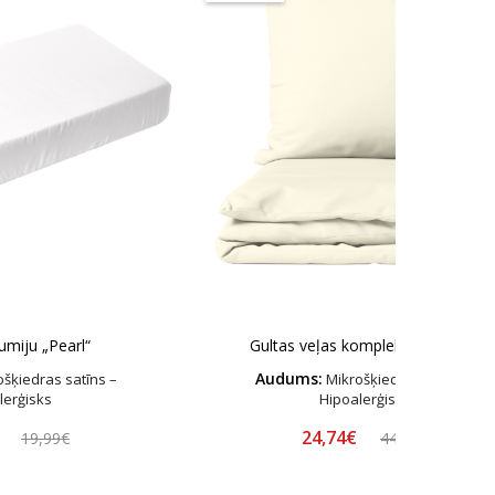
umiju „Pearl“
Gultas veļas komplekts „Kremo“
Audums:
šķiedras satīns –
Mikrošķiedras satīns –
lerģisks
Hipoalerģisks
€
24,74€
19,99€
44,99€