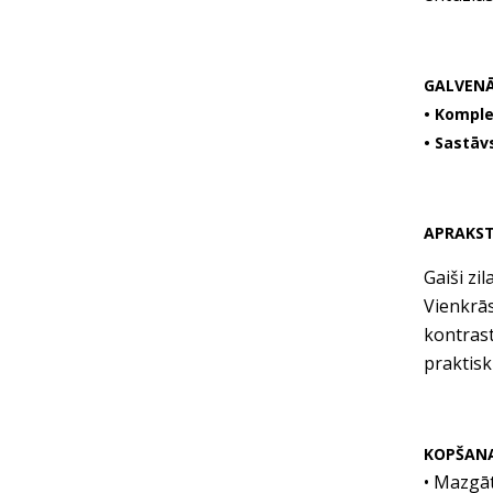
GALVENĀ
• Kompl
• Sastāv
APRAKS
Gaiši zi
Vienkrās
kontrast
praktisk
KOPŠAN
• Mazgāt