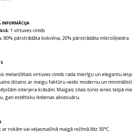
 INFORMĀCIJA
1 virtuves cimds
ektā:
80% pārstrādāta kokvilna, 20% pārstrādāta mikrošķiedra
s:
TS
lais melanžētais virtuves cimds rada mierīgu un elegantu ies
ains dizains ar maigu faktūru veido modernu un minimālistisk
ējošām interjera krāsām. Maigais zilais tonis ienes telpā 
u, gan estētisku ikdienas aksesuāru.
A
 ar rokām vai veļasmašīnā maigā režīmā līdz 30°C.