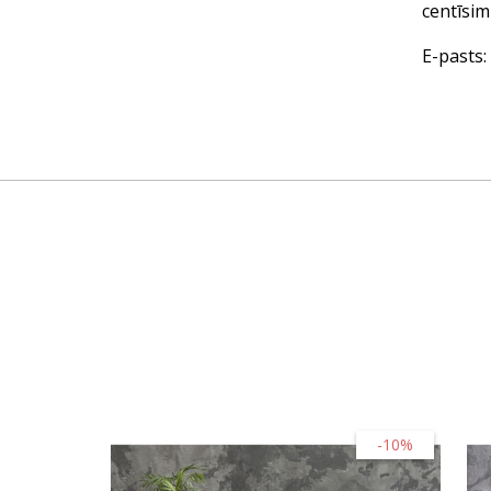
centīsim
E-pasts
-10%