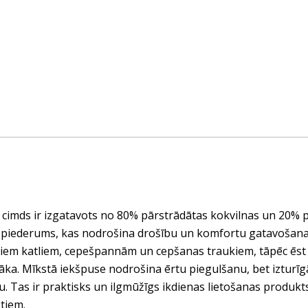
 cimds ir izgatavots no 80% pārstrādātas kokvilnas un 20% p
 piederums, kas nodrošina drošību un komfortu gatavošanas
tiem katliem, cepešpannām un cepšanas traukiem, tāpēc ēst
ka. Mīkstā iekšpuse nodrošina ērtu piegulšanu, bet izturīgā
u. Tas ir praktisks un ilgmūžīgs ikdienas lietošanas produk
tiem.