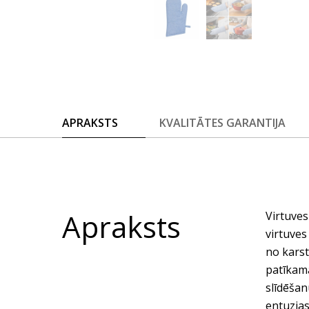
APRAKSTS
KVALITĀTES GARANTIJA
Apraksts
Virtuves
virtuves
no kars
patīkamā
slīdēšan
entuzias