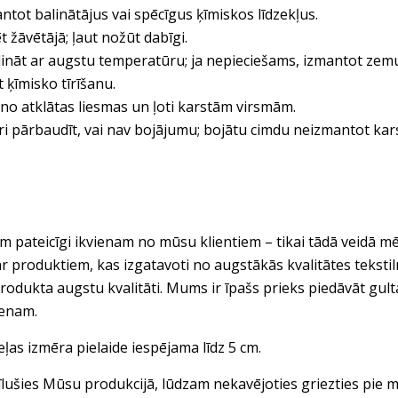
ntot balinātājus vai spēcīgus ķīmiskos līdzekļus.
t žāvētājā; ļaut nožūt dabīgi.
ināt ar augstu temperatūru; ja nepieciešams, izmantot zem
t ķīmisko tīrīšanu.
 no atklātas liesmas un ļoti karstām virsmām.
ri pārbaudīt, vai nav bojājumu; bojātu cimdu neizmantot kar
 pateicīgi ikvienam no mūsu klientiem – tikai tādā veidā mē
ar produktiem, kas izgatavoti no augstākās kvalitātes tekst
rodukta augstu kvalitāti. Mums ir īpašs prieks piedāvāt gul
ienam.
eļas izmēra pielaide iespējama līdz 5 cm.
vīlušies Mūsu produkcijā, lūdzam nekavējoties griezties pi