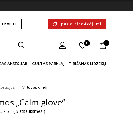
U KARTE
Īpašie piedāvājumi
0
0
BAS AKSESUĀRI
GULTAS PĀRKLĀJI
TĪRĪŠANAS LĪDZEKĻI
korācijas
Virtuves cimdi
imds „Calm glove“
5 / 5
(
5 atsauksmes
)