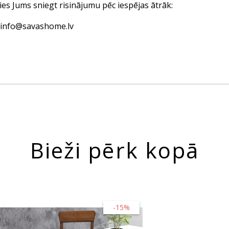
ies Jums sniegt risinājumu pēc iespējas ātrāk:
: info@savashome.lv
Bieži pērk kopā
-15%