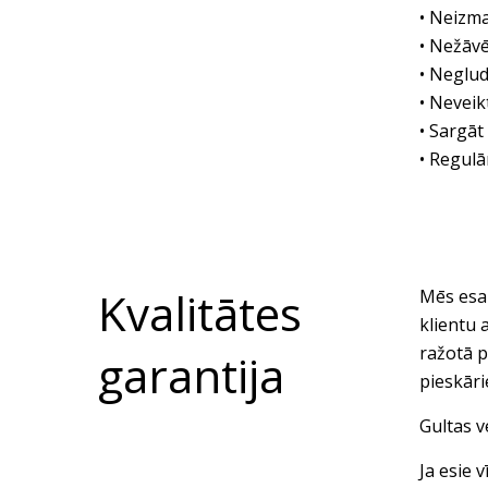
• Neizma
• Nežāvē
• Neglud
• Neveik
• Sargāt
• Regulā
Kvalitātes
Mēs esam
klientu 
ražotā p
garantija
pieskār
Gultas v
Ja esie 