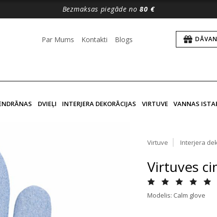
Bezmaksas piegāde no
80 €
Par Mums
Kontakti
Blogs
DĀVAN
VENDRĀNAS
DVIEĻI
INTERJERA DEKORĀCIJAS
VIRTUVE
VANNAS ISTA
Virtuve
Interjera de
Virtuves c
Modelis: Calm glove