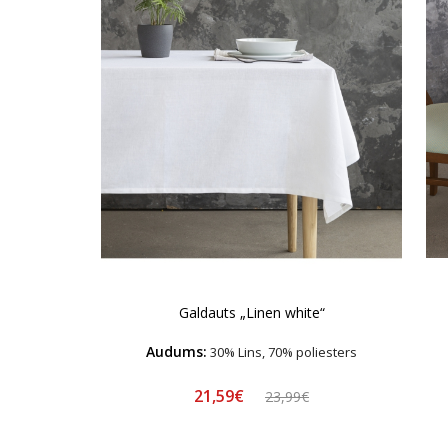
Galdauts „Linen white“
Audums:
30% Lins, 70% poliesters
21,59€
23,99€