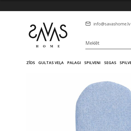
info@savashome.lv
ZĪDS
GULTAS VEĻA
PALAGI
SPILVENI
SEGAS
SPIL