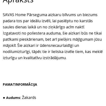
SAVAS Home Pārseguma aizkaru blīvums un biezums
padara tos par ideālu izvēli, lai paslēptu no karstās
saules dienas laikā un no ziņkārīgo acīm naktī.
Izgatavoti no poliestera auduma, šie aizkari būs ne tikai
patīkami pieskārienam, bet arī piešķirs mājīgumam jūsu
mājoklī. Šie aizkari ir ūdensnecaurlaidīgi un
nodilumizturīgi, tāpēc tie ir lieliska izvēle tiem, kas meklē
izturīgu un kvalitatīvu izstrādājumu.
PAMATINFORMĀCIJA
●
Žakards
Audums: