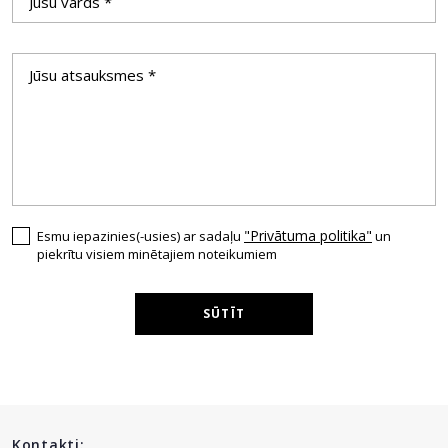
"Privātuma politika"
Esmu iepazinies(-usies) ar sadaļu
un
piekrītu visiem minētajiem noteikumiem
SŪTĪT
Kontakti: