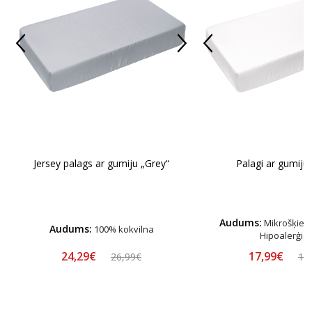
Jersey palags ar gumiju „Grey“
Palagi ar gumiju 
Audums:
Mikrošķiedr
Audums:
100% kokvilna
Hipoalerģis
24,29€
17,99€
26,99€
19