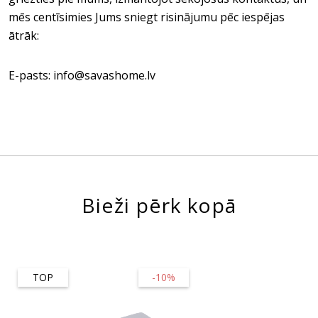
mēs centīsimies Jums sniegt risinājumu pēc iespējas
ātrāk:
E-pasts: info@savashome.lv
Bieži pērk kopā
TOP
-10%