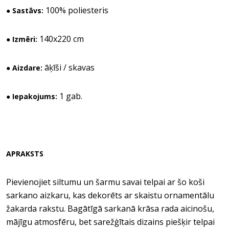
100% poliesteris
● Sastāvs:
140x220 cm
● Izmēri:
āķīši / skavas
● Aizdare:
1 gab.
● Iepakojums:
APRAKSTS
Pievienojiet siltumu un šarmu savai telpai ar šo koši
sarkano aizkaru, kas dekorēts ar skaistu ornamentālu
žakarda rakstu. Bagātīgā sarkanā krāsa rada aicinošu,
mājīgu atmosfēru, bet sarežģītais dizains piešķir telpai