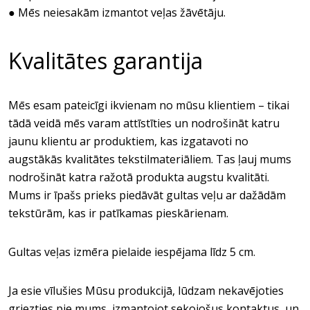
● Mēs neiesakām izmantot veļas žāvētāju.
Kvalitātes garantija
Mēs esam pateicīgi ikvienam no mūsu klientiem – tikai
tādā veidā mēs varam attīstīties un nodrošināt katru
jaunu klientu ar produktiem, kas izgatavoti no
augstākās kvalitātes tekstilmateriāliem. Tas ļauj mums
nodrošināt katra ražotā produkta augstu kvalitāti.
Mums ir īpašs prieks piedāvāt gultas veļu ar dažādām
tekstūrām, kas ir patīkamas pieskārienam.
Gultas veļas izmēra pielaide iespējama līdz 5 cm.
Ja esie vīlušies Mūsu produkcijā, lūdzam nekavējoties
griezties pie mums, izmantojot sekojošus kontaktus, un