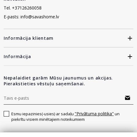
Tel. +37126260058
E-pasts: info@savashome.lv
Informācija klientam
Informācija
Nepalaidiet garām Mūsu jaunumus un akcijas.
Pierakstieties vēstuļu saņemšanai.
"Privātuma politika"
Esmu iepazinies(-usies) ar sadaļu
un
piekrītu visiem minētajiem noteikumiem