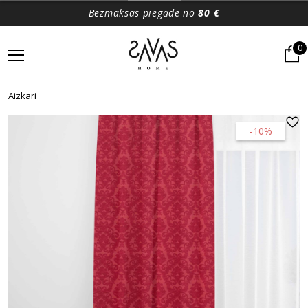
Bezmaksas piegāde no
80 €
0
Aizkari
-10%