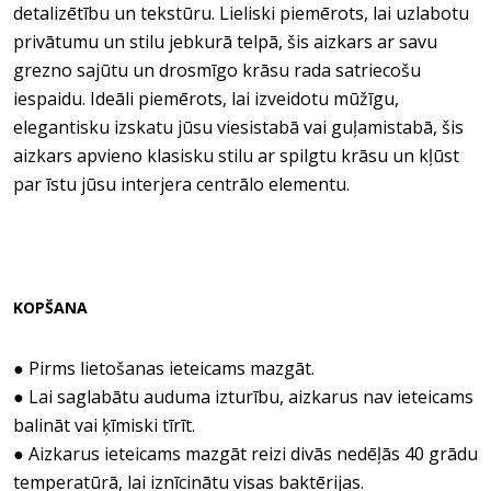
detalizētību un tekstūru. Lieliski piemērots, lai uzlabotu
privātumu un stilu jebkurā telpā, šis aizkars ar savu
grezno sajūtu un drosmīgo krāsu rada satriecošu
iespaidu. Ideāli piemērots, lai izveidotu mūžīgu,
elegantisku izskatu jūsu viesistabā vai guļamistabā, šis
aizkars apvieno klasisku stilu ar spilgtu krāsu un kļūst
par īstu jūsu interjera centrālo elementu.
KOPŠANA
● Pirms lietošanas ieteicams mazgāt.
● Lai saglabātu auduma izturību, aizkarus nav ieteicams
balināt vai ķīmiski tīrīt.
● Aizkarus ieteicams mazgāt reizi divās nedēļās 40 grādu
temperatūrā, lai iznīcinātu visas baktērijas.