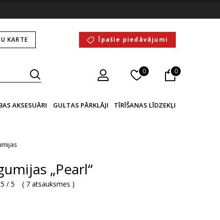
U KARTE
Īpašie piedāvājumi
0
0
BAS AKSESUĀRI
GULTAS PĀRKLĀJI
TĪRĪŠANAS LĪDZEKĻI
umijas
gumijas „Pearl“
5 / 5
(
7 atsauksmes
)