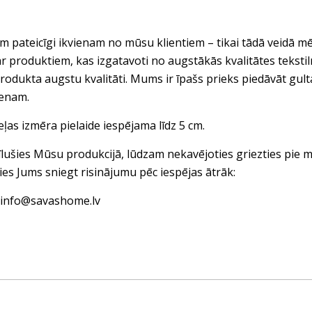
 pateicīgi ikvienam no mūsu klientiem – tikai tādā veidā mē
ar produktiem, kas izgatavoti no augstākās kvalitātes tekst
rodukta augstu kvalitāti. Mums ir īpašs prieks piedāvāt gul
ienam.
eļas izmēra pielaide iespējama līdz 5 cm.
vīlušies Mūsu produkcijā, lūdzam nekavējoties griezties pi
ies Jums sniegt risinājumu pēc iespējas ātrāk:
: info@savashome.lv