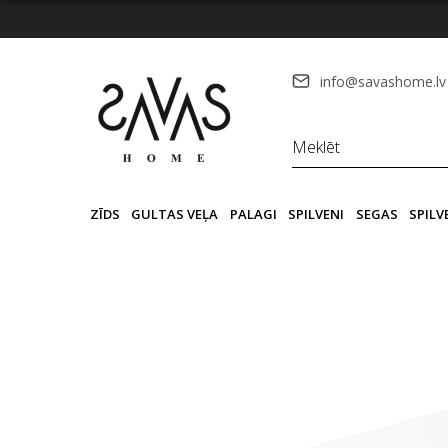
info@savashome.lv
ZĪDS
GULTAS VEĻA
PALAGI
SPILVENI
SEGAS
SPIL