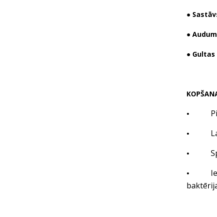
● Sastāv
● Audum
● Gultas 
KOPŠAN
Pirms g
•
Lai sa
•
Spilgt
•
Ieteic
•
baktērij