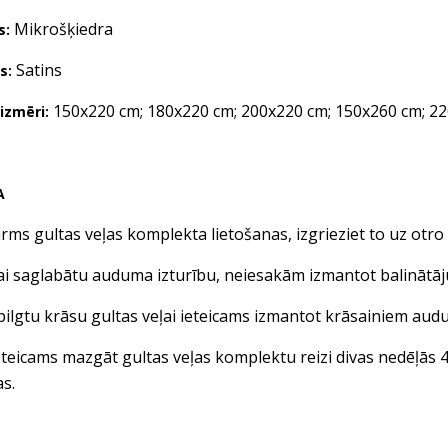
Mikrošķiedra
s:
Satins
s:
150x220 cm; 180x220 cm; 200x220 cm; 150x260 cm; 22
izmēri:
A
ultas veļas komplekta lietošanas, izgrieziet to uz otro 
glabātu auduma izturību, neiesakām izmantot balinātājus 
u krāsu gultas veļai ieteicams izmantot krāsainiem audu
ams mazgāt gultas veļas komplektu reizi divas nedēļās 40 
as.