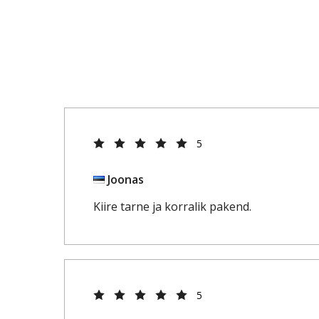
5
Joonas
Kiire tarne ja korralik pakend.
5