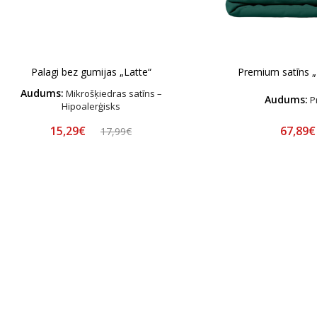
Palagi bez gumijas „Latte“
Premium satīns „
Audums:
Mikrošķiedras satīns –
Audums:
P
Hipoalerģisks
15,29€
67,89
17,99€