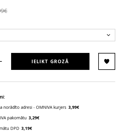
99€
IELIKT GROZĀ
mi:
ja norādīto adresi - OMNIVA kurjers
3,99€
IVA pakomātu
3,29€
omātu DPD
3,19€