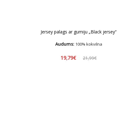
Jersey palags ar gumiju „Black jersey“
Audums:
100% kokvilna
19,79€
21,99€