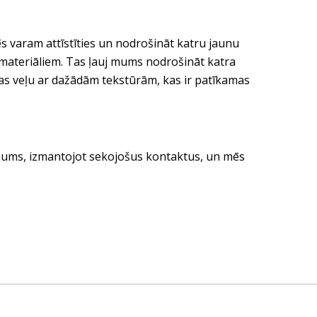
s varam attīstīties un nodrošināt katru jaunu
ilmateriāliem. Tas ļauj mums nodrošināt katra
tas veļu ar dažādām tekstūrām, kas ir patīkamas
e mums, izmantojot sekojošus kontaktus, un mēs