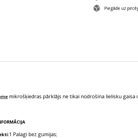
Piegāde uz pircē
mikrošķiedras pārklājs ne tikai nodrošina lielisku gaisa c
ome
NFORMĀCIJA
1 Palagi bez gumijas;
kti: