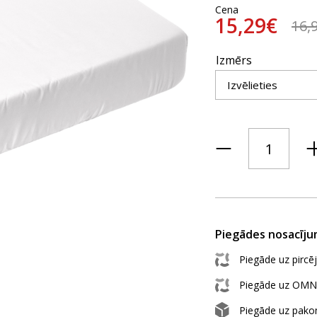
Cena
15,29€
16,
Izmērs
Piegādes nosacīju
Piegāde uz pircē
Piegāde uz OMN
Piegāde uz pak