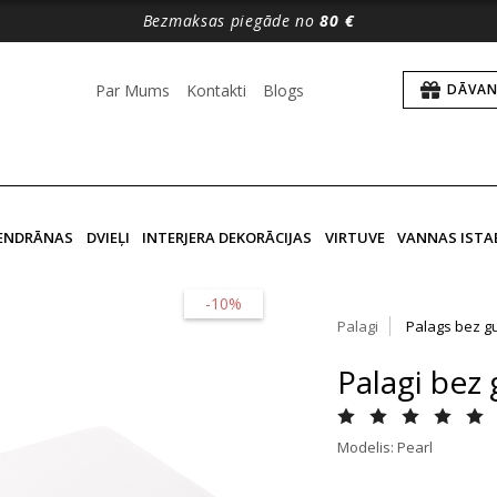
Bezmaksas piegāde no
80 €
Par Mums
Kontakti
Blogs
DĀVAN
VENDRĀNAS
DVIEĻI
INTERJERA DEKORĀCIJAS
VIRTUVE
VANNAS ISTA
-10%
Palagi
Palags bez g
Palagi bez 
Modelis: Pearl