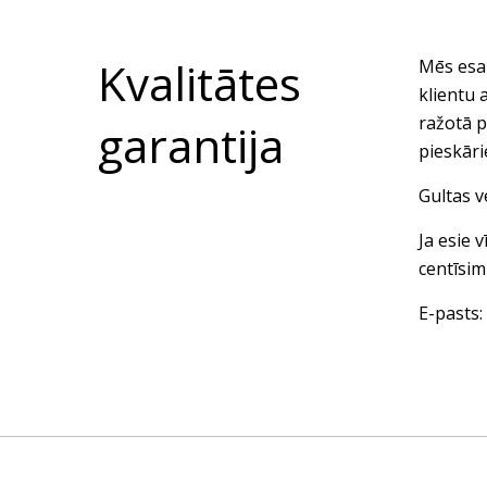
Kvalitātes
Mēs esam
klientu 
ražotā p
garantija
pieskār
Gultas v
Ja esie 
centīsim
E-pasts