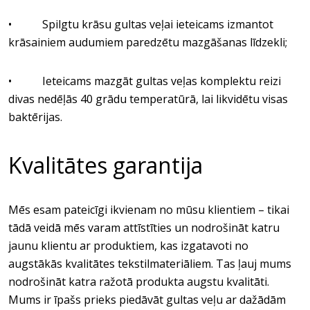
• Spilgtu krāsu gultas veļai ieteicams izmantot
krāsainiem audumiem paredzētu mazgāšanas līdzekli;
• Ieteicams mazgāt gultas veļas komplektu reizi
divas nedēļās 40 grādu temperatūrā, lai likvidētu visas
baktērijas.
Kvalitātes garantija
Mēs esam pateicīgi ikvienam no mūsu klientiem – tikai
tādā veidā mēs varam attīstīties un nodrošināt katru
jaunu klientu ar produktiem, kas izgatavoti no
augstākās kvalitātes tekstilmateriāliem. Tas ļauj mums
nodrošināt katra ražotā produkta augstu kvalitāti.
Mums ir īpašs prieks piedāvāt gultas veļu ar dažādām