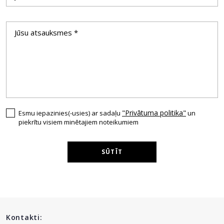
"Privātuma politika"
Esmu iepazinies(-usies) ar sadaļu
un
piekrītu visiem minētajiem noteikumiem
SŪTĪT
Kontakti: