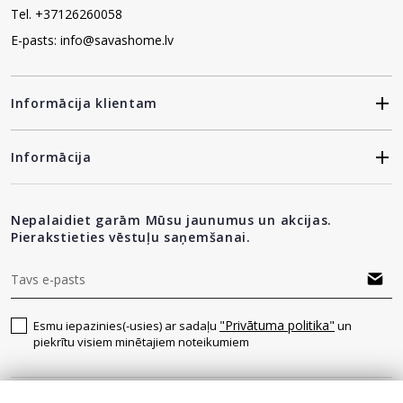
Tel. +37126260058
E-pasts: info@savashome.lv
Informācija klientam
Informācija
Nepalaidiet garām Mūsu jaunumus un akcijas.
Pierakstieties vēstuļu saņemšanai.
"Privātuma politika"
Esmu iepazinies(-usies) ar sadaļu
un
piekrītu visiem minētajiem noteikumiem