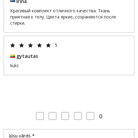
Irina
Красивый комплект отличного качества. Ткань
приятная к телу. Цвета яркие, сохраняются после
стирки.
5
gytautas
liuks
0