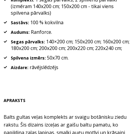
(izmēram 140x200 cm; 150x200 cm - tikai viens
spilvena pārvalks)
100 % kokvilna
Sastāvs:
Ranforce.
Audums:
140×200 cm; 150x200 cm; 160x200 cm;
Segas pārvalks:
180x200 cm; 200x200 cm; 200x220 cm; 220x240 cm;
50x70 cm.
Spilvena izmērs:
rāvējslēdzējs​
Aizdare:
APRAKSTS
Balts gultas veļas komplekts ar svaigu botānisku ziedu
rakstu. Šis dizains izceļas ar gaišu baltu pamatu, ko
papildina zaļas lapiņas, smalki augu motīvi un krāsaini