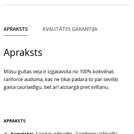
APRAKSTS
KVALITĀTES GARANTIJA
Apraksts
Mūsu gultas veļa ir izgatavota no 100% kokvilnas
ranforce auduma, kas ne tikai padara to par sevišķi
gaisa caurlaidīgu, bet arī aizsargā pret svīšanu.
APRAKSTS
1 segas pārvalks, 2 spilvenu pārvalki
Komplekti: