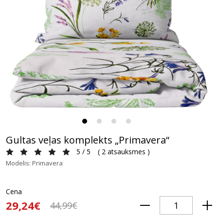
Gultas veļas komplekts „Primavera“
5 / 5
(
2 atsauksmes
)
Modelis: Primavera
Cena
29,24€
44,99€