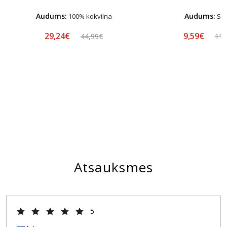
Audums:
Audums:
100% kokvilna
Sat
29,24€
9,59€
44,99€
11,
Atsauksmes
5