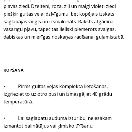
pļavas ziedi. Dzelteni, rozā, zili un maigi violeti ziedi
piešķir gultas veļai dzīvīgumu, bet kopējais izskats
saglabājas viegls un izsmalcināts. Raksts atgādina
vasarīgu pļavu, tāpēc tas lieliski piemērots svaigas,
dabiskas un mierīgas noskaņas radīšanai guļamistabā.
KOPŠANA
• Pirms gultas veļas komplekta lietošanas,
izgrieziet to uz otro pusi un izmazgājiet 40 grādu
temperatūrā;
• Lai saglabātu auduma izturību, neiesakām
izmantot balinātājus vai ķīmisko tīrīšanu;