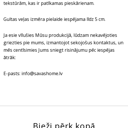
tekstūrām, kas ir patīkamas pieskārienam.
Gultas veļas izmēra pielaide iespējama līdz 5 cm.
Ja esie vīlušies Mūsu produkcijā, lūdzam nekavējoties
griezties pie mums, izmantojot sekojošus kontaktus, un
mēs centīsimies Jums sniegt risinājumu pēc iespējas
ātrāk:
E-pasts: info@savashome.lv
Bieži pērk kopā