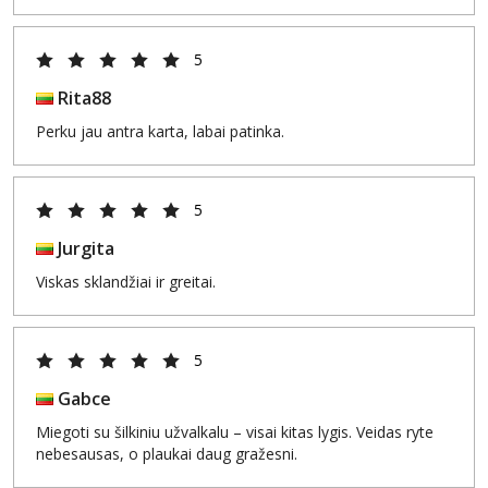
5
Rita88
Perku jau antra karta, labai patinka.
5
Jurgita
Viskas sklandžiai ir greitai.
5
Gabce
Miegoti su šilkiniu užvalkalu – visai kitas lygis. Veidas ryte
nebesausas, o plaukai daug gražesni.