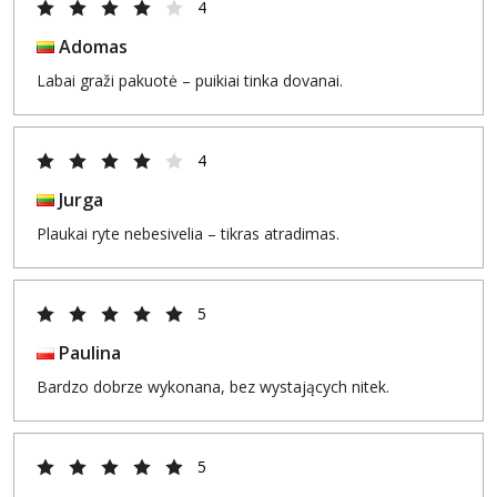
4
Adomas
Labai graži pakuotė – puikiai tinka dovanai.
4
Jurga
Plaukai ryte nebesivelia – tikras atradimas.
5
Paulina
Bardzo dobrze wykonana, bez wystających nitek.
5