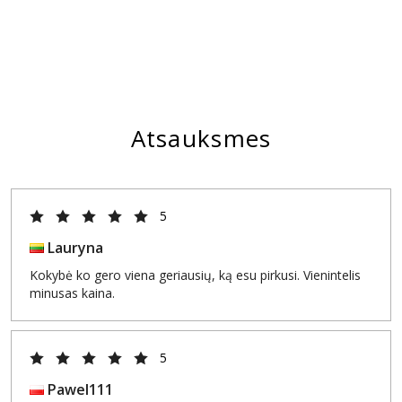
Atsauksmes
5
Lauryna
Kokybė ko gero viena geriausių, ką esu pirkusi. Vienintelis
minusas kaina.
5
Pawel111