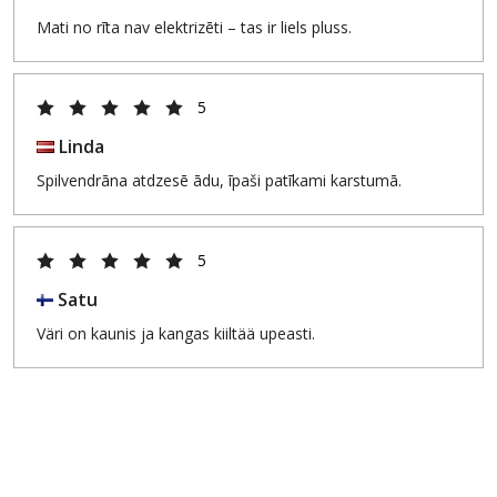
Mati no rīta nav elektrizēti – tas ir liels pluss.
5
Linda
Spilvendrāna atdzesē ādu, īpaši patīkami karstumā.
5
Satu
Väri on kaunis ja kangas kiiltää upeasti.