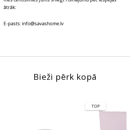
ātrāk:
E-pasts: info@savashome.lv
Bieži pērk kopā
TOP