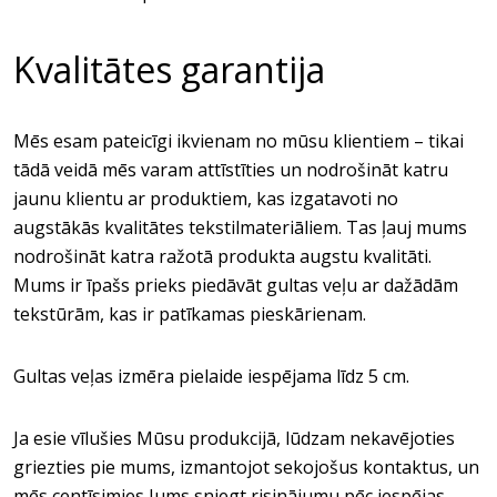
Kvalitātes garantija
Mēs esam pateicīgi ikvienam no mūsu klientiem – tikai
tādā veidā mēs varam attīstīties un nodrošināt katru
jaunu klientu ar produktiem, kas izgatavoti no
augstākās kvalitātes tekstilmateriāliem. Tas ļauj mums
nodrošināt katra ražotā produkta augstu kvalitāti.
Mums ir īpašs prieks piedāvāt gultas veļu ar dažādām
tekstūrām, kas ir patīkamas pieskārienam.
Gultas veļas izmēra pielaide iespējama līdz 5 cm.
Ja esie vīlušies Mūsu produkcijā, lūdzam nekavējoties
griezties pie mums, izmantojot sekojošus kontaktus, un
mēs centīsimies Jums sniegt risinājumu pēc iespējas