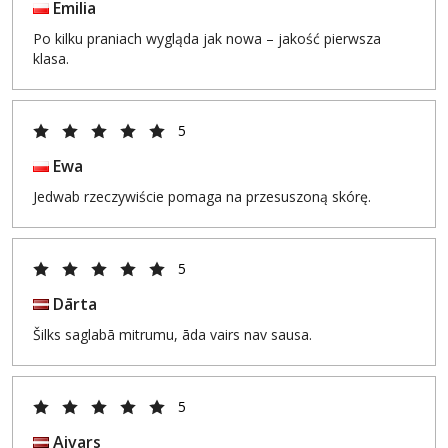
Emilia
Po kilku praniach wygląda jak nowa – jakość pierwsza
klasa.
5
Ewa
Jedwab rzeczywiście pomaga na przesuszoną skórę.
5
Dārta
Šilks saglabā mitrumu, āda vairs nav sausa.
5
Aivars