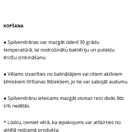
KOPŠANA
● Spilvendrānas var mazgāt ūdenī 30 grādu
temperatūrā, lai nodrošinātu baktēriju un putekļu
ērcīšu iznīcināšanu.
● Vēlams izvairīties no balinātājiem vai citiem aktīviem
ķīmiskiem tīrīšanas līdzekļiem, jo tie var sabojāt audumu.
● Spilvendrānu ieteicams mazgāt vismaz reizi divās līdz
trīs nedēļās.
* Lūdzu, ņemiet vērā, ka iepakojums var atšķirties no
attēlā redzamā produkta.