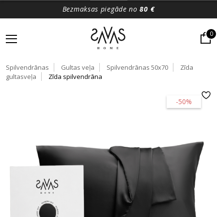
Bezmaksas piegāde no
80 €
0
Spilvendrānas
Gultas veļa
Spilvendrānas 50x70
Zīda
gultasveļa
Zīda spilvendrāna
-50%