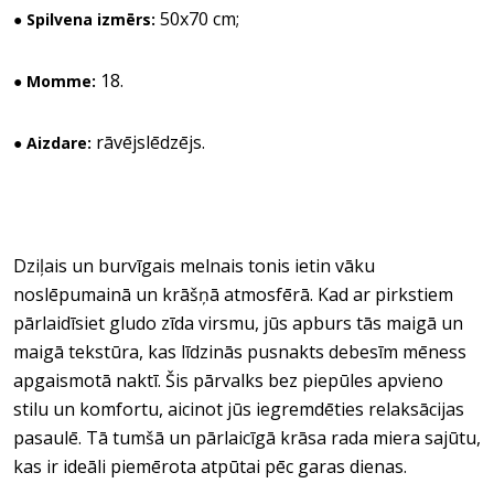
50x70 cm;
● Spilvena izmērs:
18.
● Momme:
rāvējslēdzējs.
● Aizdare:
Dziļais un burvīgais melnais tonis ietin vāku
noslēpumainā un krāšņā atmosfērā. Kad ar pirkstiem
pārlaidīsiet gludo zīda virsmu, jūs apburs tās maigā un
maigā tekstūra, kas līdzinās pusnakts debesīm mēness
apgaismotā naktī. Šis pārvalks bez piepūles apvieno
stilu un komfortu, aicinot jūs iegremdēties relaksācijas
pasaulē. Tā tumšā un pārlaicīgā krāsa rada miera sajūtu,
kas ir ideāli piemērota atpūtai pēc garas dienas.