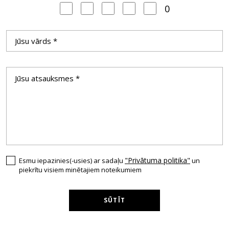
0
"Privātuma politika"
Esmu iepazinies(-usies) ar sadaļu
un
piekrītu visiem minētajiem noteikumiem
SŪTĪT