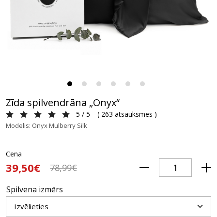
Zīda spilvendrāna „Onyx“
5 / 5
(
263 atsauksmes
)
Modelis: Onyx Mulberry Silk
Cena
39,50€
78,99€
Spilvena izmērs