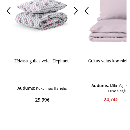
Zīdaiņu gultas veļa „Elephant“
Gultas veļas komplekt
Audums:
Mikrošķiedr
Audums:
Kokvilnas flanelis
Hipoalerģis
24,74€
29,99€
44