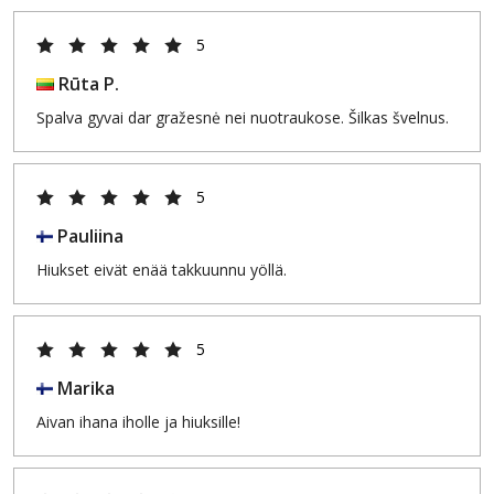
5
Rūta P.
Spalva gyvai dar gražesnė nei nuotraukose. Šilkas švelnus.
5
Pauliina
Hiukset eivät enää takkuunnu yöllä.
5
Marika
Aivan ihana iholle ja hiuksille!