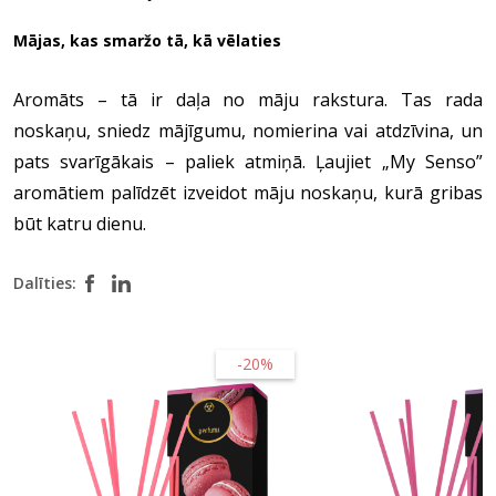
Mājas, kas smaržo tā, kā vēlaties
Aromāts – tā ir daļa no māju rakstura. Tas rada
noskaņu, sniedz mājīgumu, nomierina vai atdzīvina, un
pats svarīgākais – paliek atmiņā. Ļaujiet „My Senso”
aromātiem palīdzēt izveidot māju noskaņu, kurā gribas
būt katru dienu.
Dalīties:
-20%