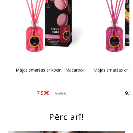
Mājas smaržas ar kociņi “Macaroon”
Mājas smaržas ar koc
7,99€
9,9
9,99€
Pērc arī!