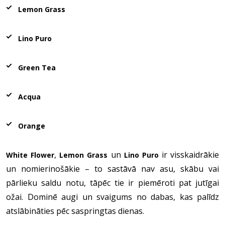
Lemon Grass
Lino Puro
Green Tea
Acqua
Orange
,
un
ir visskaidrākie
White Flower
Lemon Grass
Lino Puro
un nomierinošākie – to sastāvā nav asu, skābu vai
pārlieku saldu notu, tāpēc tie ir piemēroti pat jutīgai
ožai. Dominē augi un svaigums no dabas, kas palīdz
atslābināties pēc saspringtas dienas.