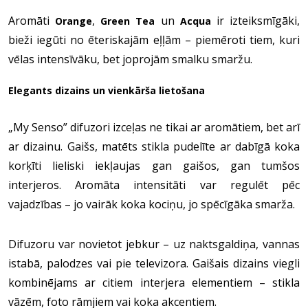
Aromāti
,
un
ir izteiksmīgāki,
Orange
Green Tea
Acqua
bieži iegūti no ēteriskajām eļļām – piemēroti tiem, kuri
vēlas intensīvāku, bet joprojām smalku smaržu.
Elegants dizains un vienkārša lietošana
„My Senso” difuzori izceļas ne tikai ar aromātiem, bet arī
ar dizainu. Gaišs, matēts stikla pudelīte ar dabīgā koka
korķīti lieliski iekļaujas gan gaišos, gan tumšos
interjeros. Aromāta intensitāti var regulēt pēc
vajadzības – jo vairāk koka kociņu, jo spēcīgāka smarža.
Difuzoru var novietot jebkur – uz naktsgaldiņa, vannas
istabā, palodzes vai pie televizora. Gaišais dizains viegli
kombinējams ar citiem interjera elementiem – stikla
vāzēm, foto rāmjiem vai koka akcentiem.