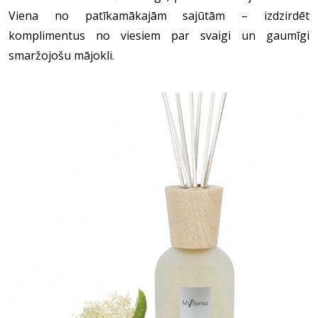
Viena no patīkamākajām sajūtām – izdzirdēt
komplimentus no viesiem par svaigi un gaumīgi
smaržojošu mājokli.