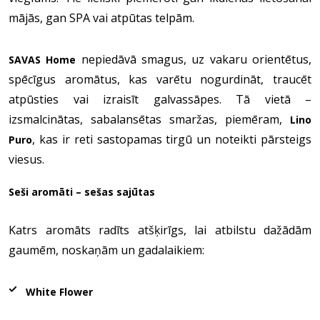
mājās, gan SPA vai atpūtas telpām.
nepiedāvā smagus, uz vakaru orientētus,
SAVAS Home
spēcīgus aromātus, kas varētu nogurdināt, traucēt
atpūsties vai izraisīt galvassāpes. Tā vietā –
izsmalcinātas, sabalansētas smaržas, piemēram,
Lino
, kas ir reti sastopamas tirgū un noteikti pārsteigs
Puro
viesus.
Seši aromāti – sešas sajūtas
Katrs aromāts radīts atšķirīgs, lai atbilstu dažādām
gaumēm, noskaņām un gadalaikiem:
White Flower