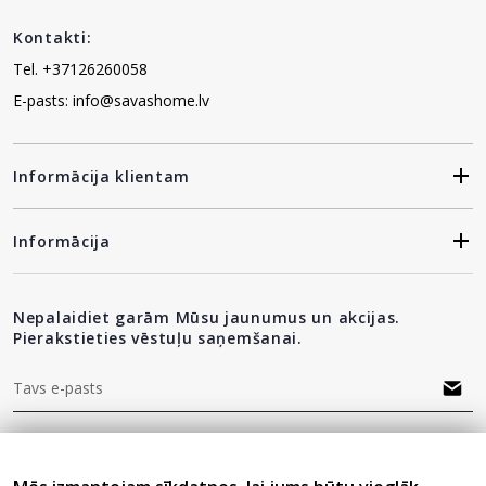
Kontakti:
Tel. +37126260058
E-pasts: info@savashome.lv
Informācija klientam
Informācija
Nepalaidiet garām Mūsu jaunumus un akcijas.
Pierakstieties vēstuļu saņemšanai.
"Privātuma politika"
Esmu iepazinies(-usies) ar sadaļu
un
piekrītu visiem minētajiem noteikumiem