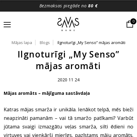
Bezmaksas piegāde no
80 €
0
Mājas lapa
Blogs
Ilgnoturīgi „My Senso” mājas aromāti
Ilgnoturīgi „My Senso”
mājas aromāti
2020 11 24
Mājas aromāts – mājīguma sastāvdaļa
Katras mājas smarža ir unikāla. Ienākot telpā, mēs bieži
neapzināti pamanām – vai tā smaržo patīkami? Varbūt
jūtama svaigi izmazgātu veļas smarža, silti ēdieni no
virtuves vai vienkārši mierīgs, pazīstams māju aromāts.