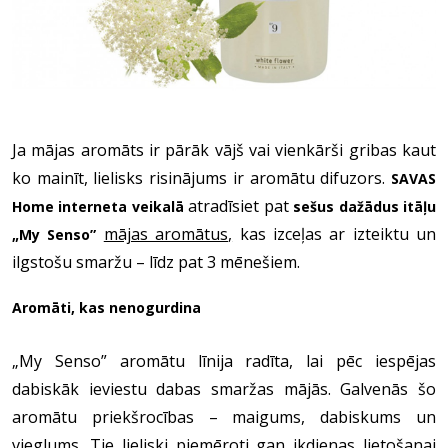
Ja mājas aromāts ir pārāk vājš vai vienkārši gribas kaut
ko mainīt, lielisks risinājums ir aromātu difuzors.
SAVAS
atradīsiet pat
Home interneta veikalā
sešus dažādus itāļu
mājas aromātus
,
kas izceļas ar izteiktu un
„My Senso”
ilgstošu smaržu – līdz pat 3 mēnešiem.
Aromāti, kas nenogurdina
„My Senso” aromātu līnija radīta, lai pēc iespējas
dabiskāk ieviestu dabas smaržas mājās. Galvenās šo
aromātu priekšrocības – maigums, dabiskums un
vieglums. Tie lieliski piemēroti gan ikdienas lietošanai