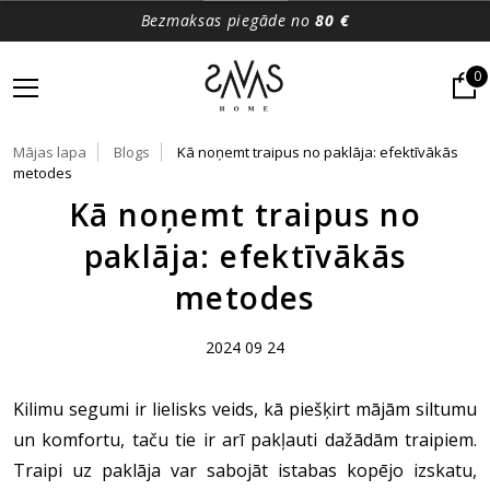
Bezmaksas piegāde no
80 €
0
Mājas lapa
Blogs
Kā noņemt traipus no paklāja: efektīvākās
metodes
Kā noņemt traipus no
paklāja: efektīvākās
metodes
2024 09 24
Kilimu segumi ir lielisks veids, kā piešķirt mājām siltumu
un komfortu, taču tie ir arī pakļauti dažādām traipiem.
Traipi uz paklāja var sabojāt istabas kopējo izskatu,