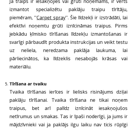
Ja traips ir iesakņojies vai grūti noņemams, ir vērts
izmantot specializētu paklāju traipu tīrītāju,
piemēram, ''
Carpet spray
''. Šie līdzekļi ir izstrādāti, lai
efektīvi noņemtu grūti iznīcināmas traipus. Pirms
jebkādu ķīmisko tīrīšanas līdzekļu izmantošanas ir
svarīgi pārbaudīt produkta instrukcijas un veikt testu
uz neliela, neredzama paklāja laukuma, lai
pārliecinātos, ka līdzeklis nesabojās krāsas vai
materiālu.
Tīrīšana ar tvaiku
Tvaika tīrīšanas ierīces ir lielisks risinājums dziļai
paklāju tīrīšanai. Tvaika tīrīšana ne tikai noņem
traipus, bet arī palīdz iznīcināt iesakņojušos
netīrumus un smakas. Tas ir īpaši noderīgi, ja jums ir
mājdzīvnieki vai ja paklājs ilgu laiku nav ticis rūpīgi