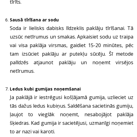
tīrīts.
Sausā tīrīšana ar sodu
Soda ir lielisks dabisks līdzeklis paklāju tīrīšanai. Tā
uzsūc netīrumus un smakas. Apkaisiet sodu uz traipa
vai visa paklāja virsmas, gaidiet 15-20 minūtes, pēc
tam izsūciet paklāju ar putekļu sūcēju. Šī metode
palīdzēs atjaunot paklāju un noņemt virsējos
netīrumus.
Ledus kubi gumijas noņemšanai
Ja paklājā ir iestrēgusi košļājamā gumija, uzlieciet uz
tās dažus ledus kubiņus. Saldēšana sacietinās gumiju,
ļaujot to vieglāk noņemt, nesabojājot paklāja
šķiedras. Kad gumija ir sacietējusi, uzmanīgi noņemiet
to ar nazi vai karoti.