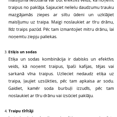
maisījuma lietošana var būt efektīvs veids, kā noņemt
traipus no paklāja. Sajauciet nelielu daudzumu trauku
mazgājamās ziepes ar siltu ūdeni un uzklājiet
maisījumu uz traipa. Maigi noslaukiet ar tīru drānu,
līdz traips pazūd. Pēc tam izmantojiet mitru drānu, lai
noņemtu ziepju paliekas.
Etiķis un sodas
Etiķa un sodas kombinācija ir dabisks un efektīvs
veids, kā noņemt traipus, īpaši kafijas, tējas vai
sarkanā vīna traipus. Uzlieciet nedaudz etiķa uz
traipa, ļaujiet uzsūkties, pēc tam apkaisa ar sodu.
Gaidiet, kamēr soda burbuļi izzudīs, pēc tam
noslaukiet ar tīru drānu vai izsūciet paklāju.
Traipu tīrītāji