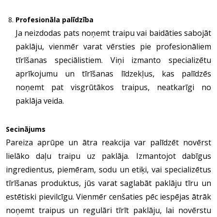
Profesionāla palīdzība
Ja neizdodas pats noņemt traipu vai baidāties sabojāt
paklāju, vienmēr varat vērsties pie profesionāliem
tīrīšanas speciālistiem. Viņi izmanto specializētu
aprīkojumu un tīrīšanas līdzekļus, kas palīdzēs
noņemt pat visgrūtākos traipus, neatkarīgi no
paklāja veida.
Secinājums
Pareiza aprūpe un ātra reakcija var palīdzēt novērst
lielāko daļu traipu uz paklāja. Izmantojot dabīgus
ingredientus, piemēram, sodu un etiķi, vai specializētus
tīrīšanas produktus, jūs varat saglabāt paklāju tīru un
estētiski pievilcīgu. Vienmēr cenšaties pēc iespējas ātrāk
noņemt traipus un regulāri tīrīt paklāju, lai novērstu