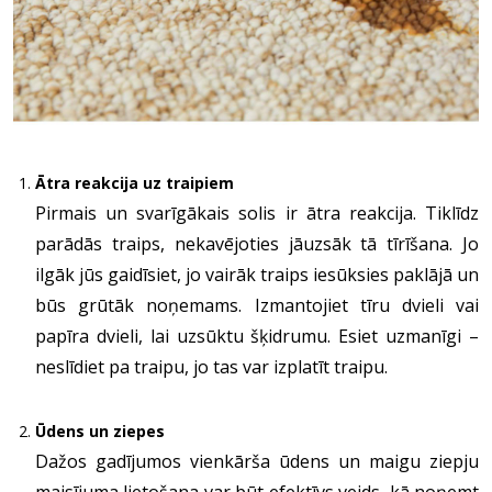
Ātra reakcija uz traipiem
Pirmais un svarīgākais solis ir ātra reakcija. Tiklīdz
parādās traips, nekavējoties jāuzsāk tā tīrīšana. Jo
ilgāk jūs gaidīsiet, jo vairāk traips iesūksies paklājā un
būs grūtāk noņemams. Izmantojiet tīru dvieli vai
papīra dvieli, lai uzsūktu šķidrumu. Esiet uzmanīgi –
neslīdiet pa traipu, jo tas var izplatīt traipu.
Ūdens un ziepes
Dažos gadījumos vienkārša ūdens un maigu ziepju