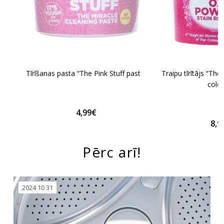
Tīrīšanas pasta “The Pink Stuff paste”
Traipu tīrītājs “Th
colo
4,99€
8,9
Pērc arī!
2024 10 31