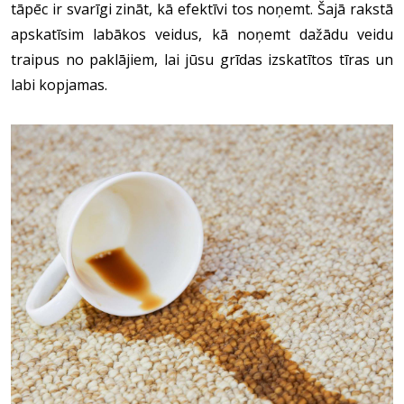
tāpēc ir svarīgi zināt, kā efektīvi tos noņemt. Šajā rakstā
apskatīsim labākos veidus, kā noņemt dažādu veidu
traipus no paklājiem, lai jūsu grīdas izskatītos tīras un
labi kopjamas.