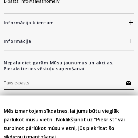
E-pasts: info@savashome.lv
Informācija klientam
Informācija
Nepalaidiet garām Mūsu jaunumus un akcijas.
Pierakstieties vēstuļu saņemšanai.
"Privātuma politika"
Esmu iepazinies(-usies) ar sadaļu
un
piekrītu visiem minētajiem noteikumiem
Mēs izmantojam sīkdatnes, lai jums būtu vieglāk
pārlūkot mūsu vietni. Noklikšķinot uz "Piekrist" vai
turpinot pārlūkot mūsu vietni, jūs piekrītat šo
Seko mums
izmantošanai.
sīkdatņu