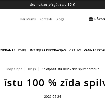
Bezmaksas piegāde no
80 €
Par Mums
Kontakti
Blogs
DĀVAN
VENDRĀNAS
DVIEĻI
INTERJERA DEKORĀCIJAS
VIRTUVE
VANNAS ISTA
Mājas lapa
Blogs
Kā atpazīt īstu 100 % zīda spilvendrānu?
t īstu 100 % zīda spi
2026 02 24