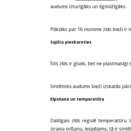
audums izturīgāks un ilgmūžīgāks.
Plānāks par 16 momme zīds bieži ir m
Sajūta pieskaroties
Īsts zīds ir gluds, bet ne plastmasīgi
Sintētisks audums bieži izskatās pārā
Elpošana un temperatūra
Dabīgais zīds regulē temperatūru. V
izraisa svīšanu, iespējams, tā ir sintē