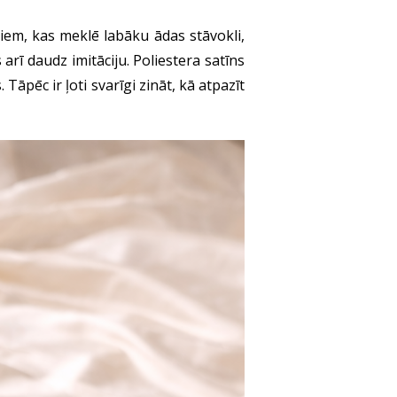
iem, kas meklē labāku ādas stāvokli,
rī daudz imitāciju. Poliestera satīns
 Tāpēc ir ļoti svarīgi zināt, kā atpazīt