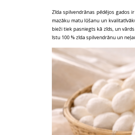
Zīda spilvendrānas pēdējos gados ir
mazāku matu lūšanu un kvalitatīvāku 
bieži tiek pasniegts kā zīds, un vārds 
īstu 100 % zīda spilvendrānu un neļau