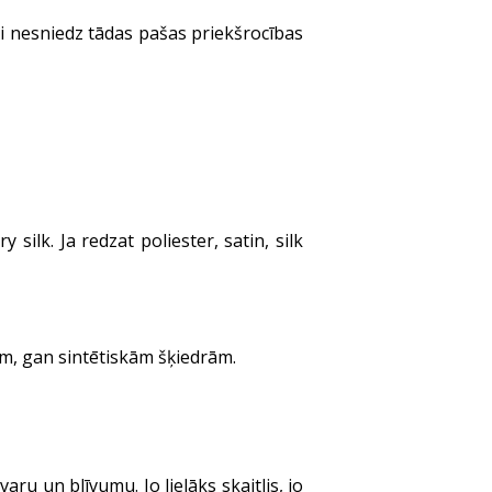
ieži nesniedz tādas pašas priekšrocības
ilk. Ja redzat poliester, satin, silk
am, gan sintētiskām šķiedrām.
 un blīvumu. Jo lielāks skaitlis, jo