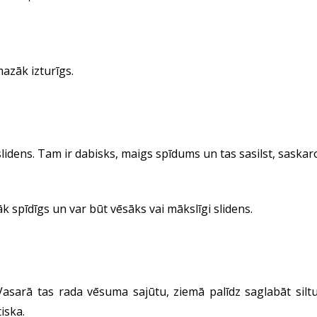
azāk izturīgs.
 slidens. Tam ir dabisks, maigs spīdums un tas sasilst, saskar
k spīdīgs un var būt vēsāks vai mākslīgi slidens.
asarā tas rada vēsuma sajūtu, ziemā palīdz saglabāt siltu
tiska.