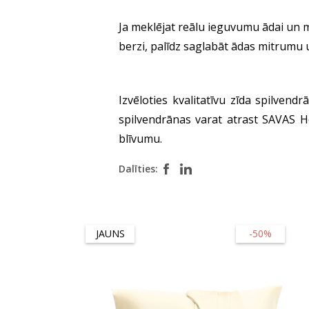
Ja meklējat reālu ieguvumu ādai un m
berzi, palīdz saglabāt ādas mitrumu u
Izvēloties kvalitatīvu zīda spilvend
spilvendrānas varat atrast SAVAS Ho
blīvumu.
Dalīties:
JAUNS
-50%