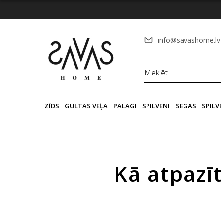
info@savashome.lv
ZĪDS
GULTAS VEĻA
PALAGI
SPILVENI
SEGAS
SPIL
Kā atpazī