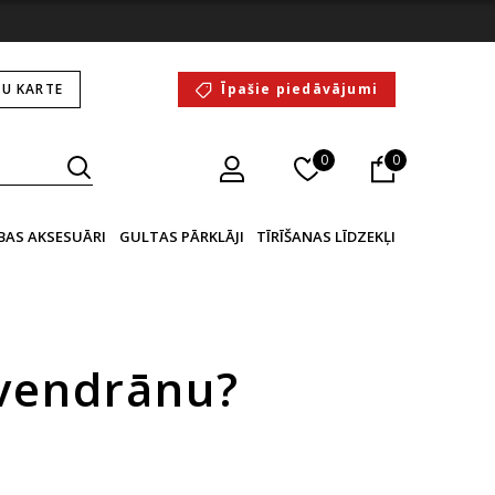
U KARTE
Īpašie piedāvājumi
0
0
BAS AKSESUĀRI
GULTAS PĀRKLĀJI
TĪRĪŠANAS LĪDZEKĻI
lvendrānu?