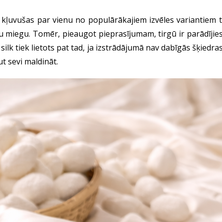
 kļuvušas par vienu no populārākajiem izvēles variantiem t
miegu. Tomēr, pieaugot pieprasījumam, tirgū ir parādījies a
silk tiek lietots pat tad, ja izstrādājumā nav dabīgās šķiedras.
t sevi maldināt.