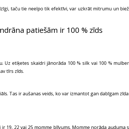
līdzīgi, taču tie neelpo tik efektīvi, var uzkrāt mitrumu un b
endrāna patiešām ir 100 % zīds
 Uz etiķetes skaidri jānorāda 100 % silk vai 100 % mulberry s
v tīrs zīds.
riāls. Tas ir aušanas veids, ko var izmantot gan dabīgam zīd
 ir 19, 22 vai 25 momme blīvums. Momme norāda auduma svaru