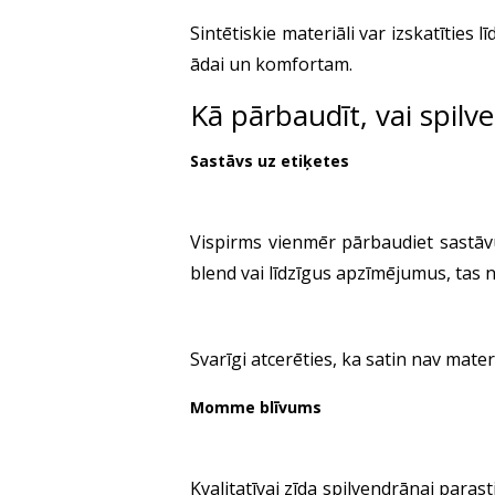
Sintētiskie materiāli var izskatīties 
ādai un komfortam.
Kā pārbaudīt, vai spilv
Sastāvs uz etiķetes
Vispirms vienmēr pārbaudiet sastāvu.
blend vai līdzīgus apzīmējumus, tas na
Svarīgi atcerēties, ka satin nav mate
Momme blīvums
Kvalitatīvai
zīda spilvendrānai
parasti