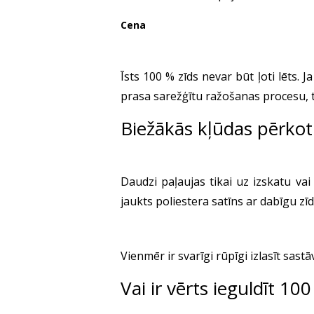
Cena
Īsts 100 % zīds nevar būt ļoti lēts. J
prasa sarežģītu ražošanas procesu, t
Biežākās kļūdas pērkot
Daudzi paļaujas tikai uz izskatu va
jaukts poliestera satīns ar dabīgu zīd
Vienmēr ir svarīgi rūpīgi izlasīt sast
Vai ir vērts ieguldīt 10