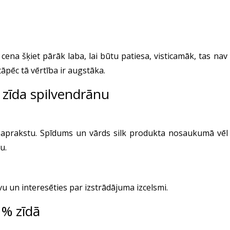
a cena šķiet pārāk laba, lai būtu patiesa, visticamāk, tas nav
āpēc tā vērtība ir augstāka.
 zīda spilvendrānu
i aprakstu. Spīdums un vārds silk produkta nosaukumā vēl n
u.
āvu un interesēties par izstrādājuma izcelsmi.
0 % zīdā