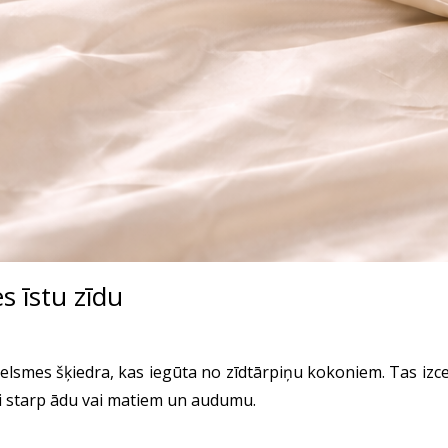
es īstu zīdu
izcelsmes šķiedra, kas iegūta no zīdtārpiņu kokoniem. Tas i
i starp ādu vai matiem un audumu.