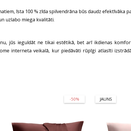
atiem, īsta 100 % zīda spilvendrāna būs daudz efektīvāka pa
n uzlabo miega kvalitāti.
rānu, jūs ieguldāt ne tikai estētikā, bet arī ikdienas komfo
me interneta veikalā, kur piedāvāti rūpīgi atlasīti izstrād
-50%
JAUNS