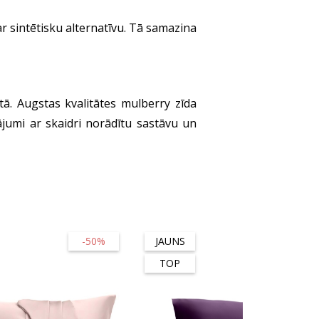
r sintētisku alternatīvu. Tā samazina
rtā. Augstas kvalitātes mulberry zīda
ājumi ar skaidri norādītu sastāvu un
-50%
JAUNS
TOP