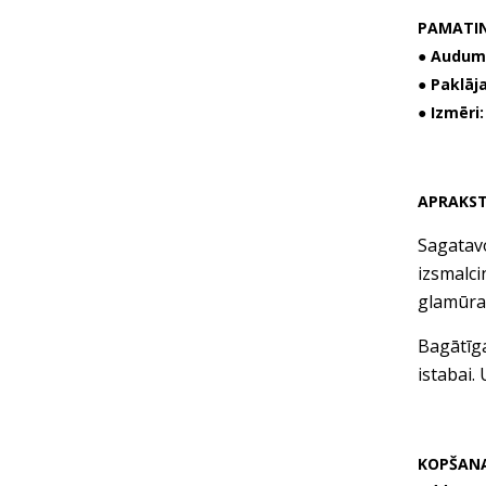
PAMATI
● Audum
● Paklāj
● Izmēri:
APRAKS
Sagatavo
izsmalci
glamūra 
Bagātīga
istabai.
KOPŠAN