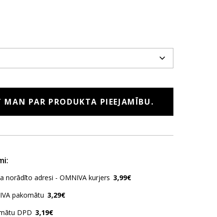
T MAN PAR PRODUKTA PIEEJAMĪBU.
mi:
ja norādīto adresi - OMNIVA kurjers
3,99€
IVA pakomātu
3,29€
omātu DPD
3,19€