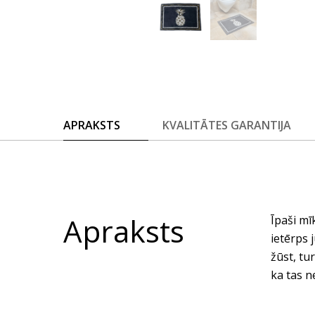
APRAKSTS
KVALITĀTES GARANTIJA
Apraksts
Īpaši mī
ietērps 
žūst, tu
ka tas n