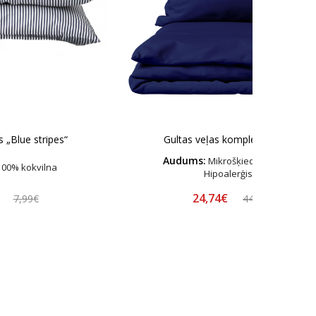
 „Blue stripes“
Gultas veļas komplekts „Navy“
Audums:
Mikrošķiedras satīns –
00% kokvilna
Hipoalerģisks
€
24,74€
7,99€
44,99€