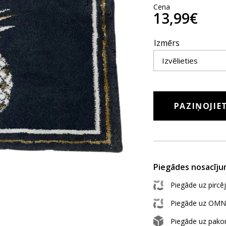
Cena
13,99€
Izmērs
PAZIŅOJIE
Piegādes nosacīju
Piegāde uz pircē
Piegāde uz OMN
Piegāde uz pak