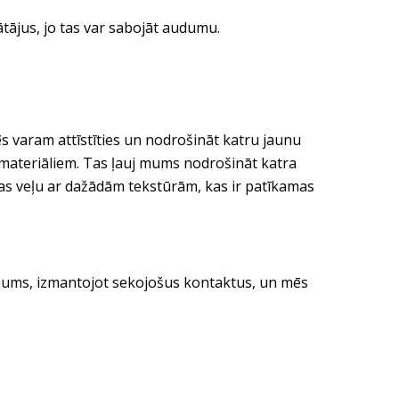
tājus, jo tas var sabojāt audumu.
s varam attīstīties un nodrošināt katru jaunu
ilmateriāliem. Tas ļauj mums nodrošināt katra
tas veļu ar dažādām tekstūrām, kas ir patīkamas
e mums, izmantojot sekojošus kontaktus, un mēs