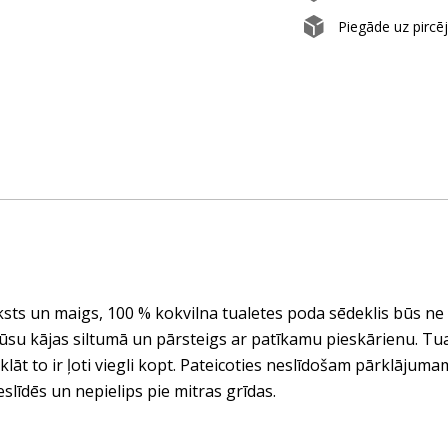
Piegāde uz pircē
ksts un maigs, 100 % kokvilna tualetes poda sēdeklis būs ne t
jūsu kājas siltumā un pārsteigs ar patīkamu pieskārienu. Tual
rklāt to ir ļoti viegli kopt. Pateicoties neslīdošam pārklājuma
eslīdēs un nepielips pie mitras grīdas.