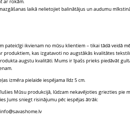
t ar rokām.
mazgāšanas laikā nelietojiet balinātājus un audumu mīkstinā
 pateicīgi ikvienam no mūsu klientiem – tikai tādā veidā mē
ar produktiem, kas izgatavoti no augstākās kvalitātes tekst
rodukta augstu kvalitāti. Mums ir īpašs prieks piedāvāt gul
ienam.
eļas izmēra pielaide iespējama līdz 5 cm.
vīlušies Mūsu produkcijā, lūdzam nekavējoties griezties pi
ies Jums sniegt risinājumu pēc iespējas ātrāk:
: info@savashome.lv