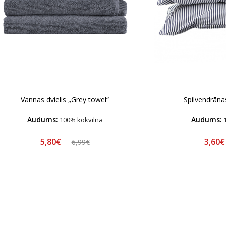
Vannas dvielis „Grey towel“
Spilvendrānas
Audums:
Audums:
100% kokvilna
1
5,80€
3,60
6,99€