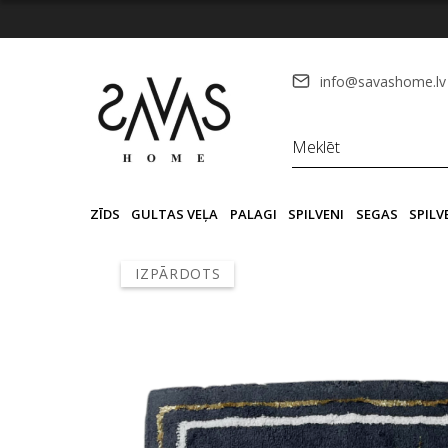
info@savashome.lv
ZĪDS
GULTAS VEĻA
PALAGI
SPILVENI
SEGAS
SPIL
IZPĀRDOTS