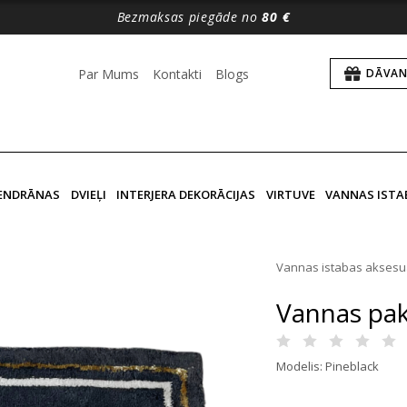
Bezmaksas piegāde no
80 €
Par Mums
Kontakti
Blogs
DĀVAN
VENDRĀNAS
DVIEĻI
INTERJERA DEKORĀCIJAS
VIRTUVE
VANNAS ISTA
Vannas istabas aksesu
Vannas pakl
Modelis: Pineblack