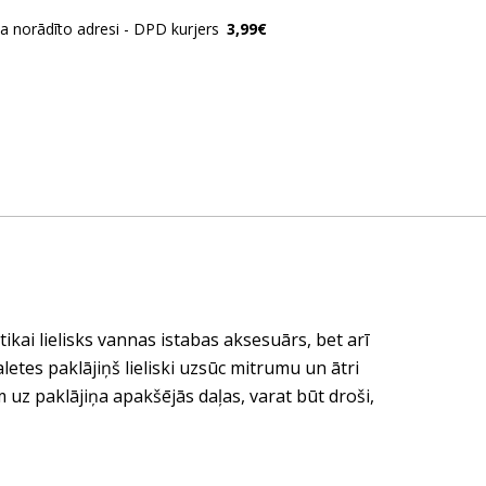
ja norādīto adresi - DPD kurjers
3,99€
ikai lielisks vannas istabas aksesuārs, bet arī
etes paklājiņš lieliski uzsūc mitrumu un ātri
m uz paklājiņa apakšējās daļas, varat būt droši,