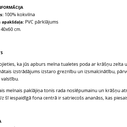
NFORMĀCIJA
100% kokvilna
s:
PVC pārklājums
a apakšdaļa:
40x60 cm.
TS
jieties, ka jūs apburs melna tualetes poda ar krāšņu zelta u
nātais izstrādājums izstaro greznību un izsmalcinātību, pār
valstību.
is melnais paklājiņa tonis rada noslēpumainu un krāšņu at
 Uz šī iespaidīgā fona centrā ir satriecošs ananāss, kas piesa
A