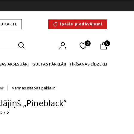
U KARTE
Īpašie piedāvājumi
0
0
BAS AKSESUĀRI
GULTAS PĀRKLĀJI
TĪRĪŠANAS LĪDZEKĻI
āri
Vannas istabas paklājiņi
ājiņš „Pineblack“
5 / 5