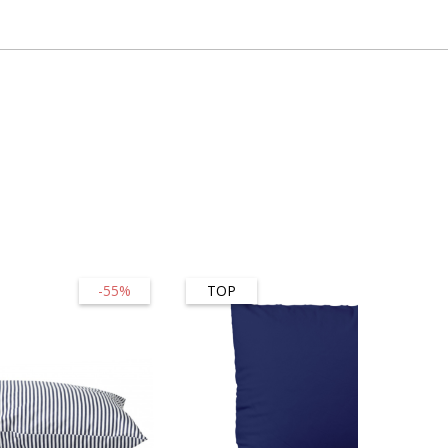
-55%
TOP
-45