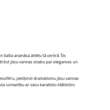
n balta ananāsa attēlu tā centrā. Šis
vēršot jūsu vannas istabu par elegances un
mosfēru, piešķirot dramatismu jūsu vannas
ista uzmanību ar savu karalisko klātbūtni.