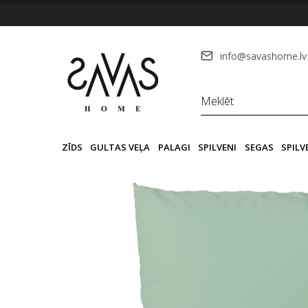
info@savashome.lv
ZĪDS
GULTAS VEĻA
PALAGI
SPILVENI
SEGAS
SPIL