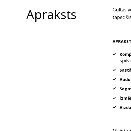
Apraksts
Gultas v
tāpēc šīs
APRAKS
Komp
spilv
Sastā
Audu
Segas
I
zmēr
Aizda
Maigi za