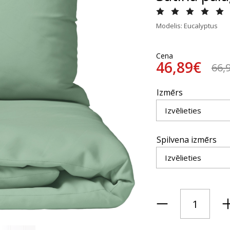
Modelis: Eucalyptus
Cena
46,89€
66,
Izmērs
Spilvena izmērs