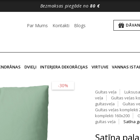
Bezmaksas piegāde no
80 €
Par Mums
Kontakti
Blogs
DĀVAN
VENDRĀNAS
DVIEĻI
INTERJERA DEKORĀCIJAS
VIRTUVE
VANNAS ISTA
-30%
Gultas veļa
Luksusa
veļa
Gultas veļas k
gultasveļa
Gultas v
Gultas veļas komplekti
komplekti 160x200
G
gultas veļa
Satīna g
Satīna pala