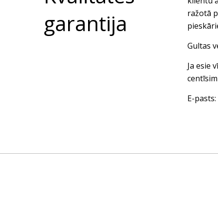
klientu 
ražotā p
garantija
pieskār
Gultas v
Ja esie 
centīsim
E-pasts