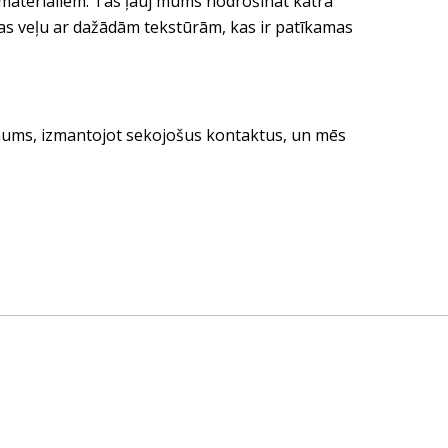
ilmateriāliem. Tas ļauj mums nodrošināt katra
tas veļu ar dažādām tekstūrām, kas ir patīkamas
e mums, izmantojot sekojošus kontaktus, un mēs