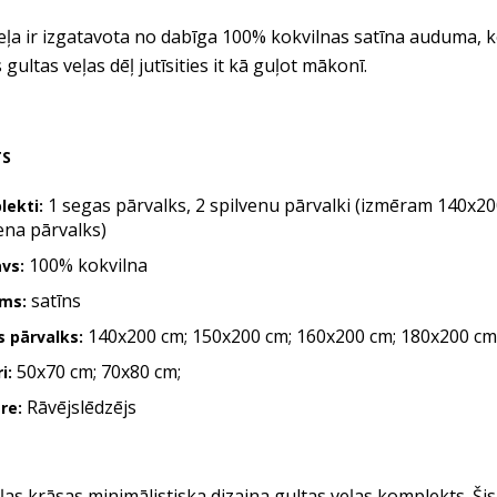
eļa ir izgatavota no dabīga 100% kokvilnas satīna auduma, k
 gultas veļas dēļ jutīsities it kā guļot mākonī.
TS
1 segas pārvalks, 2 spilvenu pārvalki (izmēram 140x20
lekti:
ena pārvalks)
100% kokvilna
vs:
satīns
ms:
140x200 cm; 150x200 cm; 160x200 cm; 180x200 cm;
 pārvalks:
50x70 cm; 70x80 cm;
i:
Rāvējslēdzējs
re:
ļas krāsas minimālistiska dizaina gultas veļas komplekts. Šis