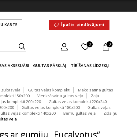
U KARTE
Īpašie piedāvājumi
0
0
BAS AKSESUĀRI
GULTAS PĀRKLĀJI
TĪRĪŠANAS LĪDZEKĻI
 gultasveļa
Gultas veļas komplekti
Mako satīna gultas
omplekti 150x200
Vienkrāsaina gultas veļa
Zaļa
eļas komplekti 200x220
Gultas veļas komplekti 220x240
 200x200
Gultas veļas komplekti 180x200
Gultas veļas
ultas veļas komplekti 140x200
Bērnu gultas veļa
Zīdaiņu
ultas veļa
gs ar gumiju „Eucalyptus“