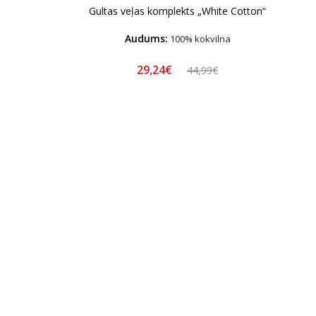
Gultas veļas komplekts „White Cotton“
Audums:
100% kokvilna
29,24€
44,99€