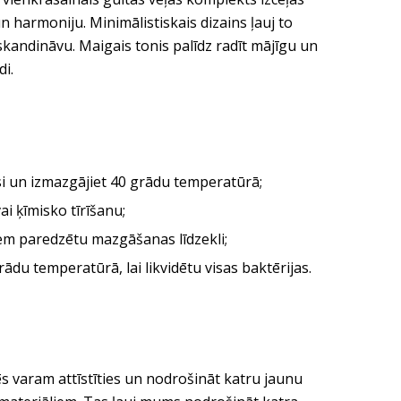
 harmoniju. Minimālistiskais dizains ļauj to
skandināvu. Maigais tonis palīdz radīt mājīgu un
di.
usi un izmazgājiet 40 grādu temperatūrā;
i ķīmisko tīrīšanu;
em paredzētu mazgāšanas līdzekli;
ādu temperatūrā, lai likvidētu visas baktērijas.
s varam attīstīties un nodrošināt katru jaunu