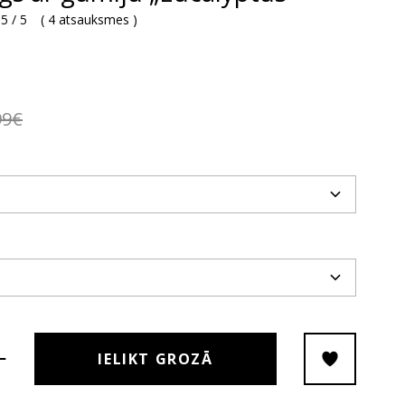
5 / 5
(
4 atsauksmes
)
99€
IELIKT GROZĀ