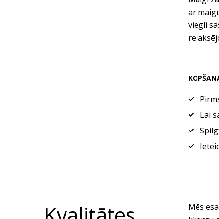
ar maigu
viegli s
relaksēj
KOPŠAN
Pirms
Lai s
Spilg
Ietei
Kvalitātes
Mēs esam