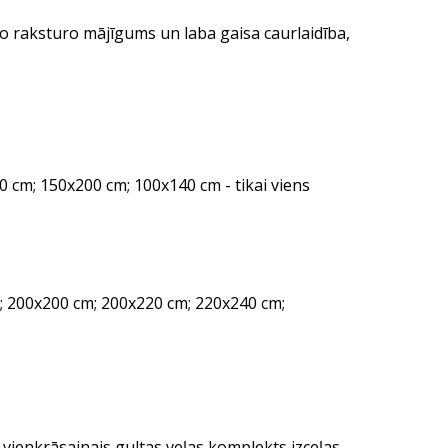
o raksturo mājīgums un laba gaisa caurlaidība,
0 cm; 150x200 cm; 100x140 cm - tikai viens
 200x200 cm; 200x220 cm; 220x240 cm;
 vienkrāsainais gultas veļas komplekts izceļas