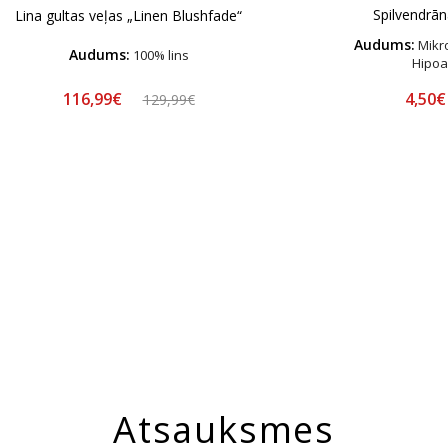
Spilvendrā
Lina gultas veļas „Linen Blushfade“
Audums:
Mikro
Audums:
100% lins
Hipoa
4,50
116,99€
129,99€
Atsauksmes