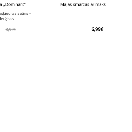
na „Dominant“
Mājas smaržas ar mākslīgo ziedu “Sp
šķiedras satīns –
lerģisks
€
6,99€
8,99€