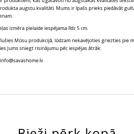
ar produktiem, kas izgatavoti no augstākās kvalitātes tekst
rodukta augstu kvalitāti. Mums ir īpašs prieks piedāvāt gul
ienam.
eļas izmēra pielaide iespējama līdz 5 cm.
vīlušies Mūsu produkcijā, lūdzam nekavējoties griezties pi
ies Jums sniegt risinājumu pēc iespējas ātrāk:
: info@savashome.lv
Bieži pērk kopā