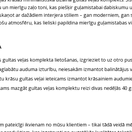
 un mierīgu zaļo toni, kas piešķir guļamistabai dabiskumu un
askaņot ar dažādiem interjera stiliem – gan moderniem, gan 
ošu atmosfēru, kas lieliski papildina mierīgu guļamistabas vi
A
 gultas veļas komplekta lietošanas, izgrieziet to uz otro p
aglabātu auduma izturību, neiesakām izmantot balinātājus va
tu krāsu gultas veļai ieteicams izmantot krāsainiem audumi
cams mazgāt gultas veļas komplektu reizi divas nedēļās 40 gr
 pateicīgi ikvienam no mūsu klientiem – tikai tādā veidā mē