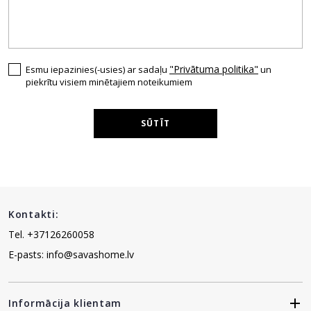
"Privātuma politika"
Esmu iepazinies(-usies) ar sadaļu
un
piekrītu visiem minētajiem noteikumiem
SŪTĪT
Kontakti:
Tel. +37126260058
E-pasts: info@savashome.lv
Informācija klientam