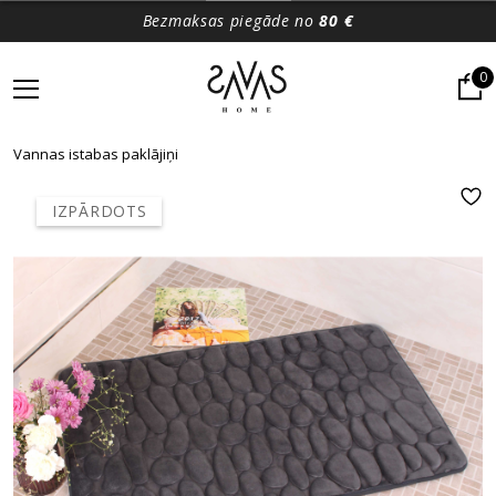
Bezmaksas piegāde no
80 €
0
Vannas istabas paklājiņi
IZPĀRDOTS