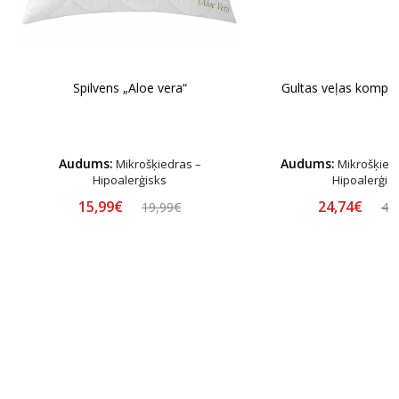
Spilvens „Aloe vera“
Gultas veļas komplek
Audums:
Audums:
Mikrošķiedras –
Mikrošķiedr
Hipoalerģisks
Hipoalerģis
15,99€
24,74€
19,99€
44