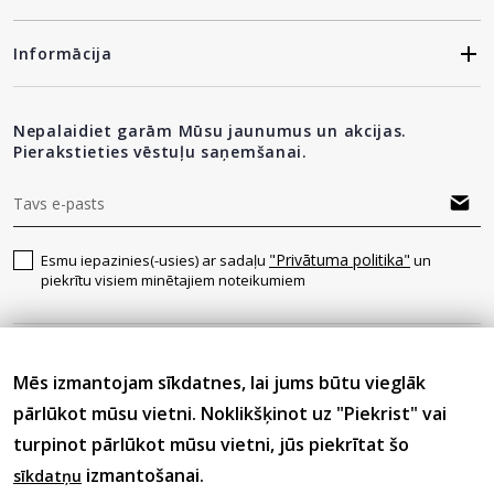
Informācija
Nepalaidiet garām Mūsu jaunumus un akcijas.
Pierakstieties vēstuļu saņemšanai.
"Privātuma politika"
Esmu iepazinies(-usies) ar sadaļu
un
piekrītu visiem minētajiem noteikumiem
Seko mums
Mēs izmantojam sīkdatnes, lai jums būtu vieglāk
pārlūkot mūsu vietni. Noklikšķinot uz "Piekrist" vai
turpinot pārlūkot mūsu vietni, jūs piekrītat šo
izmantošanai.
sīkdatņu