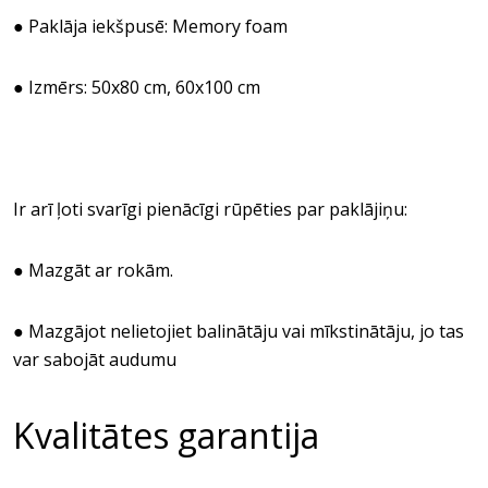
● Paklāja iekšpusē: Memory foam
● Izmērs: 50x80 cm, 60x100 cm
Ir arī ļoti svarīgi pienācīgi rūpēties par paklājiņu:
● Mazgāt ar rokām.
● Mazgājot nelietojiet balinātāju vai mīkstinātāju, jo tas
var sabojāt audumu
Kvalitātes garantija