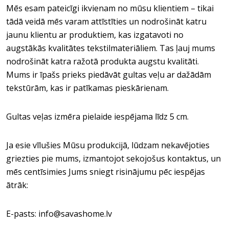
Mēs esam pateicīgi ikvienam no mūsu klientiem – tikai
tādā veidā mēs varam attīstīties un nodrošināt katru
jaunu klientu ar produktiem, kas izgatavoti no
augstākās kvalitātes tekstilmateriāliem. Tas ļauj mums
nodrošināt katra ražotā produkta augstu kvalitāti.
Mums ir īpašs prieks piedāvāt gultas veļu ar dažādām
tekstūrām, kas ir patīkamas pieskārienam.
Gultas veļas izmēra pielaide iespējama līdz 5 cm.
Ja esie vīlušies Mūsu produkcijā, lūdzam nekavējoties
griezties pie mums, izmantojot sekojošus kontaktus, un
mēs centīsimies Jums sniegt risinājumu pēc iespējas
ātrāk:
E-pasts: info@savashome.lv