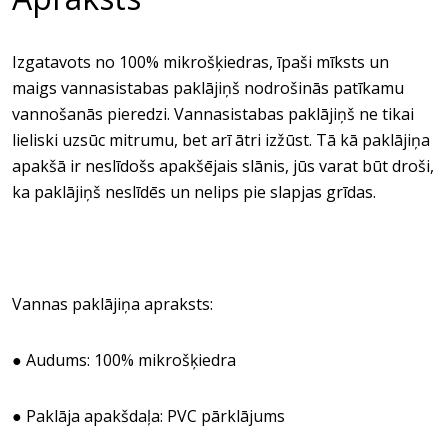
Izgatavots no 100% mikrošķiedras, īpaši mīksts un
maigs vannasistabas paklājiņš nodrošinās patīkamu
vannošanās pieredzi. Vannasistabas paklājiņš ne tikai
lieliski uzsūc mitrumu, bet arī ātri izžūst. Tā kā paklājiņa
apakšā ir neslīdošs apakšējais slānis, jūs varat būt droši,
ka paklājiņš neslīdēs un nelips pie slapjas grīdas.
Vannas paklājiņa apraksts:
● Audums: 100% mikrošķiedra
● Paklāja apakšdaļa: PVC pārklājums