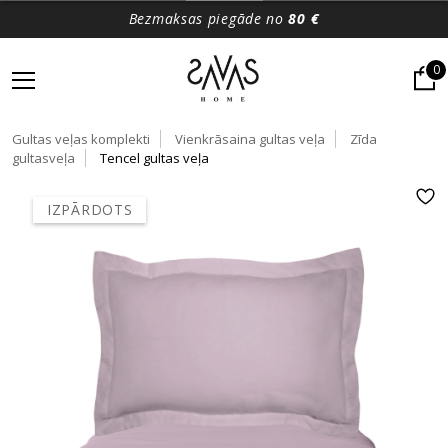
Bezmaksas piegāde no
80 €
0
Gultas veļas komplekti
Vienkrāsaina gultas veļa
Zīda
gultasveļa
Tencel gultas veļa
IZPĀRDOTS