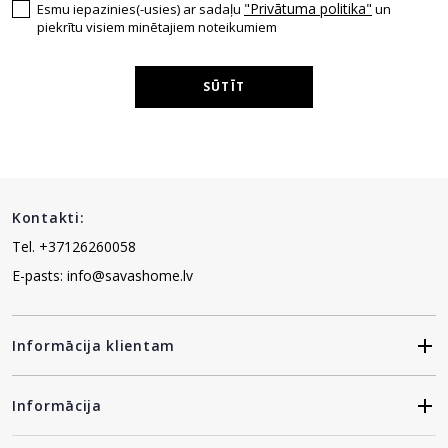
"Privātuma politika"
Esmu iepazinies(-usies) ar sadaļu
un
piekrītu visiem minētajiem noteikumiem
SŪTĪT
Kontakti:
Tel. +37126260058
E-pasts: info@savashome.lv
Informācija klientam
Informācija