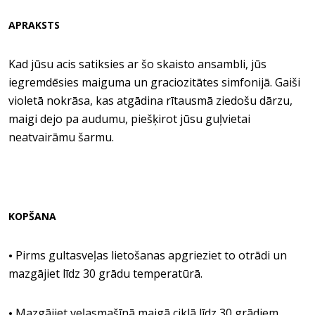
APRAKSTS
Kad jūsu acis satiksies ar šo skaisto ansambli, jūs
iegremdēsies maiguma un graciozitātes simfonijā. Gaiši
violetā nokrāsa, kas atgādina rītausmā ziedošu dārzu,
maigi dejo pa audumu, piešķirot jūsu guļvietai
neatvairāmu šarmu.
KOPŠANA
Pirms gultasveļas lietošanas apgrieziet to otrādi un
•
mazgājiet līdz 30 grādu temperatūrā.
Mazgājiet veļasmašīnā maigā ciklā līdz 30 grādiem,
•