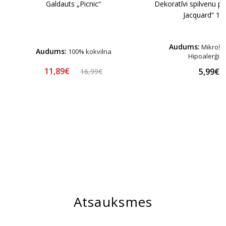
Dekoratīvi spilvenu pā
Galdauts „Picnic“
Jacquard“ 1 g
Audums:
Mikrošķ
Audums:
100% kokvilna
Hipoalerģis
11,89€
5,99€
16,99€
Atsauksmes