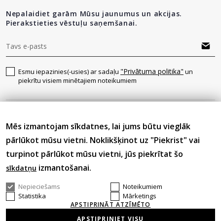
Nepalaidiet garām Mūsu jaunumus un akcijas.
Pierakstieties vēstuļu saņemšanai.
"Privātuma politika"
Esmu iepazinies(-usies) ar sadaļu
un
piekrītu visiem minētajiem noteikumiem
Seko mums
Mēs izmantojam sīkdatnes, lai jums būtu vieglāk
pārlūkot mūsu vietni. Noklikšķinot uz "Piekrist" vai
turpinot pārlūkot mūsu vietni, jūs piekrītat šo
izmantošanai.
sīkdatņu
Nepieciešams
Noteikumiem
© 2026 Visas tiesības aizsargātas.
Statistika
Mārketings
APSTIPRINĀT ATZĪMĒTO
APSTIPRINIET VISU