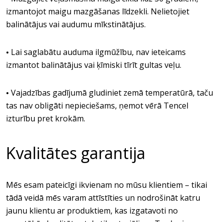
izmantojot maigu mazgāšanas līdzekli. Nelietojiet
balinātājus vai audumu mīkstinātājus.
Lai saglabātu auduma ilgmūžību, nav ieteicams
•
izmantot balinātājus vai ķīmiski tīrīt gultas veļu.
Vajadzības gadījumā gludiniet zemā temperatūrā, taču
•
tas nav obligāti nepieciešams, ņemot vērā Tencel
izturību pret krokām.
Kvalitātes garantija
Mēs esam pateicīgi ikvienam no mūsu klientiem – tikai
tādā veidā mēs varam attīstīties un nodrošināt katru
jaunu klientu ar produktiem, kas izgatavoti no