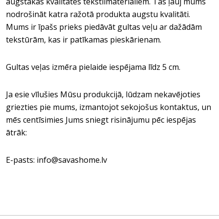
augstākās kvalitātes tekstilmateriāliem. Tas ļauj mums
nodrošināt katra ražotā produkta augstu kvalitāti.
Mums ir īpašs prieks piedāvāt gultas veļu ar dažādām
tekstūrām, kas ir patīkamas pieskārienam.
Gultas veļas izmēra pielaide iespējama līdz 5 cm.
Ja esie vīlušies Mūsu produkcijā, lūdzam nekavējoties
griezties pie mums, izmantojot sekojošus kontaktus, un
mēs centīsimies Jums sniegt risinājumu pēc iespējas
ātrāk:
E-pasts: info@savashome.lv