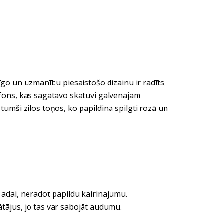
īgo un uzmanību piesaistošo dizainu ir radīts,
ls fons, kas sagatavo skatuvi galvenajam
umši zilos toņos, ko papildina spilgti rozā un
 ādai, neradot papildu kairinājumu.
ātājus, jo tas var sabojāt audumu.