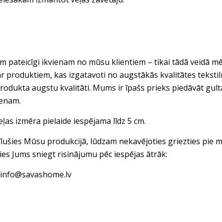
 pateicīgi ikvienam no mūsu klientiem – tikai tādā veidā mē
ar produktiem, kas izgatavoti no augstākās kvalitātes tekst
rodukta augstu kvalitāti. Mums ir īpašs prieks piedāvāt gul
ienam.
eļas izmēra pielaide iespējama līdz 5 cm.
vīlušies Mūsu produkcijā, lūdzam nekavējoties griezties pi
ies Jums sniegt risinājumu pēc iespējas ātrāk:
: info@savashome.lv