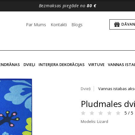
Bezmaksas piegāde no
80 €
Par Mums
Kontakti
Blogs
DĀVAN
VENDRĀNAS
DVIEĻI
INTERJERA DEKORĀCIJAS
VIRTUVE
VANNAS ISTA
Dvieļi
Vannas istabas aks
Pludmales dvie
5 / 5
Modelis: Lizard