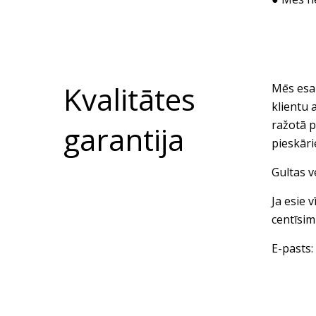
Kvalitātes
Mēs esam
klientu 
ražotā p
garantija
pieskār
Gultas v
Ja esie 
centīsim
E-pasts