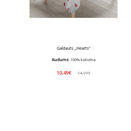
Galdauts „Hearts“
Audums:
100% kokvilna
10,49€
14,99€