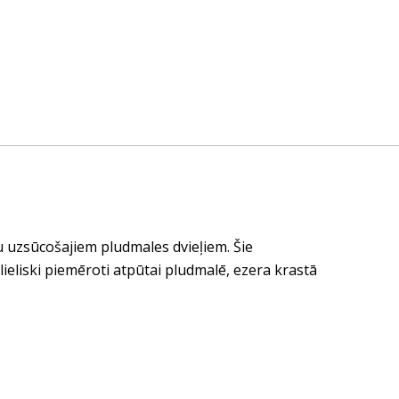
 uzsūcošajiem pludmales dvieļiem. Šie
 lieliski piemēroti atpūtai pludmalē, ezera krastā