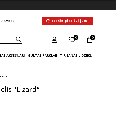
U KARTE
Īpašie piedāvājumi
0
0
BAS AKSESUĀRI
GULTAS PĀRKLĀJI
TĪRĪŠANAS LĪDZEKĻI
esuāri
lis "Lizard“