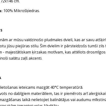
72x146 cm.
:
100% Mikrošķiedras.
s:
TS
inām ar mūsu valdzinošo pludmales dvieli, kas ar savu atšķir
botu jūsu piejūras stilu. Šim dvielim ir pārsteidzošs tumši zi
 - majestātiskam ķirzakas motīvam, kas attēlots drosmīgos t
inoši salātu zaļš akcenti.
A
lietošanas ieteicams mazgāt 40°C temperatūrā.
vots no dabīgiem materiāliem, tas ir piemērots arī alerģiskai
mazgāšanas laikā nelietojiet balinātājus vai audumu mīkstin
iesakām izmantot veļas žāvētāju.