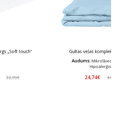
rgs „Soft touch“
Gultas veļas komplekts „Blizzard“
Audums:
Mikrošķiedras satīns –
Hipoalerģisks
€
24,74€
33,99€
44,99€