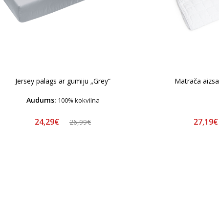
Jersey palags ar gumiju „Grey“
Matrača aizsa
Audums:
100% kokvilna
24,29€
27,19
26,99€