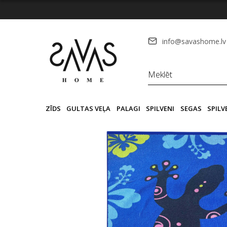
info@savashome.lv
ZĪDS
GULTAS VEĻA
PALAGI
SPILVENI
SEGAS
SPIL