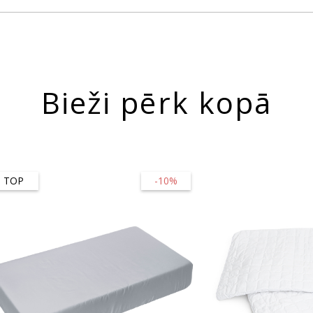
Bieži pērk kopā
TOP
-10%