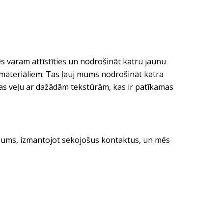
s varam attīstīties un nodrošināt katru jaunu
ilmateriāliem. Tas ļauj mums nodrošināt katra
tas veļu ar dažādām tekstūrām, kas ir patīkamas
e mums, izmantojot sekojošus kontaktus, un mēs