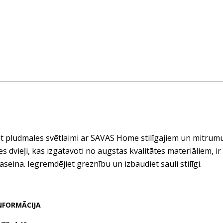
t pludmales svētlaimi ar SAVAS Home stilīgajiem un mitrumu
s dvieļi, kas izgatavoti no augstas kvalitātes materiāliem, ir
baseina. Iegremdējiet greznību un izbaudiet sauli stilīgi.
NFORMĀCIJA