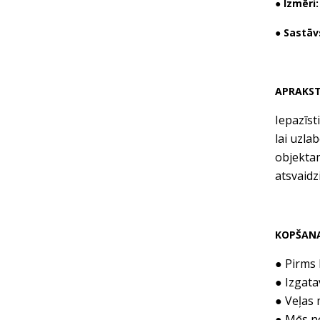
● Izmēri
● Sastāv
APRAKS
Iepazīst
lai uzla
objektam
atsvaidz
KOPŠAN
● Pirms 
● Izgata
● Veļas 
● Mēs ne