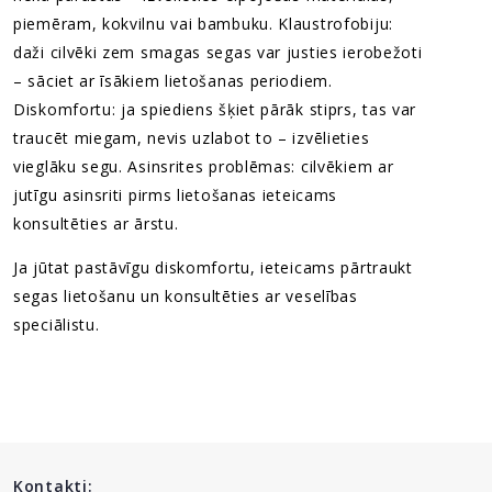
piemēram, kokvilnu vai bambuku. Klaustrofobiju:
daži cilvēki zem smagas segas var justies ierobežoti
– sāciet ar īsākiem lietošanas periodiem.
Diskomfortu: ja spiediens šķiet pārāk stiprs, tas var
traucēt miegam, nevis uzlabot to – izvēlieties
vieglāku segu. Asinsrites problēmas: cilvēkiem ar
jutīgu asinsriti pirms lietošanas ieteicams
konsultēties ar ārstu.
Ja jūtat pastāvīgu diskomfortu, ieteicams pārtraukt
segas lietošanu un konsultēties ar veselības
speciālistu.
Kontakti: