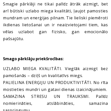
Smagie pārklāji ne tikai palīdz ātrāk aizmigt, bet
arī būtiski uzlabo miega kvalitāti, ļaujot pamosties
mundram un enerģijas pilnam. Tie lieliski piemēroti
ikdienas lietošanai un ir neaizvietojami tiem, kas
vēlas uzlabot gan fizisko, gan emocionālo
pašsajūtu.
Smago pārklāju priekšrocības:
UZLABO MIEGA KVALITĀTI. Vieglāk aizmigt bez
pamošanās – dziļš un kvalitatīvs miegs.
PALIELINA ENERĢIJU UN PRODUKTIVITĀTI. No rīta
mostieties mundri un gatavi dienas izaicinājumiem.
SAMAZINA STRESU UN TRAUKSMI. Palīdz
nomierināties, atslābināties, samazina
saspringumu.