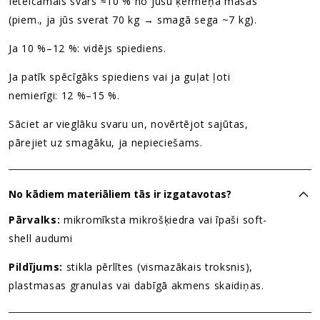
Ieteicamais svars ≈10 % no jūsu ķermeņa masas
(piem., ja jūs sverat 70 kg → smagā sega ~7 kg).
Ja 10 %–12 %: vidējs spiediens.
Ja patīk spēcīgāks spiediens vai ja guļat ļoti
nemierīgi: 12 %–15 %.
Sāciet ar vieglāku svaru un, novērtējot sajūtas,
pārejiet uz smagāku, ja nepieciešams.
No kādiem materiāliem tās ir izgatavotas?
Pārvalks:
mikromīksta mikrošķiedra vai īpaši soft-
shell audumi
Pildījums:
stikla pērlītes (vismazākais troksnis),
plastmasas granulas vai dabīgā akmens skaidiņas.