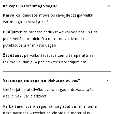
Kā kopt un tīrīt smago segu?
Pārvalks:
daudzos modeļos rāvējslēdzējpārvalku
var mazgāt atsevišķi 40 °C.
Pildījums:
to mazgāt nedrīkst – tikai vēdināt un tīrīt
punktveidīgi ar minimālu mitrumu vai izmantot
putekļsūcēju ar mīkstu uzgali.
Žāvēšana:
pārvalku žāvētavā zemu temperatūras
režīmā vai dabīgi – pēc etiķetes norādījumiem.
Vai smagajām segām ir blakusparādības?
Lielākajai daļai cilvēku svara segas ir drošas, taču
daži cilvēki var piedzīvot:
Pārkaršanu: svara segas var saglabāt vairāk siltuma
nekā parastās – izvēlieties elpojošus materiālus,