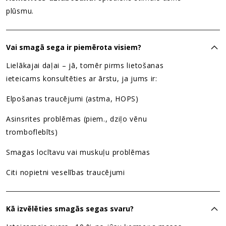
plūsmu.
Vai smagā sega ir piemērota visiem?
Lielākajai daļai – jā, tomēr pirms lietošanas
ieteicams konsultēties ar ārstu, ja jums ir:
Elpošanas traucējumi (astma, HOPS)
Asinsrites problēmas (piem., dziļo vēnu
tromboflebīts)
Smagas locītavu vai muskuļu problēmas
Citi nopietni veselības traucējumi
Kā izvēlēties smagās segas svaru?