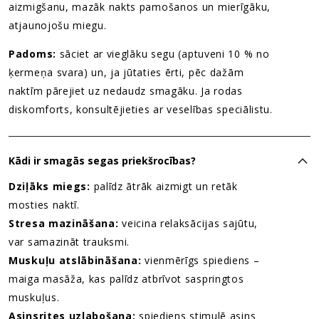
aizmigšanu, mazāk nakts pamošanos un mierīgāku,
atjaunojošu miegu.
Padoms:
sāciet ar vieglāku segu (aptuveni 10 % no
ķermeņa svara) un, ja jūtaties ērti, pēc dažām
naktīm pārejiet uz nedaudz smagāku. Ja rodas
diskomforts, konsultējieties ar veselības speciālistu.
Kādi ir smagās segas priekšrocības?
Dziļāks miegs:
palīdz ātrāk aizmigt un retāk
mosties naktī.
Stresa mazināšana:
veicina relaksācijas sajūtu,
var samazināt trauksmi.
Muskuļu atslābināšana:
vienmērīgs spiediens –
maiga masāža, kas palīdz atbrīvot saspringtos
muskuļus.
Asinsrites uzlabošana:
spiediens stimulē asins