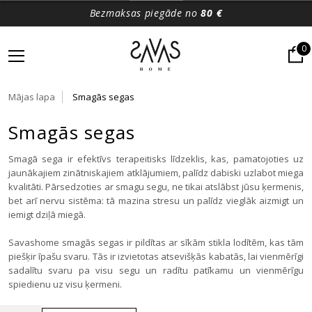
Bezmaksas piegāde no
80 €
0
Mājas lapa
Smagās segas
Smagās segas
Smagā sega ir efektīvs terapeitisks līdzeklis, kas, pamatojoties uz
jaunākajiem zinātniskajiem atklājumiem, palīdz dabiski uzlabot miega
kvalitāti. Pārsedzoties ar smagu segu, ne tikai atslābst jūsu ķermenis,
bet arī nervu sistēma: tā mazina stresu un palīdz vieglāk aizmigt un
iemigt dziļā miegā.
Savashome smagās segas ir pildītas ar sīkām stikla lodītēm, kas tām
piešķir īpašu svaru. Tās ir izvietotas atsevišķās kabatās, lai vienmērīgi
sadalītu svaru pa visu segu un radītu patīkamu un vienmērīgu
spiedienu uz visu ķermeni.