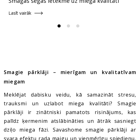
Smagas segas ietekme uz miega kvalitāti
Lasīt vairāk
Smagie pārklāji – mierīgam un kvalitatīvam
miegam
Meklējat dabisku veidu, kā samazināt stresu,
trauksmi un uzlabot miega kvalitāti? Smagie
pārklāji ir zinātniski pamatots risinājums, kas
palīdz ķermenim atslābināties un ātrāk sasniegt
dziļo miega fāzi. Savashome smagie pārklāji ar
svara efektu rada maigu un vienmērīgu spiedienu,