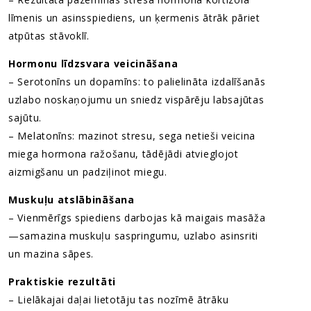
līmenis un asinsspiediens, un ķermenis ātrāk pāriet
atpūtas stāvoklī.
Hormonu līdzsvara veicināšana
– Serotonīns un dopamīns: to palielināta izdalīšanās
uzlabo noskaņojumu un sniedz vispārēju labsajūtas
sajūtu.
– Melatonīns: mazinot stresu, sega netieši veicina
miega hormona ražošanu, tādējādi atvieglojot
aizmigšanu un padziļinot miegu.
Muskuļu atslābināšana
– Vienmērīgs spiediens darbojas kā maigais masāža
—samazina muskuļu saspringumu, uzlabo asinsriti
un mazina sāpes.
Praktiskie rezultāti
– Lielākajai daļai lietotāju tas nozīmē ātrāku