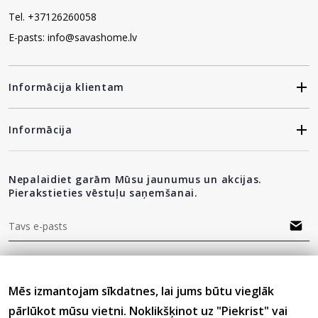
Tel. +37126260058
E-pasts: info@savashome.lv
Informācija klientam
Informācija
Nepalaidiet garām Mūsu jaunumus un akcijas.
Pierakstieties vēstuļu saņemšanai.
"Privātuma politika"
Esmu iepazinies(-usies) ar sadaļu
un
piekrītu visiem minētajiem noteikumiem
Mēs izmantojam sīkdatnes, lai jums būtu vieglāk
pārlūkot mūsu vietni. Noklikšķinot uz "Piekrist" vai