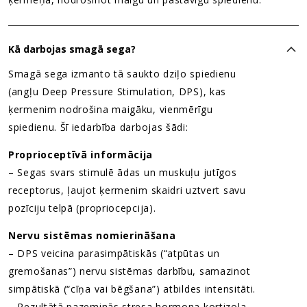
Kā darbojas smagā sega?
Smagā sega izmanto tā saukto dziļo spiedienu
(angļu Deep Pressure Stimulation, DPS), kas
ķermenim nodrošina maigāku, vienmērīgu
spiedienu. Šī iedarbība darbojas šādi:
Proprioceptīvā informācija
– Segas svars stimulē ādas un muskuļu jutīgos
receptorus, ļaujot ķermenim skaidri uztvert savu
pozīciju telpā (propriocepcija).
Nervu sistēmas nomierināšana
– DPS veicina parasimpātiskās (“atpūtas un
gremošanas”) nervu sistēmas darbību, samazinot
simpātiskā (“cīņa vai bēgšana”) atbildes intensitāti.
– Rezultātā pazeminās stresa hormona kortizola