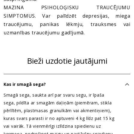
MAZINA PSIHOLOĢISKU TRAUCĒJUMU
SIMPTOMUS. Var palīdzēt depresijas, miega
traucējumu, panikas lēkmju, trauksmes vai
uzmanības traucējumu gadījumā.
Bieži uzdotie jautājumi
Kas ir smagā sega?
Smagā sega, saukta arī par svaru segu, ir īpaša
sega, pildīta ar smagām daļiņām (piemēram, stikla
pērlītēm, plastmasas granulkām vai akmentiņiem),
kuras svars parasti ir no aptuveni 4 kg līdz pat 15 kg
vai vairāk. Tā vienmērīgi izlīdzina spiedienu uz
ķermeņa, nodrošinot maigu un pastāvīgu spiedienu.