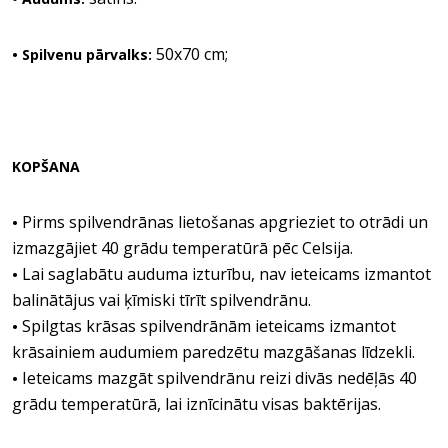
50x70 cm;
• Spilvenu pārvalks:
KOPŠANA
Pirms spilvendrānas lietošanas apgrieziet to otrādi un
•
izmazgājiet 40 grādu temperatūrā pēc Celsija.
Lai saglabātu auduma izturību, nav ieteicams izmantot
•
balinātājus vai ķīmiski tīrīt spilvendrānu.
Spilgtas krāsas spilvendrānām ieteicams izmantot
•
krāsainiem audumiem paredzētu mazgāšanas līdzekli.
Ieteicams mazgāt spilvendrānu reizi divās nedēļās 40
•
grādu temperatūrā, lai iznīcinātu visas baktērijas.