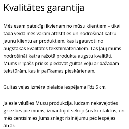
Kvalitātes garantija
Mēs esam pateicīgi ikvienam no mūsu klientiem – tikai
tādā veidā mēs varam attīstīties un nodrošināt katru
jaunu klientu ar produktiem, kas izgatavoti no
augstākās kvalitātes tekstilmateriāliem. Tas ļauj mums
nodrošināt katra ražotā produkta augstu kvalitāti.
Mums ir īpašs prieks piedāvāt gultas veļu ar dažādām
tekstūrām, kas ir patīkamas pieskārienam.
Gultas veļas izmēra pielaide iespējama līdz 5 cm.
Ja esie vīlušies Mūsu produkcijā, lūdzam nekavējoties
griezties pie mums, izmantojot sekojošus kontaktus, un
mēs centīsimies Jums sniegt risinājumu pēc iespējas
ātrāk: