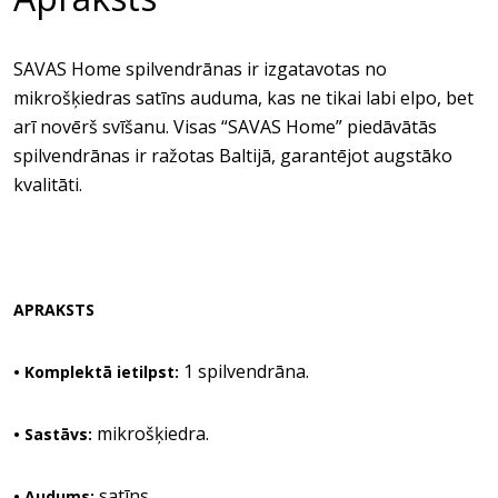
SAVAS Home spilvendrānas ir izgatavotas no
mikrošķiedras satīns auduma, kas ne tikai labi elpo, bet
arī novērš svīšanu. Visas “SAVAS Home” piedāvātās
spilvendrānas ir ražotas Baltijā, garantējot augstāko
kvalitāti.
APRAKSTS
1 spilvendrāna.
• Komplektā ietilpst:
mikrošķiedra.
• Sastāvs:
satīns.
• Audums: