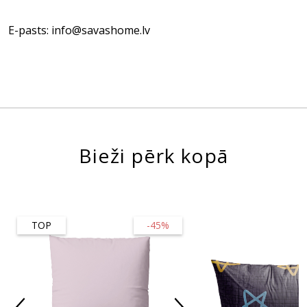
E-pasts: info@savashome.lv
Bieži pērk kopā
TOP
-45%