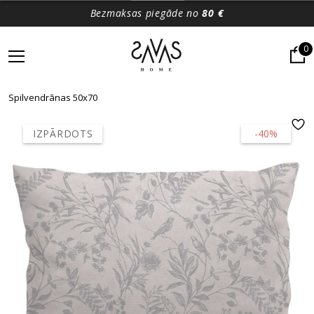
Bezmaksas piegāde no
80 €
0
Spilvendrānas 50x70
IZPĀRDOTS
-40%