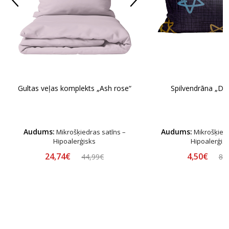
Spilvendrāna „Do
Gultas veļas komplekts „Ash rose“
Audums:
Audums:
Mikrošķiedras satīns –
Mikrošķiedr
Hipoalerģisks
Hipoalerģis
24,74€
4,50€
44,99€
8,