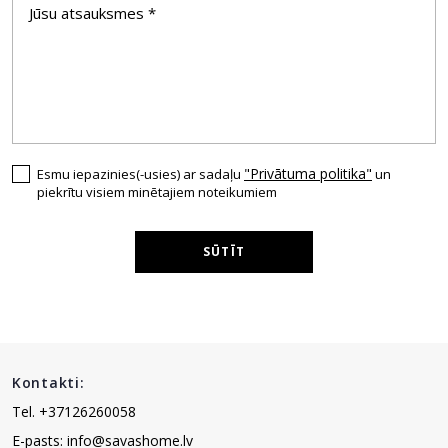
"Privātuma politika"
Esmu iepazinies(-usies) ar sadaļu
un
piekrītu visiem minētajiem noteikumiem
SŪTĪT
Kontakti:
Tel. +37126260058
E-pasts: info@savashome.lv