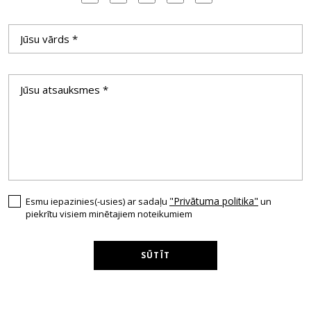
"Privātuma politika"
Esmu iepazinies(-usies) ar sadaļu
un
piekrītu visiem minētajiem noteikumiem
SŪTĪT