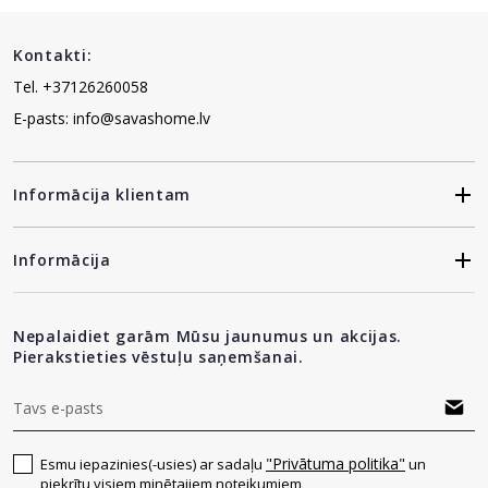
Kontakti:
Tel. +37126260058
E-pasts: info@savashome.lv
Informācija klientam
Informācija
Nepalaidiet garām Mūsu jaunumus un akcijas.
Pierakstieties vēstuļu saņemšanai.
"Privātuma politika"
Esmu iepazinies(-usies) ar sadaļu
un
piekrītu visiem minētajiem noteikumiem