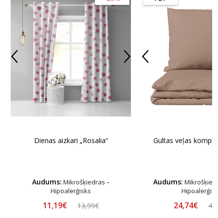
Dienas aizkari „Rosalia“
Gultas veļas komplek
Audums:
Audums:
Mikrošķiedras –
Mikrošķiedr
Hipoalerģisks
Hipoalerģis
11,19€
24,74€
13,99€
44