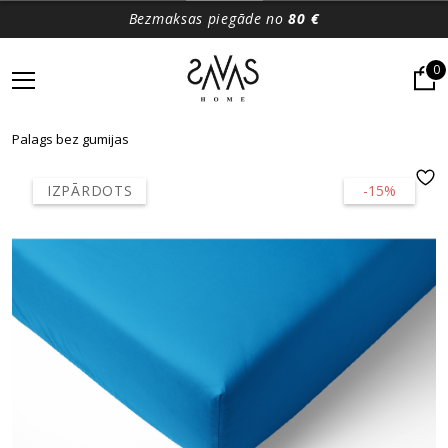
Bezmaksas piegāde no
80 €
0
Palags bez gumijas
IZPĀRDOTS
-15%