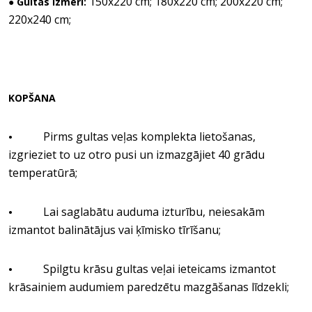
150x220 cm; 180x220 cm; 200x220 cm;
● Gultas izmēri:
220x240 cm;
KOPŠANA
Pirms gultas veļas komplekta lietošanas,
•
izgrieziet to uz otro pusi un izmazgājiet 40 grādu
temperatūrā;
Lai saglabātu auduma izturību, neiesakām
•
izmantot balinātājus vai ķīmisko tīrīšanu;
Spilgtu krāsu gultas veļai ieteicams izmantot
•
krāsainiem audumiem paredzētu mazgāšanas līdzekli;