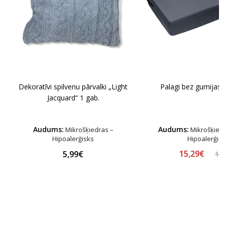
Dekoratīvi spilvenu pārvalki „Light
Palagi bez gumijas 
Jacquard“ 1 gab.
Audums:
Audums:
Mikrošķiedras –
Mikrošķiedr
Hipoalerģisks
Hipoalerģis
15,29€
5,99€
16