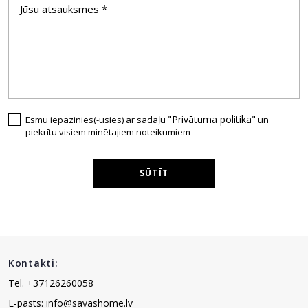
"Privātuma politika"
Esmu iepazinies(-usies) ar sadaļu
un
piekrītu visiem minētajiem noteikumiem
SŪTĪT
Kontakti:
Tel. +37126260058
E-pasts: info@savashome.lv