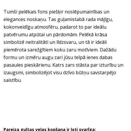
Tumši pelēkais fons piešķir noslēpumainības un
elegances noskaņu. Tas guļamistabā rada mājīgu,
kokonveidīgu atmosfēru, padarot to par ideālu
patvērumu atpūtai un pārdomām. Pelēkā krāsa
simbolizē neitralitāti un līdzsvaru, un tā ir ideāli
piemērota sarežģītiem koku zaru motīviem. Dažādu
formu un izmēru augu zari jūsu telpā ienes dabas
pasaules pieskārienu. Katrs zars stāsta par izturību un
izaugsmi, simbolizējot visu dzīvo būtņu savstarpējo
saistību.
Pareiza gultas veļas kopšana ir ļoti svarīga: