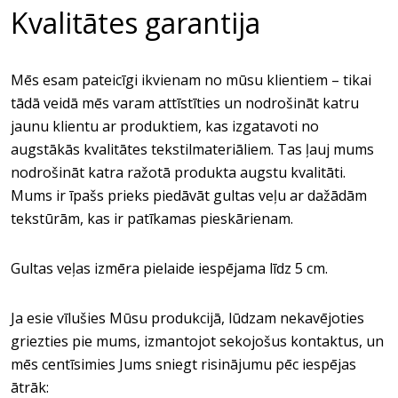
Kvalitātes garantija
Mēs esam pateicīgi ikvienam no mūsu klientiem – tikai
tādā veidā mēs varam attīstīties un nodrošināt katru
jaunu klientu ar produktiem, kas izgatavoti no
augstākās kvalitātes tekstilmateriāliem. Tas ļauj mums
nodrošināt katra ražotā produkta augstu kvalitāti.
Mums ir īpašs prieks piedāvāt gultas veļu ar dažādām
tekstūrām, kas ir patīkamas pieskārienam.
Gultas veļas izmēra pielaide iespējama līdz 5 cm.
Ja esie vīlušies Mūsu produkcijā, lūdzam nekavējoties
griezties pie mums, izmantojot sekojošus kontaktus, un
mēs centīsimies Jums sniegt risinājumu pēc iespējas
ātrāk: