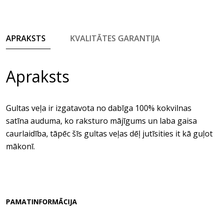
APRAKSTS
KVALITĀTES GARANTIJA
Apraksts
Gultas veļa ir izgatavota no dabīga 100% kokvilnas
satīna auduma, ko raksturo mājīgums un laba gaisa
caurlaidība, tāpēc šīs gultas veļas dēļ jutīsities it kā guļot
mākonī.
PAMATINFORMĀCIJA