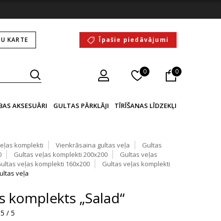
U KARTE
Īpašie piedāvājumi
0
0
BAS AKSESUĀRI
GULTAS PĀRKLĀJI
TĪRĪŠANAS LĪDZEKĻI
veļas komplekti
Vienkrāsaina gultas veļa
Gultas
0
Gultas veļas komplekti 200x200
Gultas veļas
ultas veļas komplekti 160x200
Gultas veļas komplekti
ultas veļa
as komplekts „Salad“
5 / 5