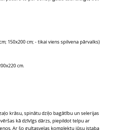
m; 150x200 cm; - tikai viens spilvena pārvalks)
200x220 cm.
aļo krāsu, spinātu dziļo bagātību un selerijas
ēršas kā dzīvīgs dārzs, piepildot telpu ar
ienos. Ar šo gultasveļas komplektu jūsu istaba