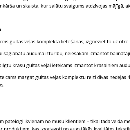
enkārša un skaista, kur salātu svaigums atdzīvojas mājīgā, a
A
gultas veļas komplekta lietošanas, izgrieziet to uz otro 
aglabātu auduma izturību, neiesakām izmantot balinātājus 
tu krāsu gultas veļai ieteicams izmantot krāsainiem audu
ams mazgāt gultas veļas komplektu reizi divas nedēļās 40 
as.
 pateicīgi ikvienam no mūsu klientiem – tikai tādā veidā mē
ar produktiem, kas izgatavoti no augstākās kvalitātes tekst