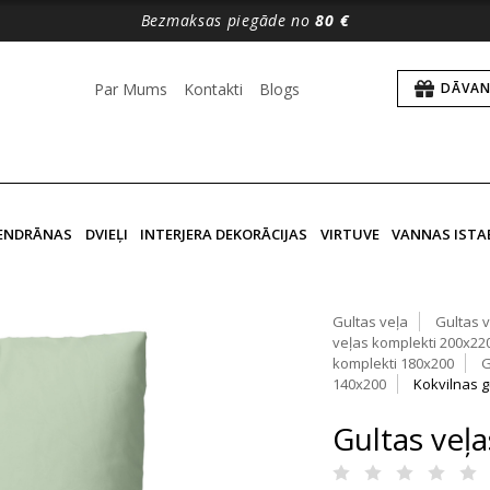
Bezmaksas piegāde no
80 €
Par Mums
Kontakti
Blogs
DĀVAN
VENDRĀNAS
DVIEĻI
INTERJERA DEKORĀCIJAS
VIRTUVE
VANNAS ISTA
Gultas veļa
Gultas 
veļas komplekti 200x22
komplekti 180x200
G
140x200
Kokvilnas g
Gultas veļ