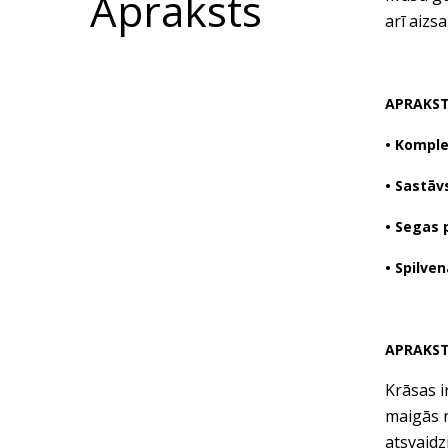
Apraksts
arī aizs
APRAKS
• Komple
• Sastāv
• Segas 
• Spilve
APRAKS
Krāsas i
maigās n
atsvaidz