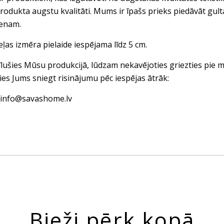
rodukta augstu kvalitāti. Mums ir īpašs prieks piedāvāt gul
ienam.
eļas izmēra pielaide iespējama līdz 5 cm.
vīlušies Mūsu produkcijā, lūdzam nekavējoties griezties pi
ies Jums sniegt risinājumu pēc iespējas ātrāk:
: info@savashome.lv
Bieži pērk kopā