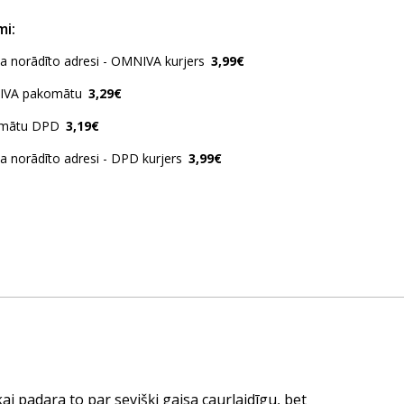
mi:
ja norādīto adresi - OMNIVA kurjers
3,99€
IVA pakomātu
3,29€
omātu DPD
3,19€
ja norādīto adresi - DPD kurjers
3,99€
i padara to par sevišķi gaisa caurlaidīgu, bet