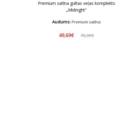
Premium satīna gultas veļas komplekts
„Midnight“
Audums:
Premium satīna
49,69€
70,99€