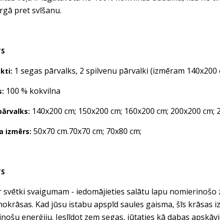
argā pret svīšanu.
TS
1 segas pārvalks, 2 spilvenu pārvalki (izmēram 140x200 c
kti:
100 % kokvilna
s:
140x200 cm; 150x200 cm; 160x200 cm; 200x200 cm; 
pārvalks:
50x70 cm.70x70 cm; 70x80 cm;
na izmērs:
TS
r svētki svaigumam - iedomājieties salātu lapu nomierinošo z
okrāsas. Kad jūsu istabu apspīd saules gaisma, šīs krāsas izv
inošu enerģiju. Ieslīdot zem segas, jūtaties kā dabas apskāv