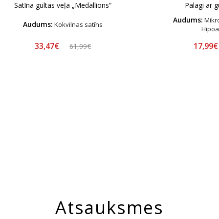
Satīna gultas veļa „Medallions“
Palagi ar 
Audums:
Mikro
Audums:
Kokvilnas satīns
Hipoa
33,47€
17,99
61,99€
Atsauksmes