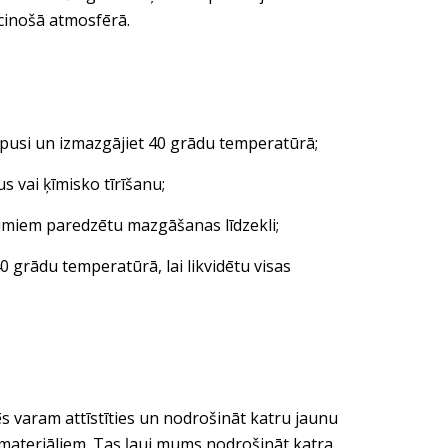
icinošā atmosfērā.
pusi un izmazgājiet 40 grādu temperatūrā;
vai ķīmisko tīrīšanu;
miem paredzētu mazgāšanas līdzekli;
grādu temperatūrā, lai likvidētu visas
s varam attīstīties un nodrošināt katru jaunu
ilmateriāliem. Tas ļauj mums nodrošināt katra