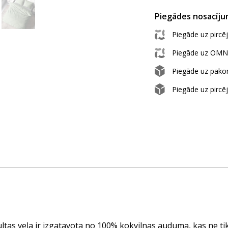
Piegādes nosacīju
Piegāde uz pircē
Piegāde uz OMN
Piegāde uz pak
Piegāde uz pircē
tas veļa ir izgatavota no 100% kokvilnas auduma, kas ne tika