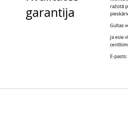
ražotā p
garantija
pieskār
Gultas v
Ja esie 
centīsim
E-pasts