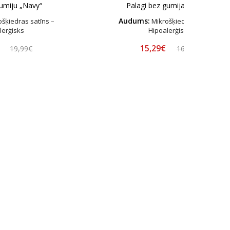
gumiju „Navy“
Palagi bez gumijas „Pearl“
Audums:
šķiedras satīns –
Mikrošķiedras satīns –
lerģisks
Hipoalerģisks
€
15,29€
19,99€
16,99€