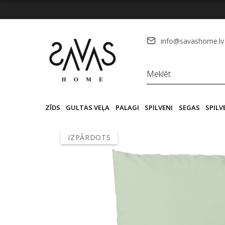
info@savashome.lv
ZĪDS
GULTAS VEĻA
PALAGI
SPILVENI
SEGAS
SPIL
IZPĀRDOTS