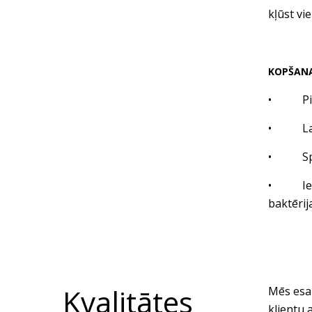
kļūst vi
KOPŠAN
• Pirms 
• Lai s
• Spilg
• Ieteic
baktērij
Kvalitātes
Mēs esam
klientu 