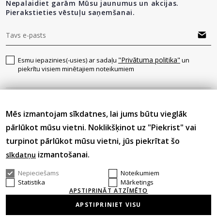
Nepalaidiet garām Mūsu jaunumus un akcijas.
Pierakstieties vēstuļu saņemšanai.
"Privātuma politika"
Esmu iepazinies(-usies) ar sadaļu
un
piekrītu visiem minētajiem noteikumiem
Seko mums
Mēs izmantojam sīkdatnes, lai jums būtu vieglāk
pārlūkot mūsu vietni. Noklikšķinot uz "Piekrist" vai
turpinot pārlūkot mūsu vietni, jūs piekrītat šo
izmantošanai.
sīkdatņu
Nepieciešams
Noteikumiem
© 2026 Visas tiesības aizsargātas.
Statistika
Mārketings
APSTIPRINĀT ATZĪMĒTO
APSTIPRINIET VISU