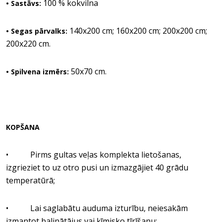
100 % kokvilna
• Sastāvs:
140x200 cm; 160x200 cm; 200x200 cm;
• Segas pārvalks:
200x220 cm.
50x70 cm.
• Spilvena izmērs:
KOPŠANA
• Pirms gultas veļas komplekta lietošanas,
izgrieziet to uz otro pusi un izmazgājiet 40 grādu
temperatūrā;
• Lai saglabātu auduma izturību, neiesakām
izmantot balinātājus vai ķīmisko tīrīšanu;