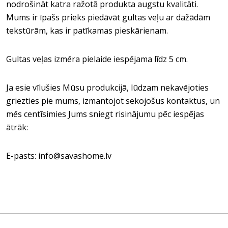
nodrošināt katra ražotā produkta augstu kvalitāti.
Mums ir īpašs prieks piedāvāt gultas veļu ar dažādām
tekstūrām, kas ir patīkamas pieskārienam.
Gultas veļas izmēra pielaide iespējama līdz 5 cm.
Ja esie vīlušies Mūsu produkcijā, lūdzam nekavējoties
griezties pie mums, izmantojot sekojošus kontaktus, un
mēs centīsimies Jums sniegt risinājumu pēc iespējas
ātrāk:
E-pasts: info@savashome.lv