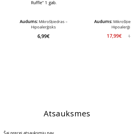
Ruffle“ 1 gab.
Audums:
Audums:
Mikrošķiedras –
Mikrošķiedr
Hipoalerģisks
Hipoalerģis
17,99€
6,99€
19
Atsauksmes
Šai precei atsauksmju nav.