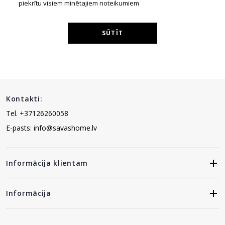
piekrītu visiem minētajiem noteikumiem
SŪTĪT
Kontakti:
Tel. +37126260058
E-pasts: info@savashome.lv
Informācija klientam
Informācija