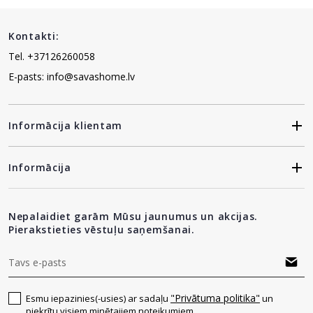
Kontakti:
Tel. +37126260058
E-pasts: info@savashome.lv
Informācija klientam
Informācija
Nepalaidiet garām Mūsu jaunumus un akcijas.
Pierakstieties vēstuļu saņemšanai.
"Privātuma politika"
Esmu iepazinies(-usies) ar sadaļu
un
piekrītu visiem minētajiem noteikumiem