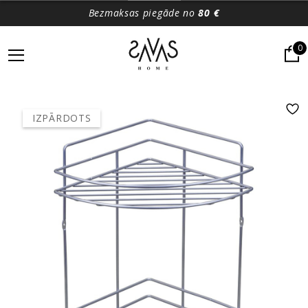
Bezmaksas piegāde no
80 €
0
IZPĀRDOTS