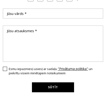
"Privātuma politika"
Esmu iepazinies(-usies) ar sadaļu
un
piekrītu visiem minētajiem noteikumiem
SŪTĪT