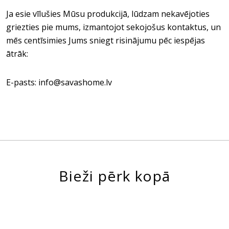
Ja esie vīlušies Mūsu produkcijā, lūdzam nekavējoties
griezties pie mums, izmantojot sekojošus kontaktus, un
mēs centīsimies Jums sniegt risinājumu pēc iespējas
ātrāk:
E-pasts: info@savashome.lv
Bieži pērk kopā