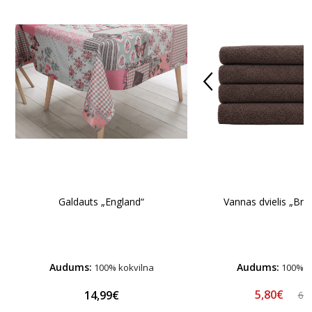
Galdauts „England“
Vannas dvielis „Br
Audums:
Audums:
100% kokvilna
100% k
5,80€
14,99€
6,