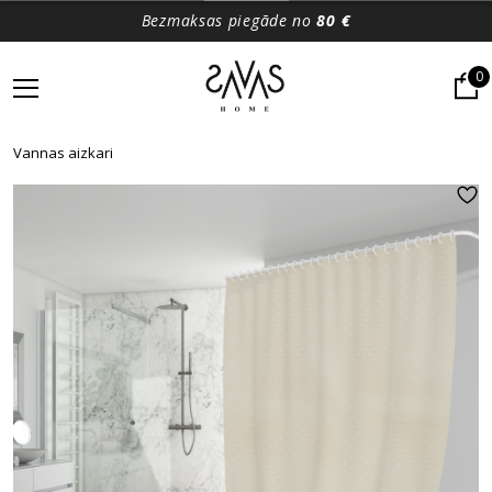
Bezmaksas piegāde no
80 €
0
Vannas aizkari