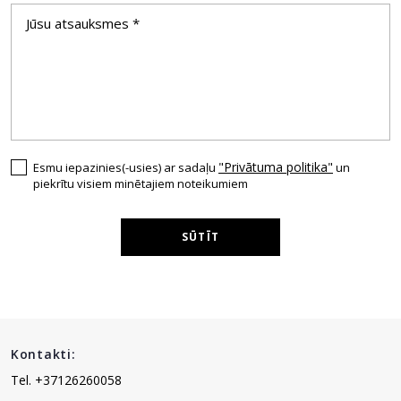
"Privātuma politika"
Esmu iepazinies(-usies) ar sadaļu
un
piekrītu visiem minētajiem noteikumiem
SŪTĪT
Kontakti:
Tel. +37126260058