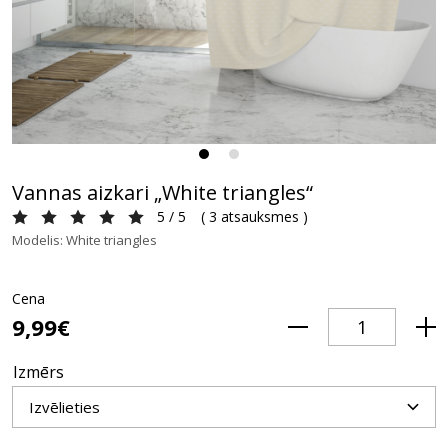
Vannas aizkari „White triangles“
5 / 5
(
3 atsauksmes
)
Modelis: White triangles
Cena
9,99€
Izmērs