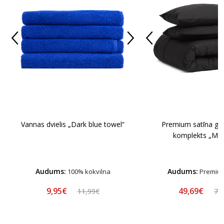
Vannas dvielis „Dark blue towel“
Premium satīna gul
komplekts „Mid
Audums:
Audums:
100% kokvilna
Premium
9,95€
49,69€
11,99€
70