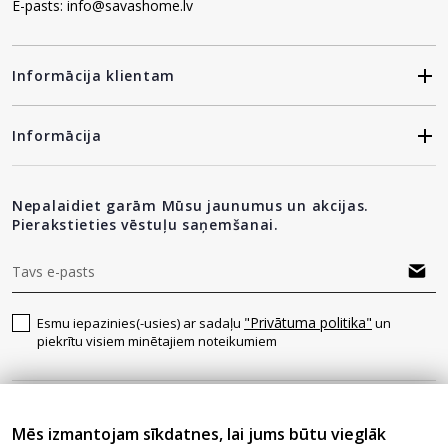
E-pasts: info@savashome.lv
Informācija klientam
Informācija
Nepalaidiet garām Mūsu jaunumus un akcijas.
Pierakstieties vēstuļu saņemšanai.
"Privātuma politika"
Esmu iepazinies(-usies) ar sadaļu
un
piekrītu visiem minētajiem noteikumiem
Seko mums
Mēs izmantojam sīkdatnes, lai jums būtu vieglāk