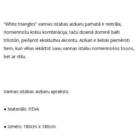
“White triangles” vannas istabas aizkaru pamatā ir neitrāla,
nomierinošu krāsu kombinācija, taču dizainā dominē balti
trīsstūri, piešķirot ekskluzīvu akcentu. Aizkari ir lieliski piemēroti
tiem, kuri vēlas iekārtot savu vannas istabu nomierinošos toņos,
bet ar stilu.
Vannas istabas aizkaru apraksts:
● Materiāls: PEVA
● Izmērs: 180cm x 180cm