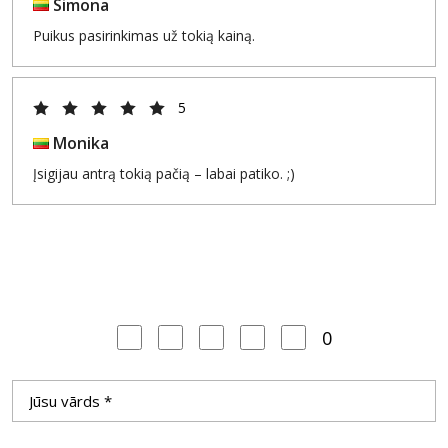
Simona
Puikus pasirinkimas už tokią kainą.
5
Monika
Įsigijau antrą tokią pačią – labai patiko. ;)
0