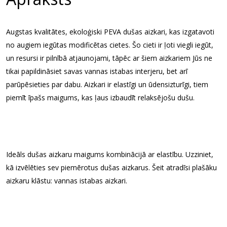
Augstas kvalitātes, ekoloģiski PEVA dušas aizkari, kas izgatavoti
no augiem iegūtas modificētas cietes. Šo cieti ir ļoti viegli iegūt,
un resursi ir pilnībā atjaunojami, tāpēc ar šiem aizkariem Jūs ne
tikai papildināsiet savas vannas istabas interjeru, bet arī
parūpēsieties par dabu. Aizkari ir elastīgi un ūdensizturīgi, tiem
piemīt īpašs maigums, kas ļaus izbaudīt relaksējošu dušu.
Ideāls dušas aizkaru maigums kombinācijā ar elastību. Uzziniet,
kā izvēlēties sev piemērotus dušas aizkarus. Šeit atradīsi plašāku
aizkaru klāstu: vannas istabas aizkari.