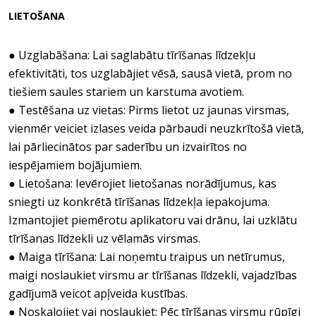
LIETOŠANA
● Uzglabāšana: Lai saglabātu tīrīšanas līdzekļu
efektivitāti, tos uzglabājiet vēsā, sausā vietā, prom no
tiešiem saules stariem un karstuma avotiem.
● Testēšana uz vietas: Pirms lietot uz jaunas virsmas,
vienmēr veiciet izlases veida pārbaudi neuzkrītošā vietā,
lai pārliecinātos par saderību un izvairītos no
iespējamiem bojājumiem.
● Lietošana: Ievērojiet lietošanas norādījumus, kas
sniegti uz konkrētā tīrīšanas līdzekļa iepakojuma.
Izmantojiet piemērotu aplikatoru vai drānu, lai uzklātu
tīrīšanas līdzekli uz vēlamās virsmas.
● Maiga tīrīšana: Lai noņemtu traipus un netīrumus,
maigi noslaukiet virsmu ar tīrīšanas līdzekli, vajadzības
gadījumā veicot apļveida kustības.
● Noskalojiet vai noslaukiet: Pēc tīrīšanas virsmu rūpīgi