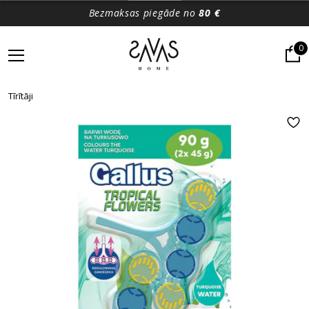
Bezmaksas piegāde no
80 €
0
Tīrītāji