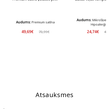
Audums:
Mikrošķiedr
Audums:
Premium satīna
Hipoalerģis
49,69€
24,74€
70,99€
44
Atsauksmes