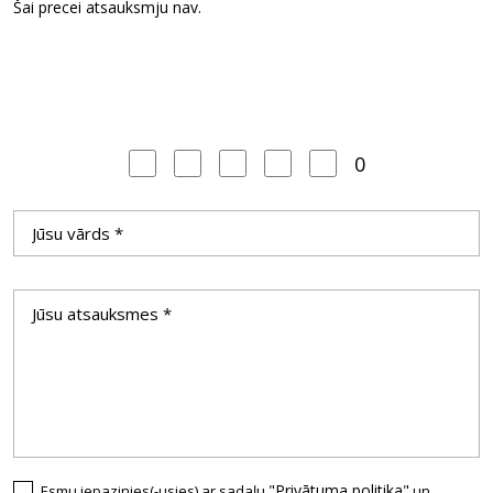
Šai precei atsauksmju nav.
0
"Privātuma politika"
Esmu iepazinies(-usies) ar sadaļu
un