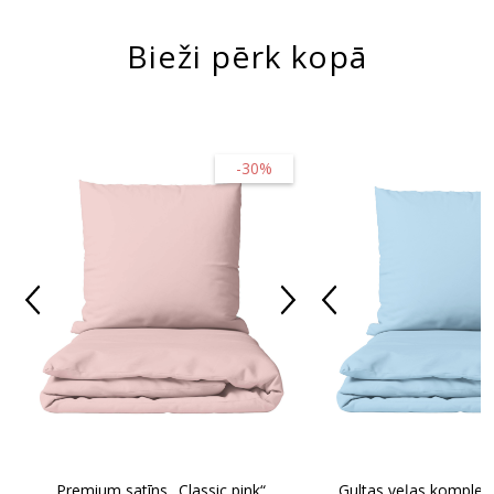
Bieži pērk kopā
-30%
Premium satīns „Classic pink“
Gultas veļas komplekt