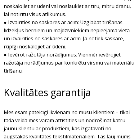
noskalojiet ar ūdeni vai noslaukiet ar tīru, mitru drānu,
lai notīrītu visus atlikumus.
● Izvairīties no saskares ar acīm: Uzglabāt tīrīšanas
līdzekļus bērniem un mājdzīvniekiem nepieejamā vietā
un izvairīties no saskares ar acīm. Ja notiek saskare,
rūpīgi noskalojiet ar ūdeni.
● Ievērot ražotāja norādījumus: Vienmēr ievērojiet
ražotāja norādījumus par konkrētu virsmu vai materiālu
tīrīšanu.
Kvalitātes garantija
Mēs esam pateicīgi ikvienam no mūsu klientiem – tikai
tādā veidā mēs varam attīstīties un nodrošināt katru
jaunu klientu ar produktiem, kas izgatavoti no
augstākās kvalitātes tekstilmateriāliem. Tas ļauj mums