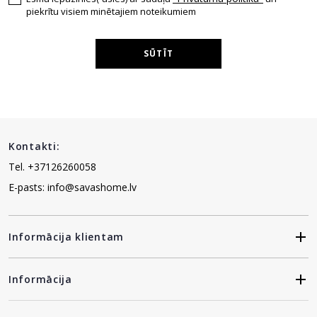
piekrītu visiem minētajiem noteikumiem
SŪTĪT
Kontakti:
Tel. +37126260058
E-pasts: info@savashome.lv
Informācija klientam
Informācija