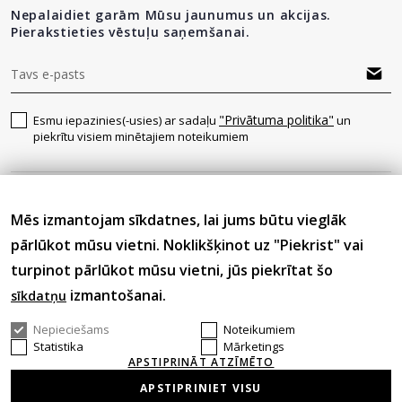
Nepalaidiet garām Mūsu jaunumus un akcijas.
Pierakstieties vēstuļu saņemšanai.
"Privātuma politika"
Esmu iepazinies(-usies) ar sadaļu
un
piekrītu visiem minētajiem noteikumiem
Seko mums
Mēs izmantojam sīkdatnes, lai jums būtu vieglāk
pārlūkot mūsu vietni. Noklikšķinot uz "Piekrist" vai
turpinot pārlūkot mūsu vietni, jūs piekrītat šo
izmantošanai.
sīkdatņu
Nepieciešams
Noteikumiem
© 2026 Visas tiesības aizsargātas.
Statistika
Mārketings
APSTIPRINĀT ATZĪMĒTO
APSTIPRINIET VISU