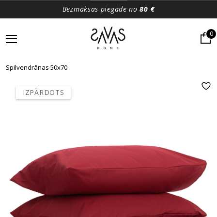
Bezmaksas piegāde no
80 €
0
Spilvendrānas 50x70
IZPĀRDOTS