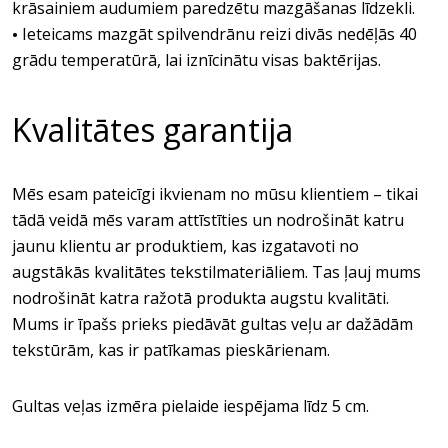
krāsainiem audumiem paredzētu mazgāšanas līdzekli.
Ieteicams mazgāt spilvendrānu reizi divās nedēļās 40
•
grādu temperatūrā, lai iznīcinātu visas baktērijas.
Kvalitātes garantija
Mēs esam pateicīgi ikvienam no mūsu klientiem – tikai
tādā veidā mēs varam attīstīties un nodrošināt katru
jaunu klientu ar produktiem, kas izgatavoti no
augstākās kvalitātes tekstilmateriāliem. Tas ļauj mums
nodrošināt katra ražotā produkta augstu kvalitāti.
Mums ir īpašs prieks piedāvāt gultas veļu ar dažādām
tekstūrām, kas ir patīkamas pieskārienam.
Gultas veļas izmēra pielaide iespējama līdz 5 cm.