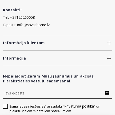
Kontakti:
Tel. +37126260058
E-pasts: info@savashome.lv
Informācija klientam
Informācija
Nepalaidiet garām Mūsu jaunumus un akcijas.
Pierakstieties vēstuļu saņemšanai.
"Privātuma politika"
Esmu iepazinies(-usies) ar sadaļu
un
piekrītu visiem minētajiem noteikumiem