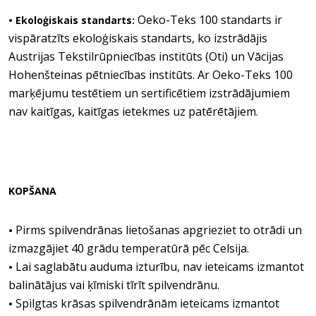
Oeko-Teks 100 standarts ir
• Ekoloģiskais standarts:
vispāratzīts ekoloģiskais standarts, ko izstrādājis
Austrijas Tekstilrūpniecības institūts (Oti) un Vācijas
Hohenšteinas pētniecības institūts. Ar Oeko-Teks 100
marķējumu testētiem un sertificētiem izstrādājumiem
nav kaitīgas, kaitīgas ietekmes uz patērētājiem.
KOPŠANA
Pirms spilvendrānas lietošanas apgrieziet to otrādi un
•
izmazgājiet 40 grādu temperatūrā pēc Celsija.
Lai saglabātu auduma izturību, nav ieteicams izmantot
•
balinātājus vai ķīmiski tīrīt spilvendrānu.
Spilgtas krāsas spilvendrānām ieteicams izmantot
•