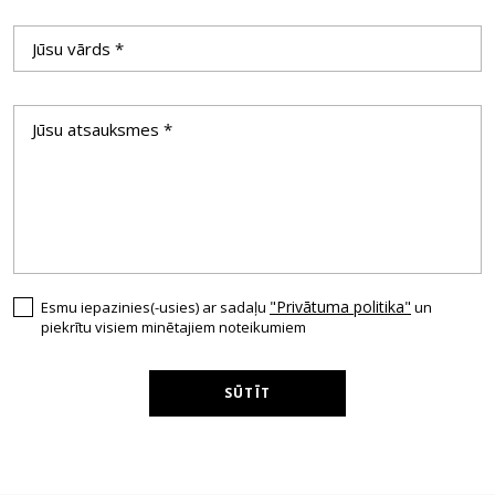
"Privātuma politika"
Esmu iepazinies(-usies) ar sadaļu
un
piekrītu visiem minētajiem noteikumiem
SŪTĪT