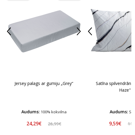
Jersey palags ar gumiju „Grey“
Satīna spilvendrāna
Haze"
Audums:
Audums:
100% kokvilna
Sat
24,29€
9,59€
26,99€
11,