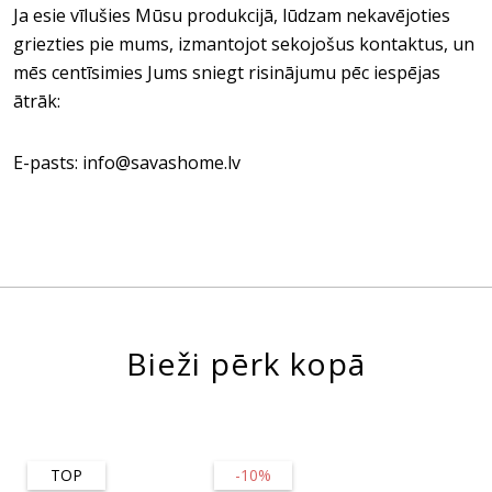
Ja esie vīlušies Mūsu produkcijā, lūdzam nekavējoties
griezties pie mums, izmantojot sekojošus kontaktus, un
mēs centīsimies Jums sniegt risinājumu pēc iespējas
ātrāk:
E-pasts: info@savashome.lv
Bieži pērk kopā
TOP
-10%