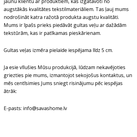
jaunu klientu ar produktiem, kas izgatavoti no
augstākās kvalitātes tekstilmateriāliem. Tas ļauj mums
nodrošināt katra ražotā produkta augstu kvalitāti.
Mums ir īpašs prieks piedāvāt gultas veļu ar dažādām
tekstūrām, kas ir patīkamas pieskārienam.
Gultas veļas izmēra pielaide iespējama līdz 5 cm.
Ja esie vīlušies Mūsu produkcijā, lūdzam nekavējoties
griezties pie mums, izmantojot sekojošus kontaktus, un
mēs centīsimies Jums sniegt risinājumu pēc iespējas
ātrāk:
E-pasts: info@savashome.lv