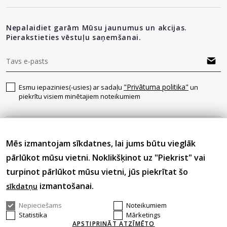
Nepalaidiet garām Mūsu jaunumus un akcijas.
Pierakstieties vēstuļu saņemšanai.
"Privātuma politika"
Esmu iepazinies(-usies) ar sadaļu
un
piekrītu visiem minētajiem noteikumiem
Seko mums
Mēs izmantojam sīkdatnes, lai jums būtu vieglāk
pārlūkot mūsu vietni. Noklikšķinot uz "Piekrist" vai
turpinot pārlūkot mūsu vietni, jūs piekrītat šo
izmantošanai.
sīkdatņu
Nepieciešams
Noteikumiem
© 2026 Visas tiesības aizsargātas.
Statistika
Mārketings
APSTIPRINĀT ATZĪMĒTO