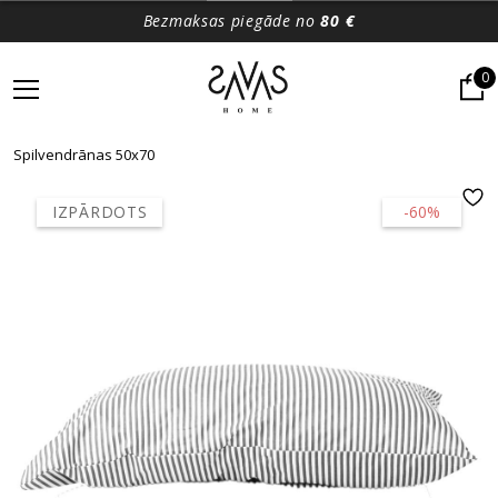
Bezmaksas piegāde no
80 €
0
Spilvendrānas 50x70
IZPĀRDOTS
-60%