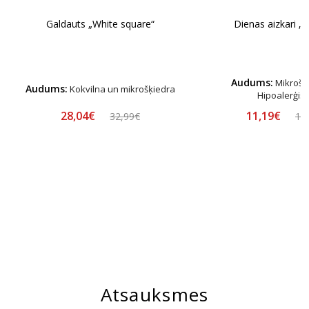
Galdauts „White square“
Dienas aizkari „R
Audums:
Mikrošķ
Audums:
Kokvilna un mikrošķiedra
Hipoalerģis
28,04€
11,19€
32,99€
13
Atsauksmes