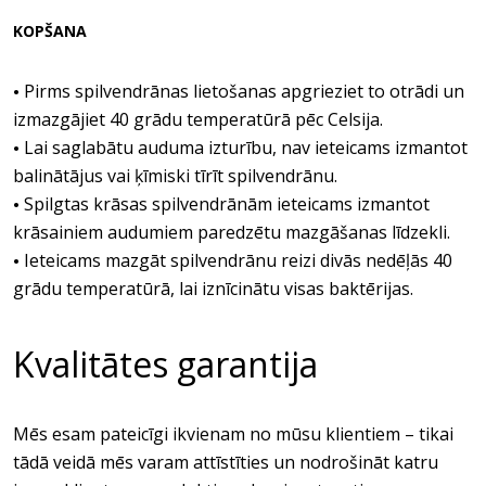
KOPŠANA
Pirms spilvendrānas lietošanas apgrieziet to otrādi un
•
izmazgājiet 40 grādu temperatūrā pēc Celsija.
Lai saglabātu auduma izturību, nav ieteicams izmantot
•
balinātājus vai ķīmiski tīrīt spilvendrānu.
Spilgtas krāsas spilvendrānām ieteicams izmantot
•
krāsainiem audumiem paredzētu mazgāšanas līdzekli.
Ieteicams mazgāt spilvendrānu reizi divās nedēļās 40
•
grādu temperatūrā, lai iznīcinātu visas baktērijas.
Kvalitātes garantija
Mēs esam pateicīgi ikvienam no mūsu klientiem – tikai
tādā veidā mēs varam attīstīties un nodrošināt katru