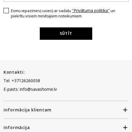
"Privātuma politika"
Esmu iepazinies(-usies) ar sadaļu
un
piekrītu visiem minētajiem noteikumiem
SŪTĪT
Kontakti:
Tel. +37126260058
E-pasts: info@savashome.lv
Informācija klientam
Informācija