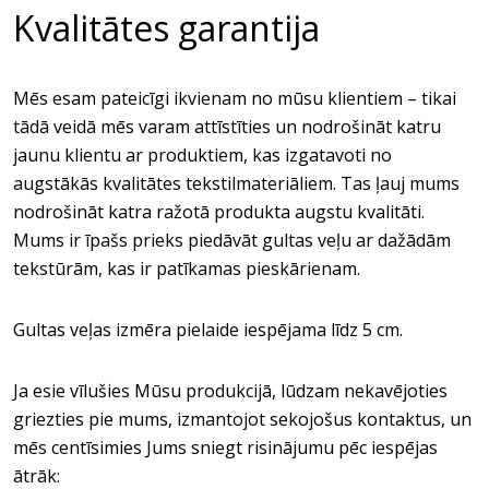
Kvalitātes garantija
Mēs esam pateicīgi ikvienam no mūsu klientiem – tikai
tādā veidā mēs varam attīstīties un nodrošināt katru
jaunu klientu ar produktiem, kas izgatavoti no
augstākās kvalitātes tekstilmateriāliem. Tas ļauj mums
nodrošināt katra ražotā produkta augstu kvalitāti.
Mums ir īpašs prieks piedāvāt gultas veļu ar dažādām
tekstūrām, kas ir patīkamas pieskārienam.
Gultas veļas izmēra pielaide iespējama līdz 5 cm.
Ja esie vīlušies Mūsu produkcijā, lūdzam nekavējoties
griezties pie mums, izmantojot sekojošus kontaktus, un
mēs centīsimies Jums sniegt risinājumu pēc iespējas
ātrāk: