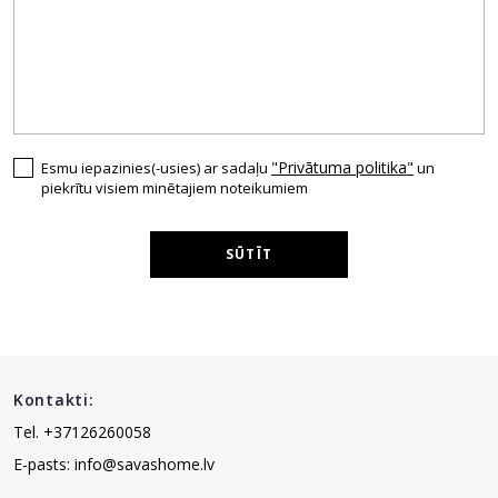
"Privātuma politika"
Esmu iepazinies(-usies) ar sadaļu
un
piekrītu visiem minētajiem noteikumiem
SŪTĪT
Kontakti:
Tel. +37126260058
E-pasts: info@savashome.lv