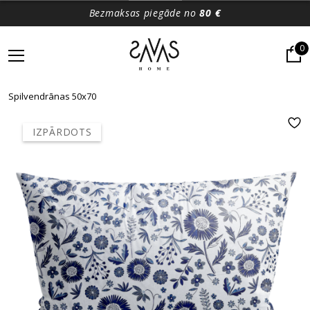
Bezmaksas piegāde no
80 €
0
Spilvendrānas 50x70
IZPĀRDOTS