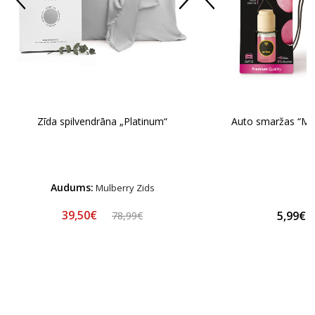
Zīda spilvendrāna „Platinum“
Auto smaržas “Ma
Audums:
Mulberry Zids
39,50€
5,99€
78,99€