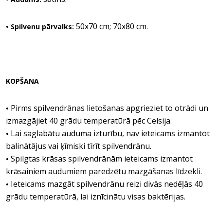
50x70 cm; 70x80 cm.
• Spilvenu pārvalks:
KOPŠANA
Pirms spilvendrānas lietošanas apgrieziet to otrādi un
•
izmazgājiet 40 grādu temperatūrā pēc Celsija.
Lai saglabātu auduma izturību, nav ieteicams izmantot
•
balinātājus vai ķīmiski tīrīt spilvendrānu.
Spilgtas krāsas spilvendrānām ieteicams izmantot
•
krāsainiem audumiem paredzētu mazgāšanas līdzekli.
Ieteicams mazgāt spilvendrānu reizi divās nedēļās 40
•
grādu temperatūrā, lai iznīcinātu visas baktērijas.