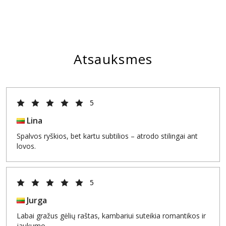
Atsauksmes
5
Lina
Spalvos ryškios, bet kartu subtilios – atrodo stilingai ant
lovos.
5
Jurga
Labai gražus gėlių raštas, kambariui suteikia romantikos ir
jaukumo.