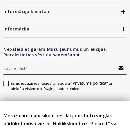
Informācija klientam
Informācija
Nepalaidiet garām Mūsu jaunumus un akcijas.
Pierakstieties vēstuļu saņemšanai.
"Privātuma politika"
Esmu iepazinies(-usies) ar sadaļu
un
piekrītu visiem minētajiem noteikumiem
Seko mums
Mēs izmantojam sīkdatnes, lai jums būtu vieglāk
pārlūkot mūsu vietni. Noklikšķinot uz "Piekrist" vai