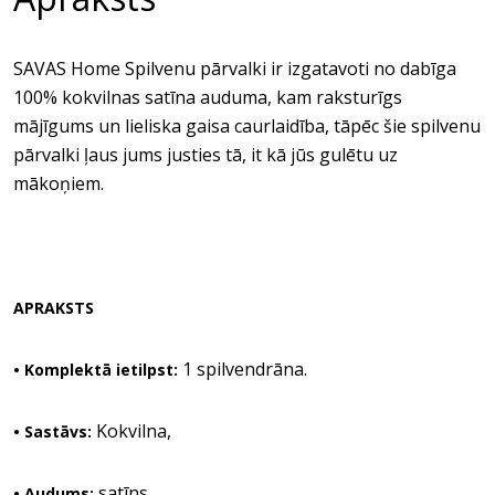
SAVAS Home Spilvenu pārvalki ir izgatavoti no dabīga
100% kokvilnas satīna auduma, kam raksturīgs
mājīgums un lieliska gaisa caurlaidība, tāpēc šie spilvenu
pārvalki ļaus jums justies tā, it kā jūs gulētu uz
mākoņiem.
APRAKSTS
1 spilvendrāna.
• Komplektā ietilpst:
Kokvilna,
• Sastāvs:
satīns.
• Audums: