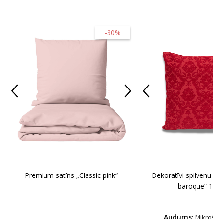
-30%
Premium satīns „Classic pink“
Dekoratīvi spilvenu p
baroque“ 1 g
Audums:
Mikrošķ