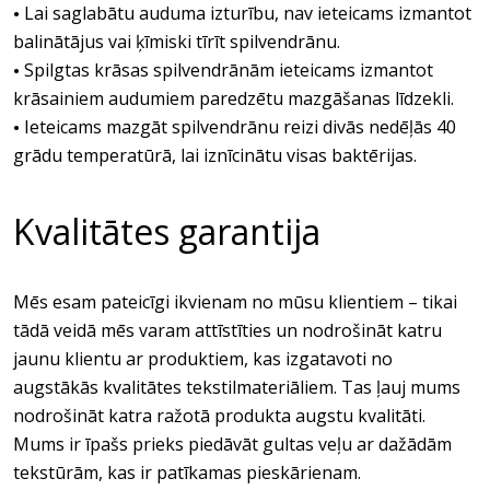
Lai saglabātu auduma izturību, nav ieteicams izmantot
•
balinātājus vai ķīmiski tīrīt spilvendrānu.
Spilgtas krāsas spilvendrānām ieteicams izmantot
•
krāsainiem audumiem paredzētu mazgāšanas līdzekli.
Ieteicams mazgāt spilvendrānu reizi divās nedēļās 40
•
grādu temperatūrā, lai iznīcinātu visas baktērijas.
Kvalitātes garantija
Mēs esam pateicīgi ikvienam no mūsu klientiem – tikai
tādā veidā mēs varam attīstīties un nodrošināt katru
jaunu klientu ar produktiem, kas izgatavoti no
augstākās kvalitātes tekstilmateriāliem. Tas ļauj mums
nodrošināt katra ražotā produkta augstu kvalitāti.
Mums ir īpašs prieks piedāvāt gultas veļu ar dažādām
tekstūrām, kas ir patīkamas pieskārienam.