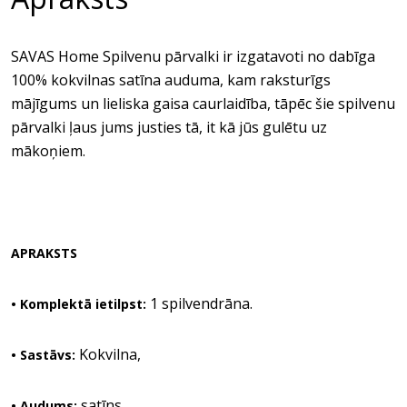
SAVAS Home Spilvenu pārvalki ir izgatavoti no dabīga
100% kokvilnas satīna auduma, kam raksturīgs
mājīgums un lieliska gaisa caurlaidība, tāpēc šie spilvenu
pārvalki ļaus jums justies tā, it kā jūs gulētu uz
mākoņiem.
APRAKSTS
1 spilvendrāna.
• Komplektā ietilpst:
Kokvilna,
• Sastāvs:
satīns.
• Audums: