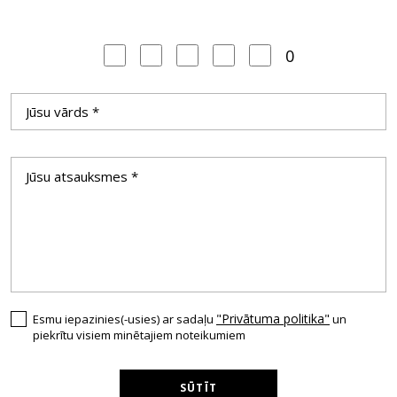
0
"Privātuma politika"
Esmu iepazinies(-usies) ar sadaļu
un
piekrītu visiem minētajiem noteikumiem
SŪTĪT