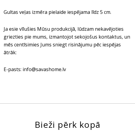
Gultas veļas izmēra pielaide iespējama līdz 5 cm.
Ja esie vīlušies Mūsu produkcijā, lūdzam nekavējoties
griezties pie mums, izmantojot sekojošus kontaktus, un
mēs centīsimies Jums sniegt risinājumu pēc iespējas
ātrāk:
E-pasts: info@savashome.lv
Bieži pērk kopā