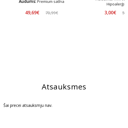
Audums:
Premium satīna
Hipoalerģis
49,69€
3,00€
70,99€
5,
Atsauksmes
Šai precei atsauksmju nav.