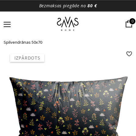
Bezmaksas piegāde no
80 €
0
Spilvendrānas 50x70
IZPĀRDOTS