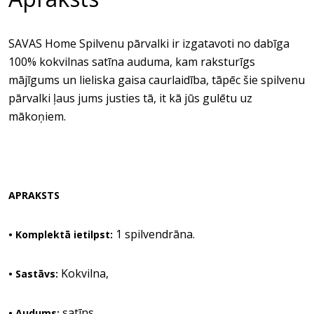
SAVAS Home Spilvenu pārvalki ir izgatavoti no dabīga
100% kokvilnas satīna auduma, kam raksturīgs
mājīgums un lieliska gaisa caurlaidība, tāpēc šie spilvenu
pārvalki ļaus jums justies tā, it kā jūs gulētu uz
mākoņiem.
APRAKSTS
1 spilvendrāna.
• Komplektā ietilpst:
Kokvilna,
• Sastāvs:
satīns.
• Audums: