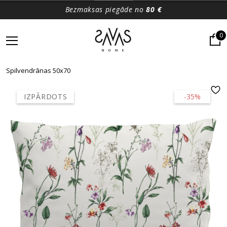
Bezmaksas piegāde no
80 €
0
Spilvendrānas 50x70
IZPĀRDOTS
-35%