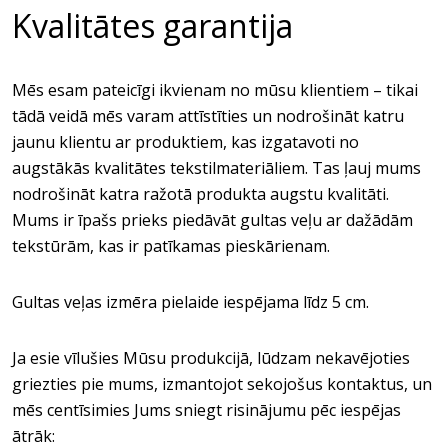
Kvalitātes garantija
Mēs esam pateicīgi ikvienam no mūsu klientiem – tikai
tādā veidā mēs varam attīstīties un nodrošināt katru
jaunu klientu ar produktiem, kas izgatavoti no
augstākās kvalitātes tekstilmateriāliem. Tas ļauj mums
nodrošināt katra ražotā produkta augstu kvalitāti.
Mums ir īpašs prieks piedāvāt gultas veļu ar dažādām
tekstūrām, kas ir patīkamas pieskārienam.
Gultas veļas izmēra pielaide iespējama līdz 5 cm.
Ja esie vīlušies Mūsu produkcijā, lūdzam nekavējoties
griezties pie mums, izmantojot sekojošus kontaktus, un
mēs centīsimies Jums sniegt risinājumu pēc iespējas
ātrāk: