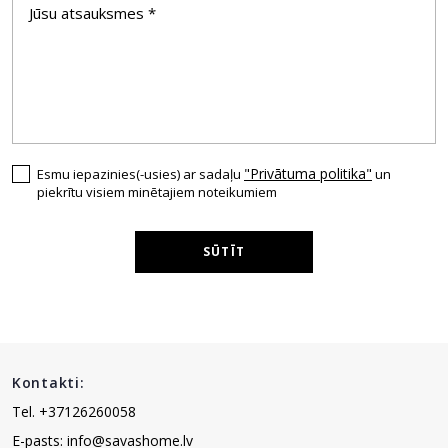
"Privātuma politika"
Esmu iepazinies(-usies) ar sadaļu
un
piekrītu visiem minētajiem noteikumiem
SŪTĪT
Kontakti:
Tel. +37126260058
E-pasts: info@savashome.lv