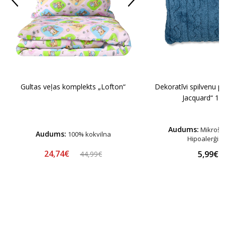
Dekoratīvi spilvenu pā
Gultas veļas komplekts „Lofton“
Jacquard“ 1 g
Audums:
Mikrošķ
Audums:
100% kokvilna
Hipoalerģis
24,74€
5,99€
44,99€