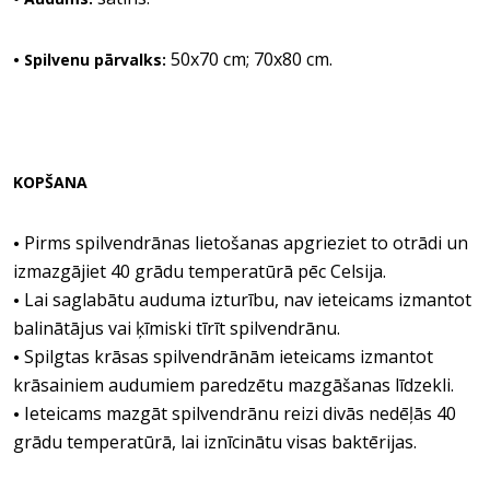
50x70 cm; 70x80 cm.
• Spilvenu pārvalks:
KOPŠANA
Pirms spilvendrānas lietošanas apgrieziet to otrādi un
•
izmazgājiet 40 grādu temperatūrā pēc Celsija.
Lai saglabātu auduma izturību, nav ieteicams izmantot
•
balinātājus vai ķīmiski tīrīt spilvendrānu.
Spilgtas krāsas spilvendrānām ieteicams izmantot
•
krāsainiem audumiem paredzētu mazgāšanas līdzekli.
Ieteicams mazgāt spilvendrānu reizi divās nedēļās 40
•
grādu temperatūrā, lai iznīcinātu visas baktērijas.