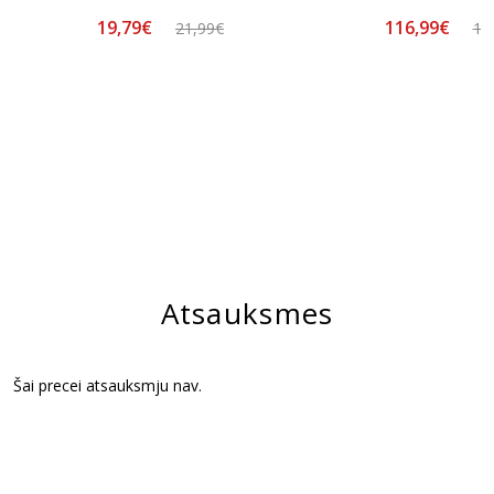
19,79€
116,99€
21,99€
12
Atsauksmes
Šai precei atsauksmju nav.