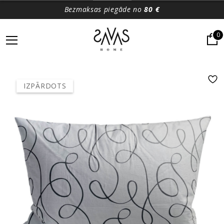
Bezmaksas piegāde no
80 €
0
IZPĀRDOTS