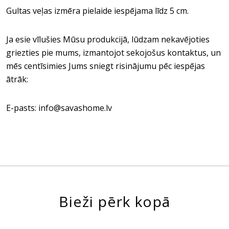
Gultas veļas izmēra pielaide iespējama līdz 5 cm.
Ja esie vīlušies Mūsu produkcijā, lūdzam nekavējoties
griezties pie mums, izmantojot sekojošus kontaktus, un
mēs centīsimies Jums sniegt risinājumu pēc iespējas
ātrāk:
E-pasts: info@savashome.lv
Bieži pērk kopā