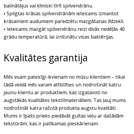
balinātājus vai ķīmiski tīrīt spilvendrānu.
Spilgtas krāsas spilvendrānām ieteicams izmantot
•
krāsainiem audumiem paredzētu mazgāšanas līdzekli.
Ieteicams mazgāt spilvendrānu reizi divās nedēļās 40
•
grādu temperatūrā, lai iznīcinātu visas baktērijas.
Kvalitātes garantija
Mēs esam pateicīgi ikvienam no mūsu klientiem – tikai
tādā veidā mēs varam attīstīties un nodrošināt katru
jaunu klientu ar produktiem, kas izgatavoti no
augstākās kvalitātes tekstilmateriāliem. Tas ļauj mums
nodrošināt katra ražotā produkta augstu kvalitāti.
Mums ir īpašs prieks piedāvāt gultas veļu ar dažādām
tekstūrām, kas ir patīkamas pieskārienam.