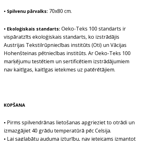
70x80 cm.
• Spilvenu pārvalks:
Oeko-Teks 100 standarts ir
• Ekoloģiskais standarts:
vispāratzīts ekoloģiskais standarts, ko izstrādājis
Austrijas Tekstilrūpniecības institūts (Oti) un Vācijas
Hohenšteinas pētniecības institūts. Ar Oeko-Teks 100
marķējumu testētiem un sertificētiem izstrādājumiem
nav kaitīgas, kaitīgas ietekmes uz patērētājiem.
KOPŠANA
Pirms spilvendrānas lietošanas apgrieziet to otrādi un
•
izmazgājiet 40 grādu temperatūrā pēc Celsija.
Lai saglabātu auduma izturību, nav ieteicams izmantot
•