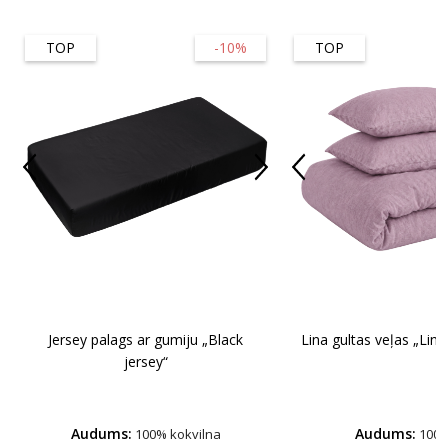
TOP
-10%
TOP
Jersey palags ar gumiju „Black
Lina gultas veļas „Lin
jersey“
Audums:
Audums:
100% kokvilna
100%