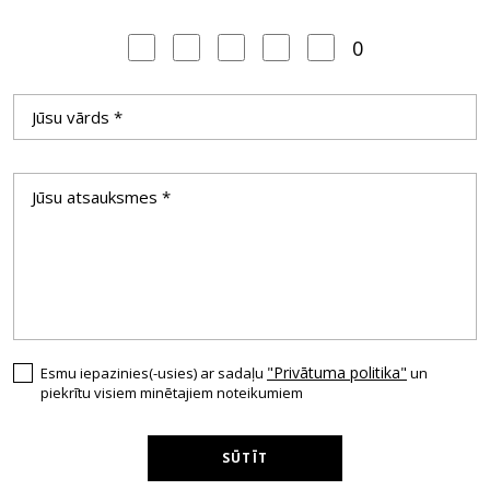
0
"Privātuma politika"
Esmu iepazinies(-usies) ar sadaļu
un
piekrītu visiem minētajiem noteikumiem
SŪTĪT