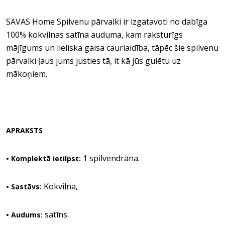
SAVAS Home Spilvenu pārvalki ir izgatavoti no dabīga
100% kokvilnas satīna auduma, kam raksturīgs
mājīgums un lieliska gaisa caurlaidība, tāpēc šie spilvenu
pārvalki ļaus jums justies tā, it kā jūs gulētu uz
mākoņiem.
APRAKSTS
1 spilvendrāna.
• Komplektā ietilpst:
Kokvilna,
• Sastāvs:
satīns.
• Audums: