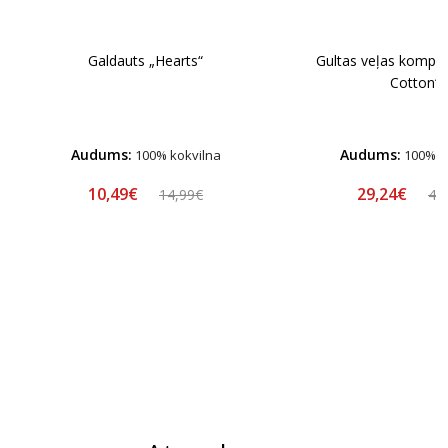
Galdauts „Hearts“
Gultas veļas komple
Cotton“
Audums:
Audums:
100% kokvilna
100% k
10,49€
29,24€
14,99€
44