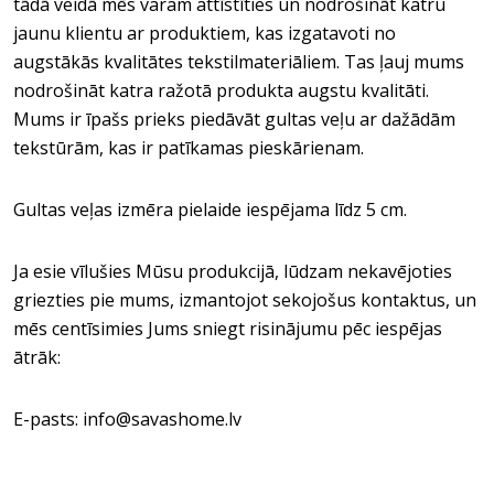
tādā veidā mēs varam attīstīties un nodrošināt katru
jaunu klientu ar produktiem, kas izgatavoti no
augstākās kvalitātes tekstilmateriāliem. Tas ļauj mums
nodrošināt katra ražotā produkta augstu kvalitāti.
Mums ir īpašs prieks piedāvāt gultas veļu ar dažādām
tekstūrām, kas ir patīkamas pieskārienam.
Gultas veļas izmēra pielaide iespējama līdz 5 cm.
Ja esie vīlušies Mūsu produkcijā, lūdzam nekavējoties
griezties pie mums, izmantojot sekojošus kontaktus, un
mēs centīsimies Jums sniegt risinājumu pēc iespējas
ātrāk:
E-pasts: info@savashome.lv