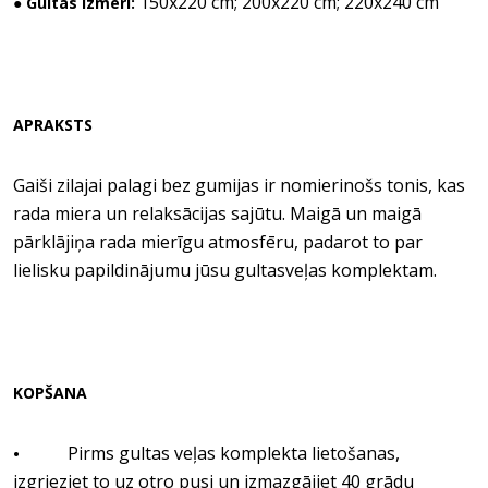
150x220 cm; 200x220 cm; 220x240 cm
● Gultas izmēri:
APRAKSTS
Gaiši zilajai palagi bez gumijas ir nomierinošs tonis, kas
rada miera un relaksācijas sajūtu. Maigā un maigā
pārklājiņa rada mierīgu atmosfēru, padarot to par
lielisku papildinājumu jūsu gultasveļas komplektam.
KOPŠANA
Pirms gultas veļas komplekta lietošanas,
•
izgrieziet to uz otro pusi un izmazgājiet 40 grādu