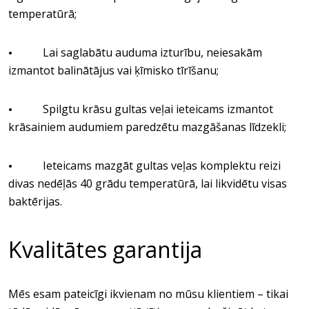
temperatūrā;
Lai saglabātu auduma izturību, neiesakām
•
izmantot balinātājus vai ķīmisko tīrīšanu;
Spilgtu krāsu gultas veļai ieteicams izmantot
•
krāsainiem audumiem paredzētu mazgāšanas līdzekli;
Ieteicams mazgāt gultas veļas komplektu reizi
•
divas nedēļās 40 grādu temperatūrā, lai likvidētu visas
baktērijas.
Kvalitātes garantija
Mēs esam pateicīgi ikvienam no mūsu klientiem – tikai