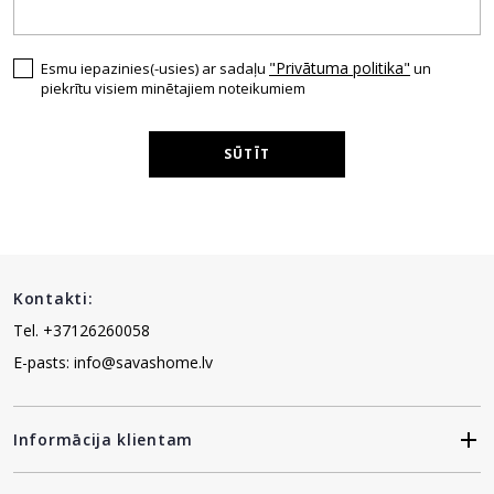
"Privātuma politika"
Esmu iepazinies(-usies) ar sadaļu
un
piekrītu visiem minētajiem noteikumiem
SŪTĪT
Kontakti:
Tel. +37126260058
E-pasts: info@savashome.lv
Informācija klientam