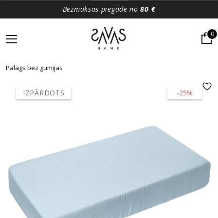
Bezmaksas piegāde no
80 €
0
Palags bez gumijas
IZPĀRDOTS
-25%