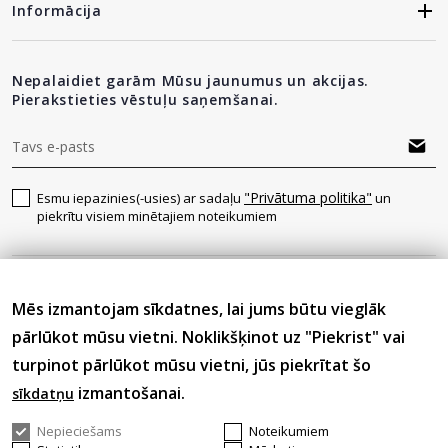
Informācija
Nepalaidiet garām Mūsu jaunumus un akcijas.
Pierakstieties vēstuļu saņemšanai.
"Privātuma politika"
Esmu iepazinies(-usies) ar sadaļu
un
piekrītu visiem minētajiem noteikumiem
Seko mums
Mēs izmantojam sīkdatnes, lai jums būtu vieglāk
pārlūkot mūsu vietni. Noklikšķinot uz "Piekrist" vai
turpinot pārlūkot mūsu vietni, jūs piekrītat šo
izmantošanai.
sīkdatņu
Nepieciešams
Noteikumiem
© 2026 Visas tiesības aizsargātas.