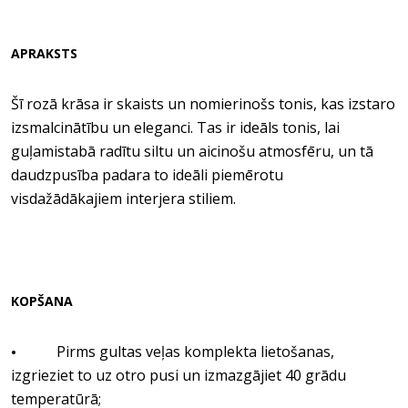
APRAKSTS
Šī rozā krāsa ir skaists un nomierinošs tonis, kas izstaro
izsmalcinātību un eleganci. Tas ir ideāls tonis, lai
guļamistabā radītu siltu un aicinošu atmosfēru, un tā
daudzpusība padara to ideāli piemērotu
visdažādākajiem interjera stiliem.
KOPŠANA
Pirms gultas veļas komplekta lietošanas,
•
izgrieziet to uz otro pusi un izmazgājiet 40 grādu
temperatūrā;