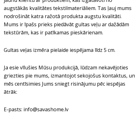
jaunu klientu ar produktiem, kas izgatavoti no
augstākās kvalitātes tekstilmateriāliem. Tas ļauj mums
nodrošināt katra ražotā produkta augstu kvalitāti.
Mums ir īpašs prieks piedāvāt gultas veļu ar dažādām
tekstūrām, kas ir patīkamas pieskārienam.
Gultas veļas izmēra pielaide iespējama līdz 5 cm.
Ja esie vīlušies Mūsu produkcijā, lūdzam nekavējoties
griezties pie mums, izmantojot sekojošus kontaktus, un
mēs centīsimies Jums sniegt risinājumu pēc iespējas
ātrāk:
E-pasts: info@savashome.lv