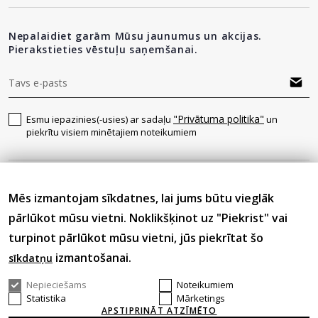
Nepalaidiet garām Mūsu jaunumus un akcijas.
Pierakstieties vēstuļu saņemšanai.
"Privātuma politika"
Esmu iepazinies(-usies) ar sadaļu
un
piekrītu visiem minētajiem noteikumiem
Seko mums
Mēs izmantojam sīkdatnes, lai jums būtu vieglāk
pārlūkot mūsu vietni. Noklikšķinot uz "Piekrist" vai
turpinot pārlūkot mūsu vietni, jūs piekrītat šo
izmantošanai.
sīkdatņu
Nepieciešams
Noteikumiem
© 2026 Visas tiesības aizsargātas.
Statistika
Mārketings
APSTIPRINĀT ATZĪMĒTO