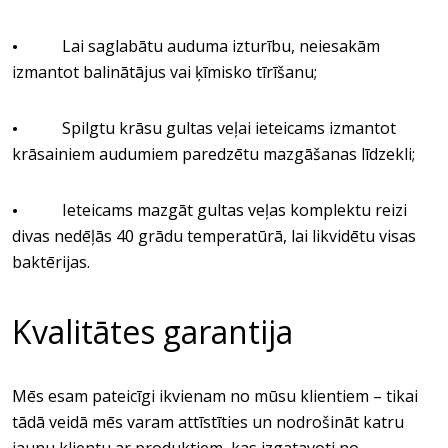
Lai saglabātu auduma izturību, neiesakām
•
izmantot balinātājus vai ķīmisko tīrīšanu;
Spilgtu krāsu gultas veļai ieteicams izmantot
•
krāsainiem audumiem paredzētu mazgāšanas līdzekli;
Ieteicams mazgāt gultas veļas komplektu reizi
•
divas nedēļās 40 grādu temperatūrā, lai likvidētu visas
baktērijas.
Kvalitātes garantija
Mēs esam pateicīgi ikvienam no mūsu klientiem – tikai
tādā veidā mēs varam attīstīties un nodrošināt katru