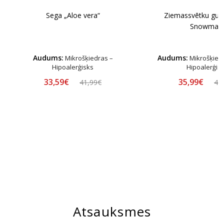
Sega „Aloe vera“
Ziemassvētku gulta
Snowman
Audums:
Audums:
Mikrošķiedras –
Mikrošķiedr
Hipoalerģisks
Hipoalerģis
33,59€
35,99€
41,99€
44
Atsauksmes