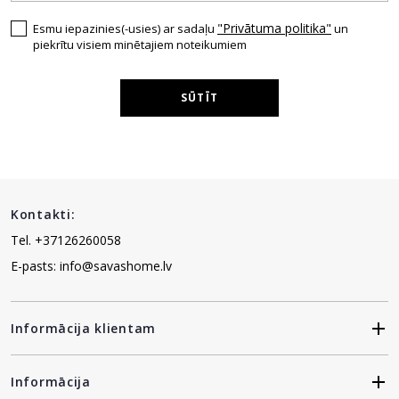
"Privātuma politika"
Esmu iepazinies(-usies) ar sadaļu
un
piekrītu visiem minētajiem noteikumiem
SŪTĪT
Kontakti:
Tel. +37126260058
E-pasts: info@savashome.lv
Informācija klientam
Informācija