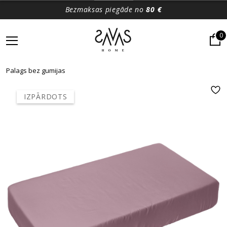
Bezmaksas piegāde no
80 €
0
Palags bez gumijas
IZPĀRDOTS