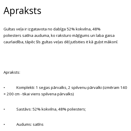
Apraksts
Gultas veļa ir izgatavota no dabīga
52% kokvilna, 48%
poliesters
satīna auduma, ko raksturo mājīgums un laba gaisa
caurlaidība, tāpēc šīs gultas veļas dēļ jutīsities it kā guļot mākonī.
Apraksts:
• Komplekti: 1 segas pārvalks, 2 spilvenu pārvalki (izmēram 140
× 200 cm - tikai viens spilvena pārvalks)
• Sastāvs:
52% kokvilna, 48% poliesters;
• Audums: satīns