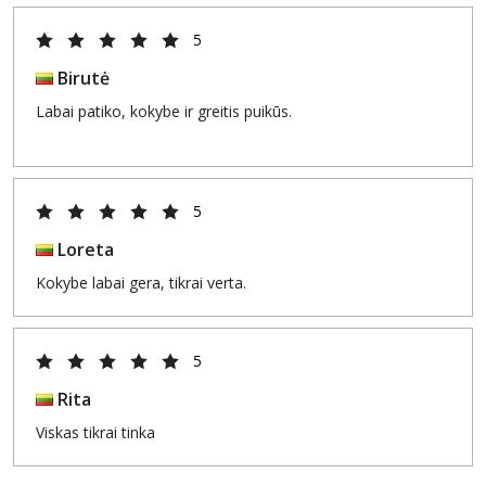
5
Birutė
Labai patiko, kokybe ir greitis puikūs.
5
Loreta
Kokybe labai gera, tikrai verta.
5
Rita
Viskas tikrai tinka