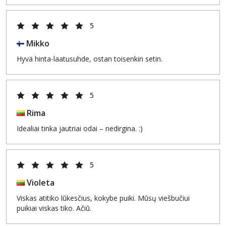
5
Mikko
Hyvä hinta-laatusuhde, ostan toisenkin setin.
5
Rima
Idealiai tinka jautriai odai – nedirgina. :)
5
Violeta
Viskas atitiko lūkesčius, kokybe puiki. Mūsų viešbučiui
puikiai viskas tiko. Ačiū.