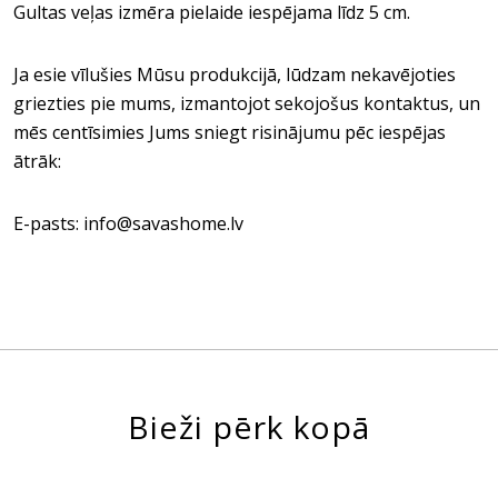
Gultas veļas izmēra pielaide iespējama līdz 5 cm.
Ja esie vīlušies Mūsu produkcijā, lūdzam nekavējoties
griezties pie mums, izmantojot sekojošus kontaktus, un
mēs centīsimies Jums sniegt risinājumu pēc iespējas
ātrāk:
E-pasts: info@savashome.lv
Bieži pērk kopā