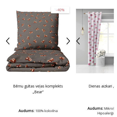
-40%
Bērnu gultas veļas komplekts
Dienas aizkari „R
„Bear“
Audums:
Mikrošķ
Audums:
100% kokvilna
Hipoalerģis