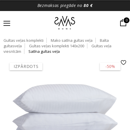
Bezmaksas piegāde no
80 €
0
Gultas veļas komplekti
Mako satīna gultas veļa
Balta
gultasveļa
Gultas veļas komplekti 140x200
Gultas veļa
viesnīcām
Satīna gultas veļa
IZPĀRDOTS
-50%