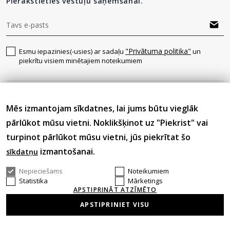
Pierakstieties vēstuļu saņemšanai.
"Privātuma politika"
Esmu iepazinies(-usies) ar sadaļu
un
piekrītu visiem minētajiem noteikumiem
Seko mums
Mēs izmantojam sīkdatnes, lai jums būtu vieglāk
pārlūkot mūsu vietni. Noklikšķinot uz "Piekrist" vai
turpinot pārlūkot mūsu vietni, jūs piekrītat šo
izmantošanai.
sīkdatņu
Nepieciešams
Noteikumiem
© 2026 Visas tiesības aizsargātas.
Statistika
Mārketings
APSTIPRINĀT ATZĪMĒTO
APSTIPRINIET VISU