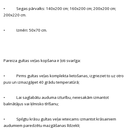
• Segas pārvalks: 140x200 cm; 160x200 cm; 200x200 cm;
200x220 cm.
• Izmēri: 50x70 cm.
Pareiza gultas veļas kopšana ir ļoti svarīga:
• Pirms gultas veļas komplekta lietošanas, izgrieziet to uz otro
pusi un izmazgājiet 40 grādu temperatūrā;
• Lai saglabātu auduma izturību, neiesakām izmantot
balinātājus vai ķīmisko tīrīšanu;
• Spilgtu krāsu gultas veļai ieteicams izmantot krāsainiem
audumiem paredzētu mazgāšanas līdzekli;