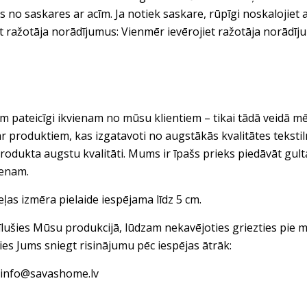
ies no saskares ar acīm. Ja notiek saskare, rūpīgi noskalojiet 
t ražotāja norādījumus: Vienmēr ievērojiet ražotāja norādīj
 pateicīgi ikvienam no mūsu klientiem – tikai tādā veidā mē
ar produktiem, kas izgatavoti no augstākās kvalitātes tekst
rodukta augstu kvalitāti. Mums ir īpašs prieks piedāvāt gul
ienam.
eļas izmēra pielaide iespējama līdz 5 cm.
vīlušies Mūsu produkcijā, lūdzam nekavējoties griezties pi
ies Jums sniegt risinājumu pēc iespējas ātrāk:
: info@savashome.lv