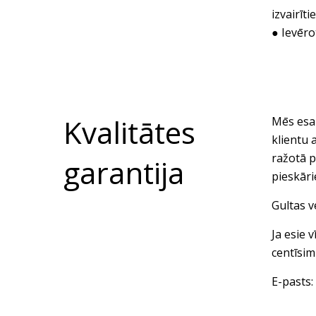
izvairīt
● Ievēro
Kvalitātes
Mēs esam
klientu 
ražotā p
garantija
pieskār
Gultas v
Ja esie 
centīsim
E-pasts