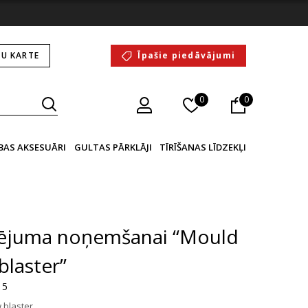
U KARTE
Īpašie piedāvājumi
0
0
BAS AKSESUĀRI
GULTAS PĀRKLĀJI
TĪRĪŠANAS LĪDZEKĻI
elējuma noņemšanai “Mould
blaster”
 5
 blaster