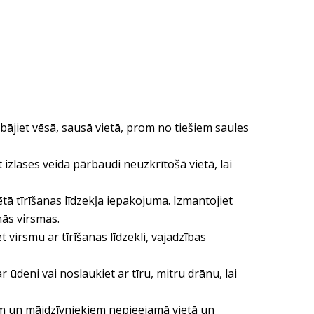
abājiet vēsā, sausā vietā, prom no tiešiem saules
 izlases veida pārbaudi neuzkrītošā vietā, lai
tā tīrīšanas līdzekļa iepakojuma. Izmantojiet
mās virsmas.
virsmu ar tīrīšanas līdzekli, vajadzības
r ūdeni vai noslaukiet ar tīru, mitru drānu, lai
iem un mājdzīvniekiem nepieejamā vietā un