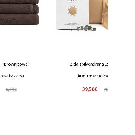
s „Brown towel“
Zīda spilvendrāna „Sandstone“
Audums:
00% kokvilna
Mulberry Zids
€
39,50€
6,99€
78,99€