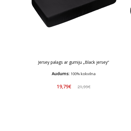
Jersey palags ar gumiju „Black jersey“
Audums:
100% kokvilna
19,79€
21,99€