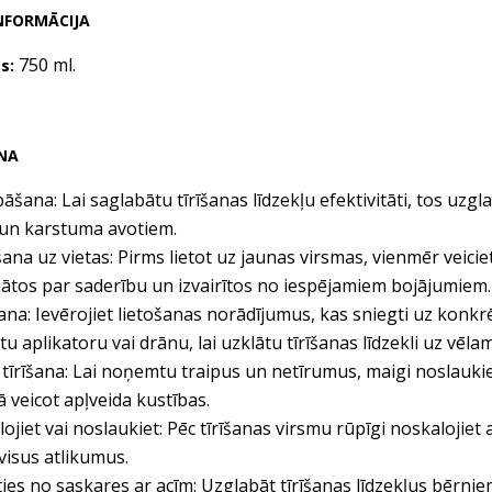
NFORMĀCIJA
750 ml.
s:
NA
āšana: Lai saglabātu tīrīšanas līdzekļu efektivitāti, tos uzgl
 un karstuma avotiem.
ana uz vietas: Pirms lietot uz jaunas virsmas, vienmēr veiciet
nātos par saderību un izvairītos no iespējamiem bojājumiem.
ana: Ievērojiet lietošanas norādījumus, kas sniegti uz konkrē
u aplikatoru vai drānu, lai uzklātu tīrīšanas līdzekli uz vēla
tīrīšana: Lai noņemtu traipus un netīrumus, maigi noslaukiet 
 veicot apļveida kustības.
ojiet vai noslaukiet: Pēc tīrīšanas virsmu rūpīgi noskalojiet a
 visus atlikumus.
īties no saskares ar acīm: Uzglabāt tīrīšanas līdzekļus bērn