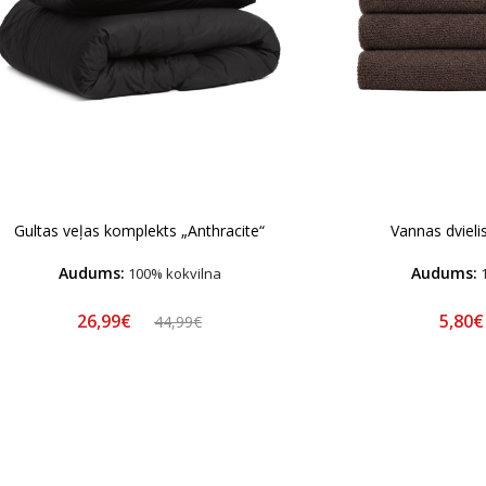
Gultas veļas komplekts „Anthracite“
Vannas dvieli
Audums:
Audums:
100% kokvilna
1
26,99€
5,80
44,99€