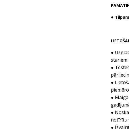
PAMATI
●
Tilpum
LIETOŠA
● Uzglab
stariem
● Testēš
pārlieci
● Lietoš
piemērot
● Maiga 
gadījumā
● Noskal
notīrītu
● Izvair