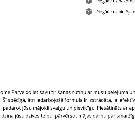
Piegāde uz pakom
Piegāde uz pircēja 
ome Pārveidojiet savu tīrīšanas rutīnu ar mūsu pelējuma 
 Šī spēcīgā, ātri iedarbojošā formula ir izstrādāta, lai efek
 padarot jūsu mājokli svaigu un pievilcīgu. Piesātināts ar ap
aidzina jūsu dzīves telpu, pārvēršot mājas darbu par smaržī