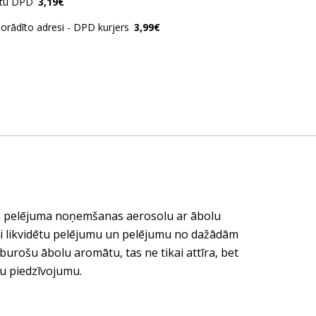
ātu DPD
3,19€
norādīto adresi - DPD kurjers
3,99€
un pelējuma noņemšanas aerosolu ar ābolu
tīvi likvidētu pelējumu un pelējumu no dažādām
burošu ābolu aromātu, tas ne tikai attīra, bet
gu piedzīvojumu.