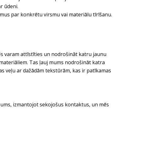
ar ūdeni.
umus par konkrētu virsmu vai materiālu tīrīšanu.
s varam attīstīties un nodrošināt katru jaunu
ilmateriāliem. Tas ļauj mums nodrošināt katra
tas veļu ar dažādām tekstūrām, kas ir patīkamas
e mums, izmantojot sekojošus kontaktus, un mēs