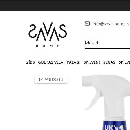
info@savashome.lv
ZĪDS
GULTAS VEĻA
PALAGI
SPILVENI
SEGAS
SPIL
IZPĀRDOTS