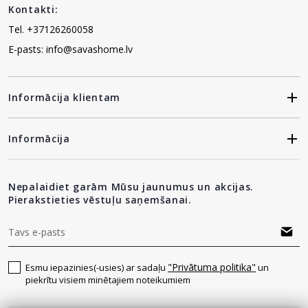
Kontakti:
Tel. +37126260058
E-pasts: info@savashome.lv
Informācija klientam
Informācija
Nepalaidiet garām Mūsu jaunumus un akcijas.
Pierakstieties vēstuļu saņemšanai.
"Privātuma politika"
Esmu iepazinies(-usies) ar sadaļu
un
piekrītu visiem minētajiem noteikumiem