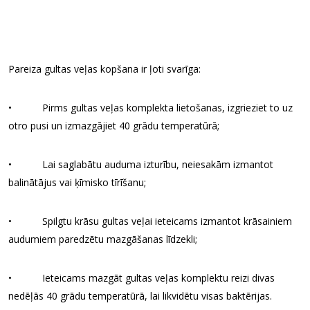
Pareiza gultas veļas kopšana ir ļoti svarīga:
• Pirms gultas veļas komplekta lietošanas, izgrieziet to uz
otro pusi un izmazgājiet 40 grādu temperatūrā;
• Lai saglabātu auduma izturību, neiesakām izmantot
balinātājus vai ķīmisko tīrīšanu;
• Spilgtu krāsu gultas veļai ieteicams izmantot krāsainiem
audumiem paredzētu mazgāšanas līdzekli;
• Ieteicams mazgāt gultas veļas komplektu reizi divas
nedēļās 40 grādu temperatūrā, lai likvidētu visas baktērijas.