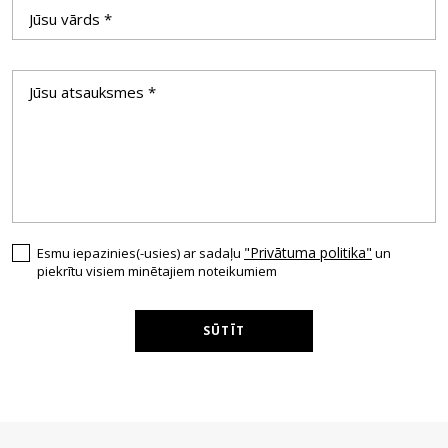
"Privātuma politika"
Esmu iepazinies(-usies) ar sadaļu
un
piekrītu visiem minētajiem noteikumiem
SŪTĪT