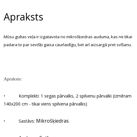
Apraksts
Mūsu gultas veļa ir izgatavota no m
ikrošķiedras
auduma, kas ne tikai
padara to par sevišķi gaisa caurlaidīgu, bet arī aizsargā pret svīšanu.
Apraksts:
• Komplekti: 1 segas pārvalks, 2 spilvenu pārvalki (izmēram
140x200 cm - tikai viens spilvena pārvalks)
Mikrošķiedras
• Sastāvs: