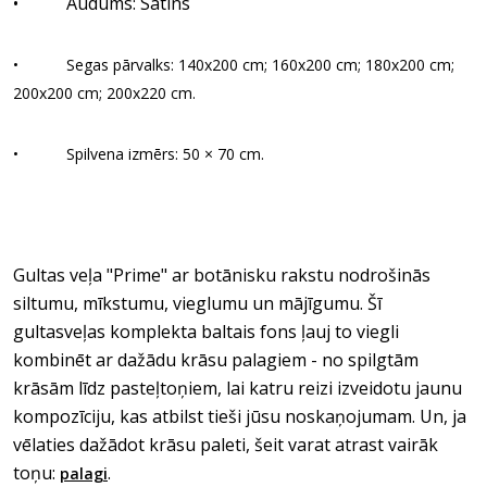
• Audums: Satīns
• Segas pārvalks: 140x200 cm; 160x200 cm; 180x200 cm;
200x200 cm; 200x220 cm.
• Spilvena izmērs: 50 × 70 cm.
Gultas veļa "Prime" ar botānisku rakstu nodrošinās
siltumu, mīkstumu, vieglumu un mājīgumu. Šī
gultasveļas komplekta baltais fons ļauj to viegli
kombinēt ar dažādu krāsu palagiem - no spilgtām
krāsām līdz pasteļtoņiem, lai katru reizi izveidotu jaunu
kompozīciju, kas atbilst tieši jūsu noskaņojumam. Un, ja
vēlaties dažādot krāsu paleti, šeit varat atrast vairāk
toņu:
.
palagi