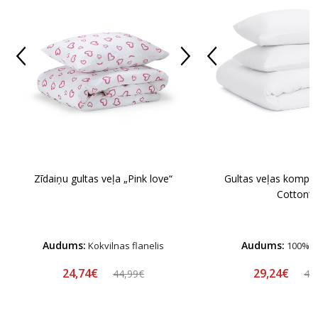
Zīdaiņu gultas veļa „Pink love“
Gultas veļas komple
Cotton“
Audums:
Audums:
Kokvilnas flanelis
100% k
24,74€
29,24€
44,99€
44