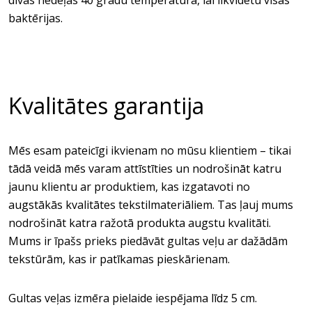
divas nedēļās 40 grādu temperatūrā, lai likvidētu visas
baktērijas.
Kvalitātes garantija
Mēs esam pateicīgi ikvienam no mūsu klientiem – tikai
tādā veidā mēs varam attīstīties un nodrošināt katru
jaunu klientu ar produktiem, kas izgatavoti no
augstākās kvalitātes tekstilmateriāliem. Tas ļauj mums
nodrošināt katra ražotā produkta augstu kvalitāti.
Mums ir īpašs prieks piedāvāt gultas veļu ar dažādām
tekstūrām, kas ir patīkamas pieskārienam.
Gultas veļas izmēra pielaide iespējama līdz 5 cm.