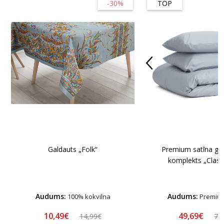
-30%
TOP
Galdauts „Folk“
Premium satīna gul
komplekts „Classi
Audums:
Audums:
100% kokvilna
Premium
10,49€
49,69€
14,99€
70