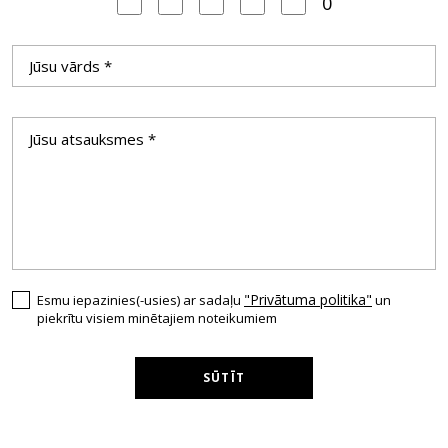
0
"Privātuma politika"
Esmu iepazinies(-usies) ar sadaļu
un
piekrītu visiem minētajiem noteikumiem
SŪTĪT