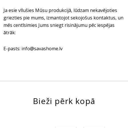
Ja esie vīlušies Mūsu produkcijā, lūdzam nekavējoties
griezties pie mums, izmantojot sekojošus kontaktus, un
mēs centīsimies Jums sniegt risinājumu pēc iespējas
ātrāk:
E-pasts: info@savashome.lv
Bieži pērk kopā