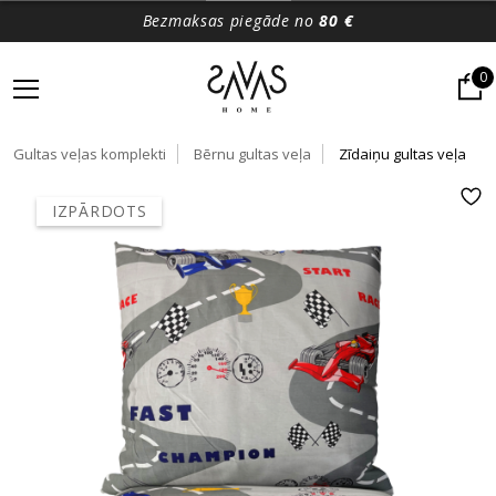
Bezmaksas piegāde no
80 €
0
Gultas veļas komplekti
Bērnu gultas veļa
Zīdaiņu gultas veļa
IZPĀRDOTS