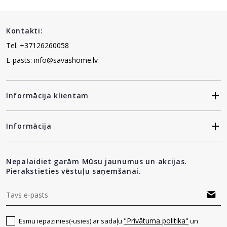
Kontakti:
Tel. +37126260058
E-pasts: info@savashome.lv
Informācija klientam
Informācija
Nepalaidiet garām Mūsu jaunumus un akcijas.
Pierakstieties vēstuļu saņemšanai.
"Privātuma politika"
Esmu iepazinies(-usies) ar sadaļu
un