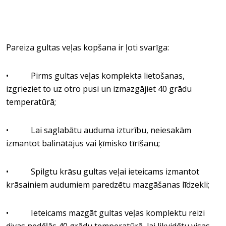
Pareiza gultas veļas kopšana ir ļoti svarīga:
• Pirms gultas veļas komplekta lietošanas,
izgrieziet to uz otro pusi un izmazgājiet 40 grādu
temperatūrā;
• Lai saglabātu auduma izturību, neiesakām
izmantot balinātājus vai ķīmisko tīrīšanu;
• Spilgtu krāsu gultas veļai ieteicams izmantot
krāsainiem audumiem paredzētu mazgāšanas līdzekli;
• Ieteicams mazgāt gultas veļas komplektu reizi