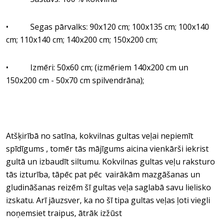
• Segas pārvalks: 90x120 cm; 100x135 cm; 100x140
cm; 110x140 cm; 140x200 cm; 150x200 cm;
• Izmēri: 50x60 cm; (izmēriem 140x200 cm un
150x200 cm - 50x70 cm spilvendrāna);
Atšķirībā no satīna, kokvilnas gultas veļai nepiemīt
spīdīgums , tomēr tās mājīgums aicina vienkārši iekrist
gultā un izbaudīt siltumu. Kokvilnas gultas veļu raksturo
tās izturība, tāpēc pat pēc vairākām mazgāšanas un
gludināšanas reizēm šī gultas veļa saglabā savu lielisko
izskatu. Arī jāuzsver, ka no šī tipa gultas veļas ļoti viegli
noņemsiet traipus, ātrāk izžūst