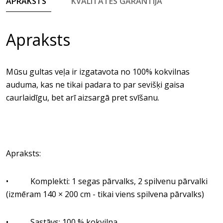
APRAKSTS
KVALITĀTES GARANTIJA
Apraksts
Mūsu gultas veļa ir izgatavota no 100% kokvilnas
auduma, kas ne tikai padara to par sevišķi gaisa
caurlaidīgu, bet arī aizsargā pret svīšanu.
Apraksts:
• Komplekti: 1 segas pārvalks, 2 spilvenu pārvalki
(izmēram 140 × 200 cm - tikai viens spilvena pārvalks)
• Sastāvs: 100 % kokvilna